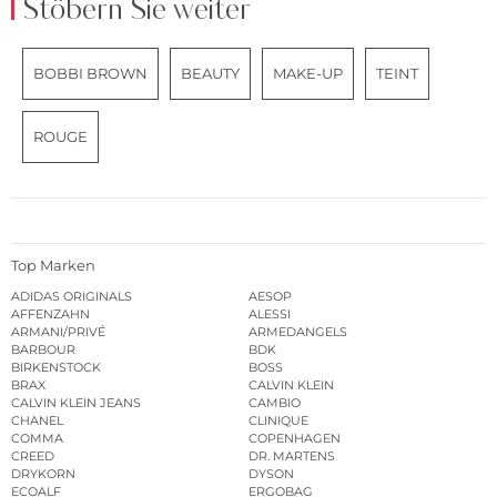
Stöbern Sie weiter
BOBBI BROWN
BEAUTY
MAKE-UP
TEINT
ROUGE
Top Marken
ADIDAS ORIGINALS
AESOP
AFFENZAHN
ALESSI
ARMANI/PRIVÉ
ARMEDANGELS
BARBOUR
BDK
BIRKENSTOCK
BOSS
BRAX
CALVIN KLEIN
CALVIN KLEIN JEANS
CAMBIO
CHANEL
CLINIQUE
COMMA
COPENHAGEN
CREED
DR. MARTENS
DRYKORN
DYSON
ECOALF
ERGOBAG