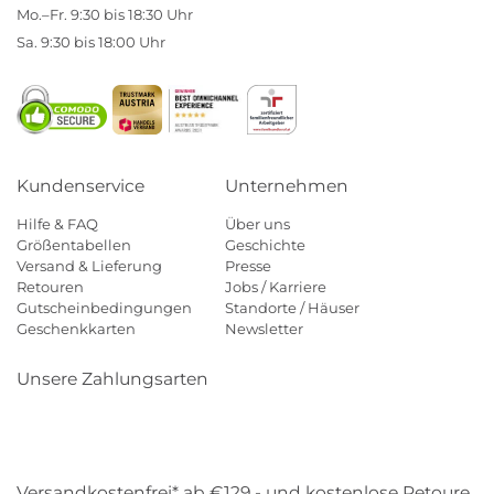
Mo.–Fr. 9:30 bis 18:30 Uhr
Sa. 9:30 bis 18:00 Uhr
Kundenservice
Unternehmen
Hilfe & FAQ
Über uns
Größentabellen
Geschichte
Versand & Lieferung
Presse
Retouren
Jobs / Karriere
Gutscheinbedingungen
Standorte / Häuser
Geschenkkarten
Newsletter
Unsere Zahlungsarten
Klarna
Mastercard
Visa
Diners
Applepay
Amazon
Payp
Versandkostenfrei* ab €129,- und kostenlose Retoure