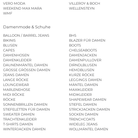
VERO MODA
VILLEROY & BOCH
WEEKEND MAX MARA
WELLENSTEYN
WMF
Damenmode & Schuhe
BALLOON / BARREL JEANS
BHS
BIKINIS
BLAZER FÜR DAMEN
BLUSEN
BOOTS
CAPES
CHELSEABOOTS
DAMENHOSEN
DAMENJACKEN
DAMENKLEIDER
DAMENPULLOVER
DAUNENMÄNTEL DAMEN
DIRNDLBLUSEN
GROSSE GRÖSSEN DAMEN
HEMDBLUSEN
JEANS DAMEN
KURZE RÖCKE
LANGE RÖCKE
LEGGINGS DAMEN
LOUNGEWEAR
MÄNTEL DAMEN
MARLENEHOSE
MAXIKLEIDER
MIDI RÖCKE
MIDIKLEIDER
RÖCKE
SHAPEWEAR DAMEN
SONNENBRILLEN DAMEN
STIEFEL DAMEN
STIEFELETTEN FÜR DAMEN
STRICKJACKEN DAMEN
SWEATER DAMEN
SOCKEN DAMEN
TRACHTENKLEIDER
TRENCHCOATS
T-SHIRTS DAMEN
WIDELEG JEANS
WINTERJACKEN DAMEN
WOLLMÄNTEL DAMEN