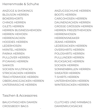
Herrenmode & Schuhe
ANZÜGE & SMOKINGS
ANZUGSSCHUHE HERREN
BLOUSON HERREN
BOOTS HERREN
BOXERSHORTS
CARGOHOSEN HERREN
CHINOS HERREN
DAUNENJACKEN HERREN
GILETS HERREN
GROSSE GRÖSSEN HERREN
HERREN BUSINESSHEMDEN
HERREN FREIZEITHEMDEN
HERREN HEMDEN
HERRENHOSEN
HERRENJACKEN
HERRENSNEAKER
HOODIES HERREN
JEANS HERREN
LEDERHOSEN
LEDERJACKEN HERREN
MÄNTEL HERREN
OVERSHIRTS HERREN
PARKA HERREN
POLOSHIRTS HERREN
PULLOVER HERREN
PULLUNDER HERREN
PYJAMAS HERREN
RUCKSÄCKE HERREN
SAKKOS
SOCKEN HERREN
SOCKEN MULTIPACKS
SONNENBRILLEN HERREN
STRICKJACKEN HERREN
SWEATER HERREN
TRACHTENMODE HERREN
T-SHIRTS HERREN
ÜBERGANGSJACKEN HERREN
UNTERHEMDEN HERREN
UNTERWÄSCHE HERREN
WINTERJACKEN HERREN
Taschen & Accessoires
BAUCHTASCHEN DAMEN
CLUTCHES UND MINIBAGS
CROSSBODY BAGS
DAMENRUCKSÄCKE