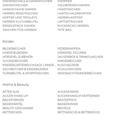
DAMENSCHALS & DAMENTÜCHER
SHOPPER
DAMENTASCHEN
GELDBÖRSEN DAMEN
HANDSCHUHE DAMEN
HANDTASCHEN
HERREN REISETASCHEN
HARTSCHALENKOFFER
KOFFER UND TROLLEYS
HERREN KOFFER
HERREN KULTURBEUTEL
LAPTOPTASCHEN
REISEGEPÄCK DAMEN
RUCKSÄCKE HERREN
TASCHEN FÜR HERREN
TOTE BAG
Kinder
BILDERBÜCHER
FEDERMAPPEN
HÖRSPIELBOXEN
HÖRSPIEL FIGUREN
HÖRSPIEL ZUBEHÖR
JAUSENBOX & TRINKFLASCHEN
JUGENDBÜCHER
KINDERBÜCHER
KINDERGARTENRUCKSACK | KINDERGARTENBEUTEL
KUSCHELTIERE
SACHBÜCHER & KINDERLEXIKA
SCHULTASCHEN
TURNBEUTEL & SPORTTASCHEN
WEIHNACHTSKINDERBÜCHER
Home & Beauty
AFTER SUN
AUGENCREME
AUGEN MAKE UP
AUGENMAKEUP ENTFERNER
BACKFORMEN
BADTEPPICH
BADEMÄNTEL
BADEZIMMER
BEAUTY GESCHENKE
BESTECK
BETTDECKEN
BETTWÄSCHE & BETTBEZÜGE