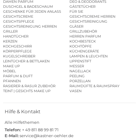
DAMEN PARFUM
DEO & DEODORANTS
DUSCHGEL & BADESCHAUM
GÄSTETÜCHER
GESCHENKE FÜR JEDEN ANLASS
FÜR SIE
GESICHTSCREME
GESICHTSCREME HERREN
GESICHTSPFLEGE
GESICHTSREINIGUNG
GESICHTSREINIGUNG HERREN
GLÄSER
GRILLER
GRILLZUBEHÖR
HANDTÜCHER
HERREN PARFUM
KERZEN
KOCHBESTECK
KOCHGESCHIRR
KOCHTÖPFE
KÖRPERPFLEGE
KÜCHENGERÄTE
KUGELSCHREIBER
LAMPEN & LEUCHTEN
LEINTÜCHER & BETTLAKEN
LIPPENSTIFT
MAKE UP
MESSER
MÖBEL
NAGELLACK
PARFUM & DUFT
PEELING
PFANNEN
PORZELLAN
RASIERER & RASUR ZUBEHÖR
RAUMDÜFTE & RAUMSPRAY
TEINT | GESICHTS MAKE UP
VASEN
Hilfe & Kontakt
Alle Hilfethemen
Telefon:
+ 49 811 88 99 81 71
E-Mail:
service@kastner-oehler.de