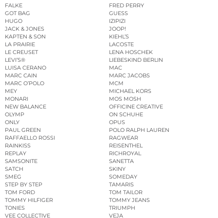
FALKE
FRED PERRY
GOT BAG
GUESS
HUGO
IZIPIZI
JACK & JONES
JOOP!
KAPTEN & SON
KIEHL’S
LA PRAIRIE
LACOSTE
LE CREUSET
LENA HOSCHEK
LEVI’S®
LIEBESKIND BERLIN
LUISA CERANO
MAC
MARC CAIN
MARC JACOBS
MARC O’POLO
MCM
MEY
MICHAEL KORS
MONARI
MOS MOSH
NEW BALANCE
OFFICINE CREATIVE
OLYMP
ON SCHUHE
ONLY
OPUS
PAUL GREEN
POLO RALPH LAUREN
RAFFAELLO ROSSI
RAGWEAR
RAINKISS
REISENTHEL
REPLAY
RICHROYAL
SAMSONITE
SANETTA
SATCH
SKINY
SMEG
SOMEDAY
STEP BY STEP
TAMARIS
TOM FORD
TOM TAILOR
TOMMY HILFIGER
TOMMY JEANS
TONIES
TRIUMPH
VEE COLLECTIVE
VEJA