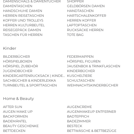
DAMENSCHALS & DAMENTÜCHER
SHOPPER
DAMENTASCHEN
GELDBÖRSEN DAMEN
HANDSCHUHE DAMEN
HANDTASCHEN
HERREN REISETASCHEN
HARTSCHALENKOFFER
KOFFER UND TROLLEYS
HERREN KOFFER
HERREN KULTURBEUTEL
LAPTOPTASCHEN
REISEGEPÄCK DAMEN
RUCKSÄCKE HERREN
TASCHEN FÜR HERREN
TOTE BAG
Kinder
BILDERBÜCHER
FEDERMAPPEN
HÖRSPIELBOXEN
HÖRSPIEL FIGUREN
HÖRSPIEL ZUBEHÖR
JAUSENBOX & TRINKFLASCHEN
JUGENDBÜCHER
KINDERBÜCHER
KINDERGARTENRUCKSACK | KINDERGARTENBEUTEL
KUSCHELTIERE
SACHBÜCHER & KINDERLEXIKA
SCHULTASCHEN
TURNBEUTEL & SPORTTASCHEN
WEIHNACHTSKINDERBÜCHER
Home & Beauty
AFTER SUN
AUGENCREME
AUGEN MAKE UP
AUGENMAKEUP ENTFERNER
BACKFORMEN
BADTEPPICH
BADEMÄNTEL
BADEZIMMER
BEAUTY GESCHENKE
BESTECK
BETTDECKEN
BETTWÄSCHE & BETTBEZÜGE