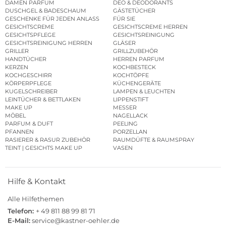
DAMEN PARFUM
DEO & DEODORANTS
DUSCHGEL & BADESCHAUM
GÄSTETÜCHER
GESCHENKE FÜR JEDEN ANLASS
FÜR SIE
GESICHTSCREME
GESICHTSCREME HERREN
GESICHTSPFLEGE
GESICHTSREINIGUNG
GESICHTSREINIGUNG HERREN
GLÄSER
GRILLER
GRILLZUBEHÖR
HANDTÜCHER
HERREN PARFUM
KERZEN
KOCHBESTECK
KOCHGESCHIRR
KOCHTÖPFE
KÖRPERPFLEGE
KÜCHENGERÄTE
KUGELSCHREIBER
LAMPEN & LEUCHTEN
LEINTÜCHER & BETTLAKEN
LIPPENSTIFT
MAKE UP
MESSER
MÖBEL
NAGELLACK
PARFUM & DUFT
PEELING
PFANNEN
PORZELLAN
RASIERER & RASUR ZUBEHÖR
RAUMDÜFTE & RAUMSPRAY
TEINT | GESICHTS MAKE UP
VASEN
Hilfe & Kontakt
Alle Hilfethemen
Telefon:
+ 49 811 88 99 81 71
E-Mail:
service@kastner-oehler.de