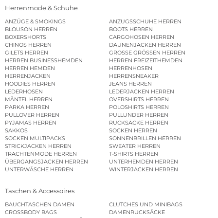
Herrenmode & Schuhe
ANZÜGE & SMOKINGS
ANZUGSSCHUHE HERREN
BLOUSON HERREN
BOOTS HERREN
BOXERSHORTS
CARGOHOSEN HERREN
CHINOS HERREN
DAUNENJACKEN HERREN
GILETS HERREN
GROSSE GRÖSSEN HERREN
HERREN BUSINESSHEMDEN
HERREN FREIZEITHEMDEN
HERREN HEMDEN
HERRENHOSEN
HERRENJACKEN
HERRENSNEAKER
HOODIES HERREN
JEANS HERREN
LEDERHOSEN
LEDERJACKEN HERREN
MÄNTEL HERREN
OVERSHIRTS HERREN
PARKA HERREN
POLOSHIRTS HERREN
PULLOVER HERREN
PULLUNDER HERREN
PYJAMAS HERREN
RUCKSÄCKE HERREN
SAKKOS
SOCKEN HERREN
SOCKEN MULTIPACKS
SONNENBRILLEN HERREN
STRICKJACKEN HERREN
SWEATER HERREN
TRACHTENMODE HERREN
T-SHIRTS HERREN
ÜBERGANGSJACKEN HERREN
UNTERHEMDEN HERREN
UNTERWÄSCHE HERREN
WINTERJACKEN HERREN
Taschen & Accessoires
BAUCHTASCHEN DAMEN
CLUTCHES UND MINIBAGS
CROSSBODY BAGS
DAMENRUCKSÄCKE