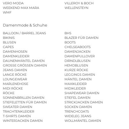
VERO MODA
VILLEROY & BOCH
WEEKEND MAX MARA
WELLENSTEYN
WMF
Damenmode & Schuhe
BALLOON / BARREL JEANS
BHS
BIKINIS
BLAZER FÜR DAMEN
BLUSEN
BOOTS
CAPES
CHELSEABOOTS
DAMENHOSEN
DAMENJACKEN
DAMENKLEIDER
DAMENPULLOVER
DAUNENMÄNTEL DAMEN
DIRNDLBLUSEN
GROSSE GRÖSSEN DAMEN
HEMDBLUSEN
JEANS DAMEN
KURZE RÖCKE
LANGE RÖCKE
LEGGINGS DAMEN
LOUNGEWEAR
MÄNTEL DAMEN
MARLENEHOSE
MAXIKLEIDER
MIDI RÖCKE
MIDIKLEIDER
RÖCKE
SHAPEWEAR DAMEN
SONNENBRILLEN DAMEN
STIEFEL DAMEN
STIEFELETTEN FÜR DAMEN
STRICKJACKEN DAMEN
SWEATER DAMEN
SOCKEN DAMEN
TRACHTENKLEIDER
TRENCHCOATS
T-SHIRTS DAMEN
WIDELEG JEANS
WINTERJACKEN DAMEN
WOLLMÄNTEL DAMEN