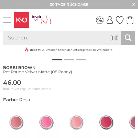
30 TAGE RÜCKGABE
NEW IN
WEDDING
VIBES
Beliebt!
2 Personen haben den Artikel gerade im Warenkorb
BOBBI BROWN
Pot Rouge Velvet Matte (08 Peony)
46,00
inkl. Mwst zzgl.
Versandkosten
Farbe:
Rosa