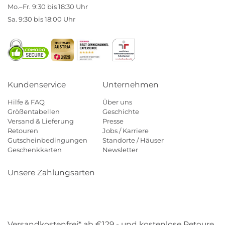
Mo.–Fr. 9:30 bis 18:30 Uhr
Sa. 9:30 bis 18:00 Uhr
Kundenservice
Unternehmen
Hilfe & FAQ
Über uns
Größentabellen
Geschichte
Versand & Lieferung
Presse
Retouren
Jobs / Karriere
Gutscheinbedingungen
Standorte / Häuser
Geschenkkarten
Newsletter
Unsere Zahlungsarten
Klarna
Mastercard
Visa
Diners
Applepay
Amazon
Payp
Versandkostenfrei* ab €129,- und kostenlose Retoure