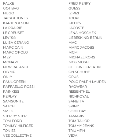
FALKE
FRED PERRY
GOT BAG
GUESS
HUGO
IZIPIZI
JACK & JONES
JOOP!
KAPTEN & SON
KIEHL’S
LA PRAIRIE
LACOSTE
LE CREUSET
LENA HOSCHEK
LEVI’S®
LIEBESKIND BERLIN
LUISA CERANO
MAC
MARC CAIN
MARC JACOBS
MARC O’POLO
MCM
MEY
MICHAEL KORS
MONARI
MOS MOSH
NEW BALANCE
OFFICINE CREATIVE
OLYMP
ON SCHUHE
ONLY
OPUS
PAUL GREEN
POLO RALPH LAUREN
RAFFAELLO ROSSI
RAGWEAR
RAINKISS
REISENTHEL
REPLAY
RICHROYAL
SAMSONITE
SANETTA
SATCH
SKINY
SMEG
SOMEDAY
STEP BY STEP
TAMARIS
TOM FORD
TOM TAILOR
TOMMY HILFIGER
TOMMY JEANS
TONIES
TRIUMPH
VEE COLLECTIVE
VEJA