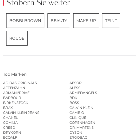
Stöbern Sie weiter
BOBBI BROWN
BEAUTY
MAKE-UP
TEINT
ROUGE
Top Marken
ADIDAS ORIGINALS
AESOP
AFFENZAHN
ALESSI
ARMANI/PRIVÉ
ARMEDANGELS
BARBOUR
BDK
BIRKENSTOCK
BOSS
BRAX
CALVIN KLEIN
CALVIN KLEIN JEANS
CAMBIO
CHANEL
CLINIQUE
COMMA
COPENHAGEN
CREED
DR. MARTENS
DRYKORN
DYSON
ECOALF
ERGOBAG