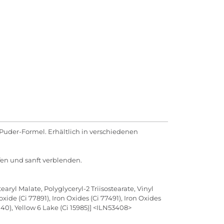
Puder-Formel. Erhältlich in verschiedenen
en und sanft verblenden.
.
yl Malate, Polyglyceryl-2 Triisostearate, Vinyl
e (Ci 77891), Iron Oxides (Ci 77491), Iron Oxides
9140), Yellow 6 Lake (Ci 15985)] <ILN53408>