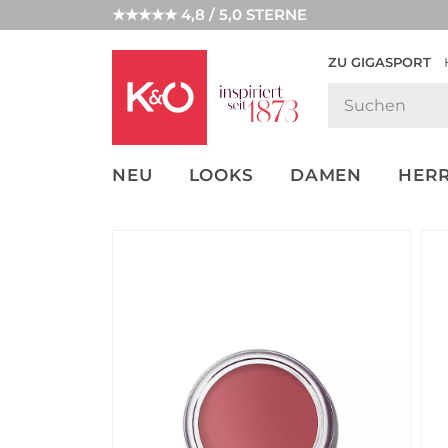
★★★★★ 4,8 / 5,0 STERNE
ZU GIGASPORT
GET THE
NEW IN
WEDDING
LOOK
VIBES
NEU
LOOKS
DAMEN
HER