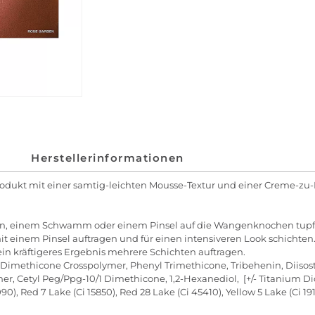
Herstellerinformationen
odukt mit einer samtig-leichten Mousse-Textur und einer Creme-zu-
rn, einem Schwamm oder einem Pinsel auf die Wangenknochen tupf
mit einem Pinsel auftragen und für einen intensiveren Look schichten
r ein kräftigeres Ergebnis mehrere Schichten auftragen.
imethicone Crosspolymer, Phenyl Trimethicone, Tribehenin, Diisostear
Cetyl Peg/Ppg-10/1 Dimethicone, 1,2-Hexanediol, [+/- Titanium Dioxid
090), Red 7 Lake (Ci 15850), Red 28 Lake (Ci 45410), Yellow 5 Lake (Ci 1