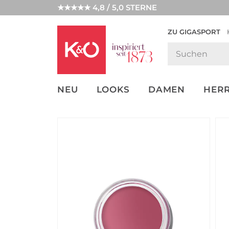
★★★★★ 4,8 / 5,0 STERNE
ZU GIGASPORT
GET THE
NEW IN
WEDDING
LOOK
VIBES
NEU
LOOKS
DAMEN
HER