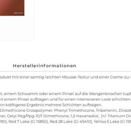
Herstellerinformationen
odukt mit einer samtig-leichten Mousse-Textur und einer Creme-zu-
rn, einem Schwamm oder einem Pinsel auf die Wangenknochen tupf
mit einem Pinsel auftragen und für einen intensiveren Look schichten
r ein kräftigeres Ergebnis mehrere Schichten auftragen.
imethicone Crosspolymer, Phenyl Trimethicone, Tribehenin, Diisostear
Cetyl Peg/Ppg-10/1 Dimethicone, 1,2-Hexanediol, [+/- Titanium Dioxid
090), Red 7 Lake (Ci 15850), Red 28 Lake (Ci 45410), Yellow 5 Lake (Ci 1