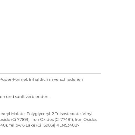
Puder-Formel. Erhältlich in verschiedenen
en und sanft verblenden.
.
yl Malate, Polyglyceryl-2 Triisostearate, Vinyl
e (Ci 77891), Iron Oxides (Ci 77491), Iron Oxides
9140), Yellow 6 Lake (Ci 15985)] <ILN53408>