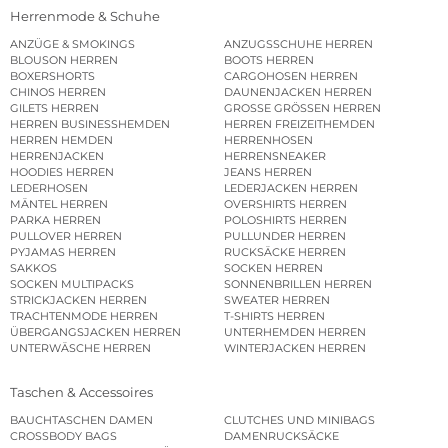
Herrenmode & Schuhe
ANZÜGE & SMOKINGS
ANZUGSSCHUHE HERREN
BLOUSON HERREN
BOOTS HERREN
BOXERSHORTS
CARGOHOSEN HERREN
CHINOS HERREN
DAUNENJACKEN HERREN
GILETS HERREN
GROSSE GRÖSSEN HERREN
HERREN BUSINESSHEMDEN
HERREN FREIZEITHEMDEN
HERREN HEMDEN
HERRENHOSEN
HERRENJACKEN
HERRENSNEAKER
HOODIES HERREN
JEANS HERREN
LEDERHOSEN
LEDERJACKEN HERREN
MÄNTEL HERREN
OVERSHIRTS HERREN
PARKA HERREN
POLOSHIRTS HERREN
PULLOVER HERREN
PULLUNDER HERREN
PYJAMAS HERREN
RUCKSÄCKE HERREN
SAKKOS
SOCKEN HERREN
SOCKEN MULTIPACKS
SONNENBRILLEN HERREN
STRICKJACKEN HERREN
SWEATER HERREN
TRACHTENMODE HERREN
T-SHIRTS HERREN
ÜBERGANGSJACKEN HERREN
UNTERHEMDEN HERREN
UNTERWÄSCHE HERREN
WINTERJACKEN HERREN
Taschen & Accessoires
BAUCHTASCHEN DAMEN
CLUTCHES UND MINIBAGS
CROSSBODY BAGS
DAMENRUCKSÄCKE