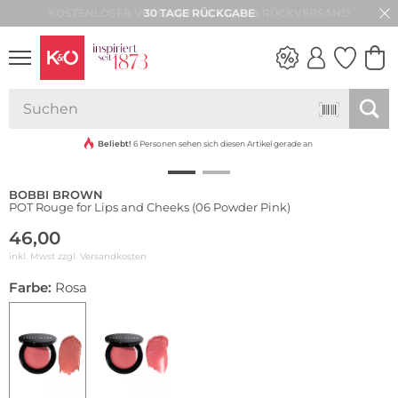
30 TAGE RÜCKGABE
NEW IN
WEDDING
VIBES
Beliebt!
6 Personen sehen sich diesen Artikel gerade an
BOBBI BROWN
POT Rouge for Lips and Cheeks (06 Powder Pink)
46,00
inkl. Mwst zzgl.
Versandkosten
Farbe:
Rosa