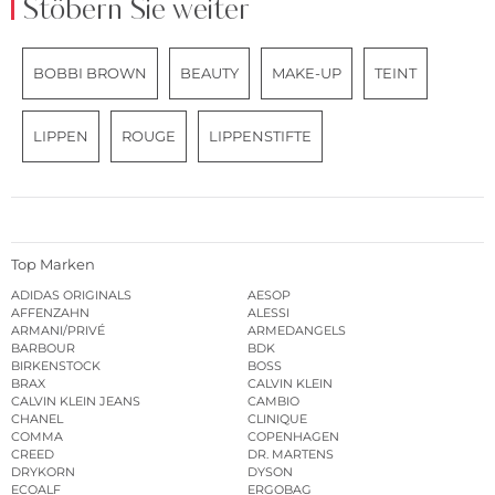
Stöbern Sie weiter
BOBBI BROWN
BEAUTY
MAKE-UP
TEINT
LIPPEN
ROUGE
LIPPENSTIFTE
Top Marken
ADIDAS ORIGINALS
AESOP
AFFENZAHN
ALESSI
ARMANI/PRIVÉ
ARMEDANGELS
BARBOUR
BDK
BIRKENSTOCK
BOSS
BRAX
CALVIN KLEIN
CALVIN KLEIN JEANS
CAMBIO
CHANEL
CLINIQUE
COMMA
COPENHAGEN
CREED
DR. MARTENS
DRYKORN
DYSON
ECOALF
ERGOBAG