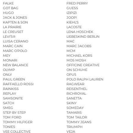
FALKE
FRED PERRY
GOT BAG
GUESS
HUGO
IZIPIZI
JACK & JONES
JOOP!
KAPTEN & SON
KIEHL’S
LA PRAIRIE
LACOSTE
LE CREUSET
LENA HOSCHEK
LEVI’S®
LIEBESKIND BERLIN
LUISA CERANO
MAC
MARC CAIN
MARC JACOBS
MARC O’POLO
MCM
MEY
MICHAEL KORS
MONARI
MOS MOSH
NEW BALANCE
OFFICINE CREATIVE
OLYMP
ON SCHUHE
ONLY
OPUS
PAUL GREEN
POLO RALPH LAUREN
RAFFAELLO ROSSI
RAGWEAR
RAINKISS
REISENTHEL
REPLAY
RICHROYAL
SAMSONITE
SANETTA
SATCH
SKINY
SMEG
SOMEDAY
STEP BY STEP
TAMARIS
TOM FORD
TOM TAILOR
TOMMY HILFIGER
TOMMY JEANS
TONIES
TRIUMPH
VEE COLLECTIVE
VEJA