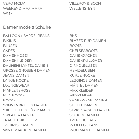
VERO MODA
VILLEROY & BOCH
WEEKEND MAX MARA
WELLENSTEYN
WMF
Damenmode & Schuhe
BALLOON / BARREL JEANS
BHS
BIKINIS
BLAZER FÜR DAMEN
BLUSEN
BOOTS
CAPES
CHELSEABOOTS
DAMENHOSEN
DAMENJACKEN
DAMENKLEIDER
DAMENPULLOVER
DAUNENMÄNTEL DAMEN
DIRNDLBLUSEN
GROSSE GRÖSSEN DAMEN
HEMDBLUSEN
JEANS DAMEN
KURZE RÖCKE
LANGE RÖCKE
LEGGINGS DAMEN
LOUNGEWEAR
MÄNTEL DAMEN
MARLENEHOSE
MAXIKLEIDER
MIDI RÖCKE
MIDIKLEIDER
RÖCKE
SHAPEWEAR DAMEN
SONNENBRILLEN DAMEN
STIEFEL DAMEN
STIEFELETTEN FÜR DAMEN
STRICKJACKEN DAMEN
SWEATER DAMEN
SOCKEN DAMEN
TRACHTENKLEIDER
TRENCHCOATS
T-SHIRTS DAMEN
WIDELEG JEANS
WINTERJACKEN DAMEN
WOLLMÄNTEL DAMEN