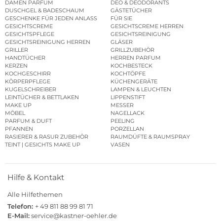
DAMEN PARFUM
DEO & DEODORANTS
DUSCHGEL & BADESCHAUM
GÄSTETÜCHER
GESCHENKE FÜR JEDEN ANLASS
FÜR SIE
GESICHTSCREME
GESICHTSCREME HERREN
GESICHTSPFLEGE
GESICHTSREINIGUNG
GESICHTSREINIGUNG HERREN
GLÄSER
GRILLER
GRILLZUBEHÖR
HANDTÜCHER
HERREN PARFUM
KERZEN
KOCHBESTECK
KOCHGESCHIRR
KOCHTÖPFE
KÖRPERPFLEGE
KÜCHENGERÄTE
KUGELSCHREIBER
LAMPEN & LEUCHTEN
LEINTÜCHER & BETTLAKEN
LIPPENSTIFT
MAKE UP
MESSER
MÖBEL
NAGELLACK
PARFUM & DUFT
PEELING
PFANNEN
PORZELLAN
RASIERER & RASUR ZUBEHÖR
RAUMDÜFTE & RAUMSPRAY
TEINT | GESICHTS MAKE UP
VASEN
Hilfe & Kontakt
Alle Hilfethemen
Telefon:
+ 49 811 88 99 81 71
E-Mail:
service@kastner-oehler.de