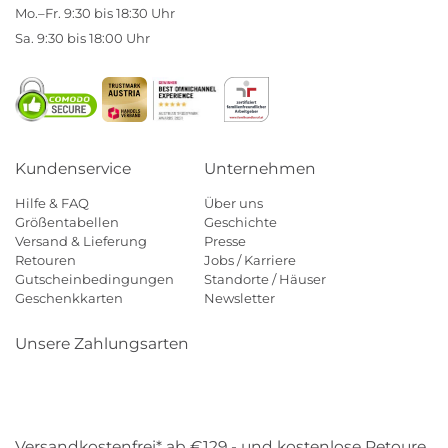
Mo.–Fr. 9:30 bis 18:30 Uhr
Sa. 9:30 bis 18:00 Uhr
Kundenservice
Unternehmen
Hilfe & FAQ
Über uns
Größentabellen
Geschichte
Versand & Lieferung
Presse
Retouren
Jobs / Karriere
Gutscheinbedingungen
Standorte / Häuser
Geschenkkarten
Newsletter
Unsere Zahlungsarten
Klarna
Mastercard
Visa
Diners
Applepay
Amazon
Payp
Versandkostenfrei* ab €129,- und kostenlose Retoure