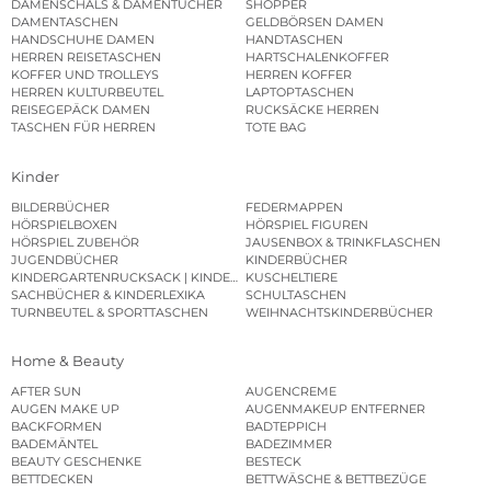
DAMENSCHALS & DAMENTÜCHER
SHOPPER
DAMENTASCHEN
GELDBÖRSEN DAMEN
HANDSCHUHE DAMEN
HANDTASCHEN
HERREN REISETASCHEN
HARTSCHALENKOFFER
KOFFER UND TROLLEYS
HERREN KOFFER
HERREN KULTURBEUTEL
LAPTOPTASCHEN
REISEGEPÄCK DAMEN
RUCKSÄCKE HERREN
TASCHEN FÜR HERREN
TOTE BAG
Kinder
BILDERBÜCHER
FEDERMAPPEN
HÖRSPIELBOXEN
HÖRSPIEL FIGUREN
HÖRSPIEL ZUBEHÖR
JAUSENBOX & TRINKFLASCHEN
JUGENDBÜCHER
KINDERBÜCHER
KINDERGARTENRUCKSACK | KINDERGARTENBEUTEL
KUSCHELTIERE
SACHBÜCHER & KINDERLEXIKA
SCHULTASCHEN
TURNBEUTEL & SPORTTASCHEN
WEIHNACHTSKINDERBÜCHER
Home & Beauty
AFTER SUN
AUGENCREME
AUGEN MAKE UP
AUGENMAKEUP ENTFERNER
BACKFORMEN
BADTEPPICH
BADEMÄNTEL
BADEZIMMER
BEAUTY GESCHENKE
BESTECK
BETTDECKEN
BETTWÄSCHE & BETTBEZÜGE