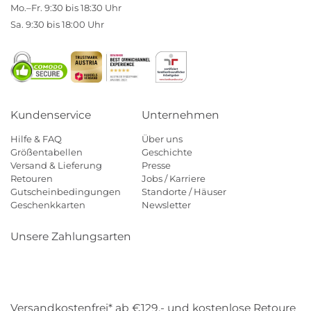
Mo.–Fr. 9:30 bis 18:30 Uhr
Sa. 9:30 bis 18:00 Uhr
Kundenservice
Unternehmen
Hilfe & FAQ
Über uns
Größentabellen
Geschichte
Versand & Lieferung
Presse
Retouren
Jobs / Karriere
Gutscheinbedingungen
Standorte / Häuser
Geschenkkarten
Newsletter
Unsere Zahlungsarten
Klarna
Mastercard
Visa
Diners
Applepay
Amazon
Payp
Versandkostenfrei* ab €129,- und kostenlose Retoure