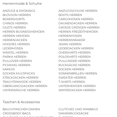
Herrenmode & Schuhe
ANZÜGE & SMOKINGS
ANZUGSSCHUHE HERREN
BLOUSON HERREN
BOOTS HERREN
BOXERSHORTS
CARGOHOSEN HERREN
CHINOS HERREN
DAUNENJACKEN HERREN
GILETS HERREN
GROSSE GRÖSSEN HERREN
HERREN BUSINESSHEMDEN
HERREN FREIZEITHEMDEN
HERREN HEMDEN
HERRENHOSEN
HERRENJACKEN
HERRENSNEAKER
HOODIES HERREN
JEANS HERREN
LEDERHOSEN
LEDERJACKEN HERREN
MÄNTEL HERREN
OVERSHIRTS HERREN
PARKA HERREN
POLOSHIRTS HERREN
PULLOVER HERREN
PULLUNDER HERREN
PYJAMAS HERREN
RUCKSÄCKE HERREN
SAKKOS
SOCKEN HERREN
SOCKEN MULTIPACKS
SONNENBRILLEN HERREN
STRICKJACKEN HERREN
SWEATER HERREN
TRACHTENMODE HERREN
T-SHIRTS HERREN
ÜBERGANGSJACKEN HERREN
UNTERHEMDEN HERREN
UNTERWÄSCHE HERREN
WINTERJACKEN HERREN
Taschen & Accessoires
BAUCHTASCHEN DAMEN
CLUTCHES UND MINIBAGS
CROSSBODY BAGS
DAMENRUCKSÄCKE