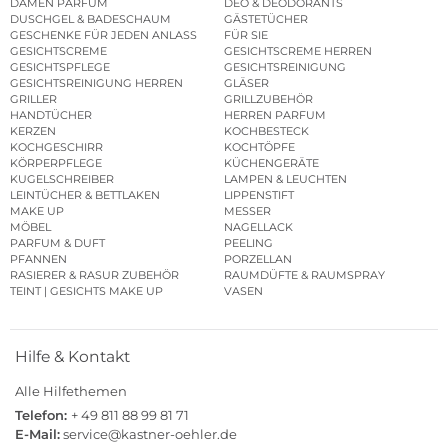
DAMEN PARFUM
DEO & DEODORANTS
DUSCHGEL & BADESCHAUM
GÄSTETÜCHER
GESCHENKE FÜR JEDEN ANLASS
FÜR SIE
GESICHTSCREME
GESICHTSCREME HERREN
GESICHTSPFLEGE
GESICHTSREINIGUNG
GESICHTSREINIGUNG HERREN
GLÄSER
GRILLER
GRILLZUBEHÖR
HANDTÜCHER
HERREN PARFUM
KERZEN
KOCHBESTECK
KOCHGESCHIRR
KOCHTÖPFE
KÖRPERPFLEGE
KÜCHENGERÄTE
KUGELSCHREIBER
LAMPEN & LEUCHTEN
LEINTÜCHER & BETTLAKEN
LIPPENSTIFT
MAKE UP
MESSER
MÖBEL
NAGELLACK
PARFUM & DUFT
PEELING
PFANNEN
PORZELLAN
RASIERER & RASUR ZUBEHÖR
RAUMDÜFTE & RAUMSPRAY
TEINT | GESICHTS MAKE UP
VASEN
Hilfe & Kontakt
Alle Hilfethemen
Telefon:
+ 49 811 88 99 81 71
E-Mail:
service@kastner-oehler.de