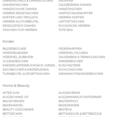
DAMENSCHALS & DAMENTÜCHER
SHOPPER
DAMENTASCHEN
GELDBÖRSEN DAMEN
HANDSCHUHE DAMEN
HANDTASCHEN
HERREN REISETASCHEN
HARTSCHALENKOFFER
KOFFER UND TROLLEYS
HERREN KOFFER
HERREN KULTURBEUTEL
LAPTOPTASCHEN
REISEGEPÄCK DAMEN
RUCKSÄCKE HERREN
TASCHEN FÜR HERREN
TOTE BAG
Kinder
BILDERBÜCHER
FEDERMAPPEN
HÖRSPIELBOXEN
HÖRSPIEL FIGUREN
HÖRSPIEL ZUBEHÖR
JAUSENBOX & TRINKFLASCHEN
JUGENDBÜCHER
KINDERBÜCHER
KINDERGARTENRUCKSACK | KINDERGARTENBEUTEL
KUSCHELTIERE
SACHBÜCHER & KINDERLEXIKA
SCHULTASCHEN
TURNBEUTEL & SPORTTASCHEN
WEIHNACHTSKINDERBÜCHER
Home & Beauty
AFTER SUN
AUGENCREME
AUGEN MAKE UP
AUGENMAKEUP ENTFERNER
BACKFORMEN
BADTEPPICH
BADEMÄNTEL
BADEZIMMER
BEAUTY GESCHENKE
BESTECK
BETTDECKEN
BETTWÄSCHE & BETTBEZÜGE