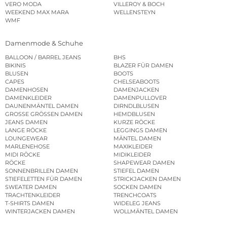
VERO MODA
VILLEROY & BOCH
WEEKEND MAX MARA
WELLENSTEYN
WMF
Damenmode & Schuhe
BALLOON / BARREL JEANS
BHS
BIKINIS
BLAZER FÜR DAMEN
BLUSEN
BOOTS
CAPES
CHELSEABOOTS
DAMENHOSEN
DAMENJACKEN
DAMENKLEIDER
DAMENPULLOVER
DAUNENMÄNTEL DAMEN
DIRNDLBLUSEN
GROSSE GRÖSSEN DAMEN
HEMDBLUSEN
JEANS DAMEN
KURZE RÖCKE
LANGE RÖCKE
LEGGINGS DAMEN
LOUNGEWEAR
MÄNTEL DAMEN
MARLENEHOSE
MAXIKLEIDER
MIDI RÖCKE
MIDIKLEIDER
RÖCKE
SHAPEWEAR DAMEN
SONNENBRILLEN DAMEN
STIEFEL DAMEN
STIEFELETTEN FÜR DAMEN
STRICKJACKEN DAMEN
SWEATER DAMEN
SOCKEN DAMEN
TRACHTENKLEIDER
TRENCHCOATS
T-SHIRTS DAMEN
WIDELEG JEANS
WINTERJACKEN DAMEN
WOLLMÄNTEL DAMEN