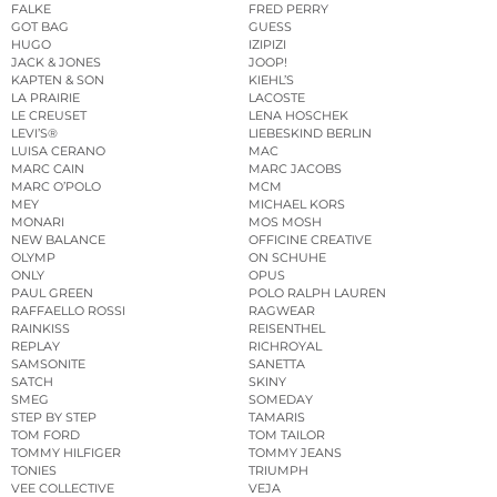
FALKE
FRED PERRY
GOT BAG
GUESS
HUGO
IZIPIZI
JACK & JONES
JOOP!
KAPTEN & SON
KIEHL’S
LA PRAIRIE
LACOSTE
LE CREUSET
LENA HOSCHEK
LEVI’S®
LIEBESKIND BERLIN
LUISA CERANO
MAC
MARC CAIN
MARC JACOBS
MARC O’POLO
MCM
MEY
MICHAEL KORS
MONARI
MOS MOSH
NEW BALANCE
OFFICINE CREATIVE
OLYMP
ON SCHUHE
ONLY
OPUS
PAUL GREEN
POLO RALPH LAUREN
RAFFAELLO ROSSI
RAGWEAR
RAINKISS
REISENTHEL
REPLAY
RICHROYAL
SAMSONITE
SANETTA
SATCH
SKINY
SMEG
SOMEDAY
STEP BY STEP
TAMARIS
TOM FORD
TOM TAILOR
TOMMY HILFIGER
TOMMY JEANS
TONIES
TRIUMPH
VEE COLLECTIVE
VEJA