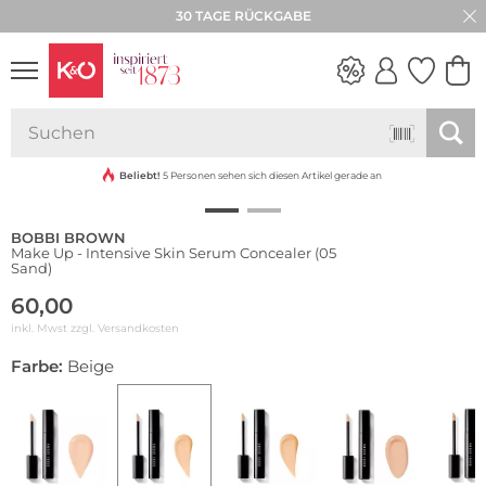
30 TAGE RÜCKGABE
NEW IN
WEDDING
VIBES
Beliebt!
5 Personen sehen sich diesen Artikel gerade an
BOBBI BROWN
Make Up - Intensive Skin Serum Concealer (05
Sand)
60,00
inkl. Mwst zzgl.
Versandkosten
Farbe:
Beige