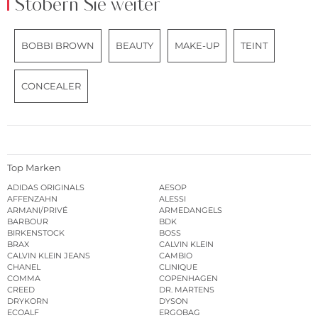
Stöbern Sie weiter
BOBBI BROWN
BEAUTY
MAKE-UP
TEINT
CONCEALER
Top Marken
ADIDAS ORIGINALS
AESOP
AFFENZAHN
ALESSI
ARMANI/PRIVÉ
ARMEDANGELS
BARBOUR
BDK
BIRKENSTOCK
BOSS
BRAX
CALVIN KLEIN
CALVIN KLEIN JEANS
CAMBIO
CHANEL
CLINIQUE
COMMA
COPENHAGEN
CREED
DR. MARTENS
DRYKORN
DYSON
ECOALF
ERGOBAG