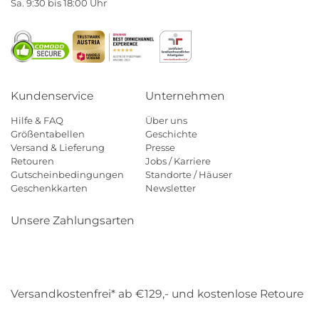
Sa. 9:30 bis 18:00 Uhr
Kundenservice
Unternehmen
Hilfe & FAQ
Über uns
Größentabellen
Geschichte
Versand & Lieferung
Presse
Retouren
Jobs / Karriere
Gutscheinbedingungen
Standorte / Häuser
Geschenkkarten
Newsletter
Unsere Zahlungsarten
Klarna
Mastercard
Visa
Diners
Applepay
Amazon
Payp
Versandkostenfrei* ab €129,- und kostenlose Retoure
DHL
Gebrüder Weiss