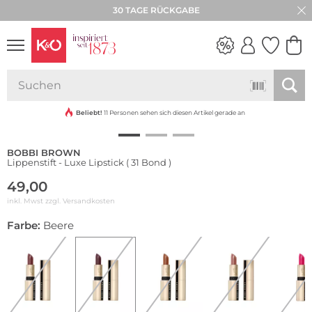
30 TAGE RÜCKGABE
NEW IN
WEDDING
VIBES
Beliebt!
11 Personen sehen sich diesen Artikel gerade an
BOBBI BROWN
Lippenstift - Luxe Lipstick ( 31 Bond )
49,00
inkl. Mwst zzgl.
Versandkosten
Farbe:
Beere