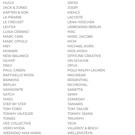
HUGO
IZIPIZI
JACK & JONES
JOOP!
KAPTEN & SON
KIEHL’S
LA PRAIRIE
LACOSTE
LE CREUSET
LENA HOSCHEK
LEVI’S®
LIEBESKIND BERLIN
LUISA CERANO
MAC
MARC CAIN
MARC JACOBS
MARC O’POLO
MCM
MEY
MICHAEL KORS
MONARI
MOS MOSH
NEW BALANCE
OFFICINE CREATIVE
OLYMP
ON SCHUHE
ONLY
OPUS
PAUL GREEN
POLO RALPH LAUREN
RAFFAELLO ROSSI
RAGWEAR
RAINKISS
REISENTHEL
REPLAY
RICHROYAL
SAMSONITE
SANETTA
SATCH
SKINY
SMEG
SOMEDAY
STEP BY STEP
TAMARIS
TOM FORD
TOM TAILOR
TOMMY HILFIGER
TOMMY JEANS
TONIES
TRIUMPH
VEE COLLECTIVE
VEJA
VERO MODA
VILLEROY & BOCH
WEEKEND MAX MARA
WELLENSTEYN