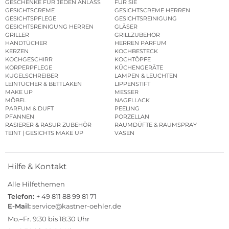
GESCHENKE FÜR JEDEN ANLASS
FÜR SIE
GESICHTSCREME
GESICHTSCREME HERREN
GESICHTSPFLEGE
GESICHTSREINIGUNG
GESICHTSREINIGUNG HERREN
GLÄSER
GRILLER
GRILLZUBEHÖR
HANDTÜCHER
HERREN PARFUM
KERZEN
KOCHBESTECK
KOCHGESCHIRR
KOCHTÖPFE
KÖRPERPFLEGE
KÜCHENGERÄTE
KUGELSCHREIBER
LAMPEN & LEUCHTEN
LEINTÜCHER & BETTLAKEN
LIPPENSTIFT
MAKE UP
MESSER
MÖBEL
NAGELLACK
PARFUM & DUFT
PEELING
PFANNEN
PORZELLAN
RASIERER & RASUR ZUBEHÖR
RAUMDÜFTE & RAUMSPRAY
TEINT | GESICHTS MAKE UP
VASEN
Hilfe & Kontakt
Alle Hilfethemen
Telefon:
+ 49 811 88 99 81 71
E-Mail:
service@kastner-oehler.de
Mo.–Fr. 9:30 bis 18:30 Uhr