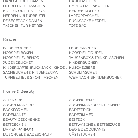
HANDSCHUHE DAMEN
HANDTASCHEN
HERREN REISETASCHEN
HARTSCHALENKOFFER
KOFFER UND TROLLEYS
HERREN KOFFER
HERREN KULTURBEUTEL
LAPTOPTASCHEN
REISEGEPÄCK DAMEN
RUCKSÄCKE HERREN
TASCHEN FÜR HERREN
TOTE BAG
Kinder
BILDERBÜCHER
FEDERMAPPEN
HÖRSPIELBOXEN
HÖRSPIEL FIGUREN
HÖRSPIEL ZUBEHÖR
JAUSENBOX & TRINKFLASCHEN
JUGENDBÜCHER
KINDERBÜCHER
KINDERGARTENRUCKSACK | KINDERGARTENBEUTEL
KUSCHELTIERE
SACHBÜCHER & KINDERLEXIKA
SCHULTASCHEN
TURNBEUTEL & SPORTTASCHEN
WEIHNACHTSKINDERBÜCHER
Home & Beauty
AFTER SUN
AUGENCREME
AUGEN MAKE UP
AUGENMAKEUP ENTFERNER
BACKFORMEN
BADTEPPICH
BADEMÄNTEL
BADEZIMMER
BEAUTY GESCHENKE
BESTECK
BETTDECKEN
BETTWÄSCHE & BETTBEZÜGE
DAMEN PARFUM
DEO & DEODORANTS
DUSCHGEL & BADESCHAUM
GÄSTETÜCHER