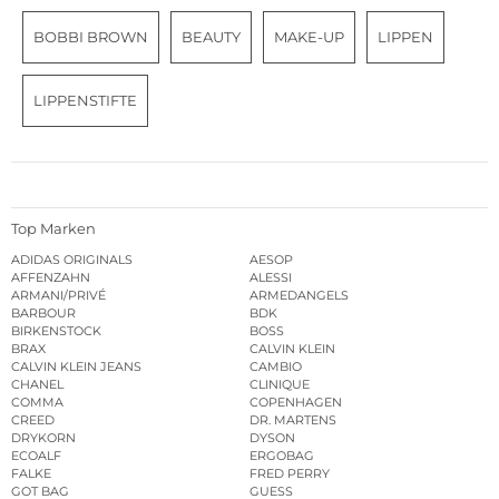
BOBBI BROWN
BEAUTY
MAKE-UP
LIPPEN
LIPPENSTIFTE
Top Marken
ADIDAS ORIGINALS
AESOP
AFFENZAHN
ALESSI
ARMANI/PRIVÉ
ARMEDANGELS
BARBOUR
BDK
BIRKENSTOCK
BOSS
BRAX
CALVIN KLEIN
CALVIN KLEIN JEANS
CAMBIO
CHANEL
CLINIQUE
COMMA
COPENHAGEN
CREED
DR. MARTENS
DRYKORN
DYSON
ECOALF
ERGOBAG
FALKE
FRED PERRY
GOT BAG
GUESS