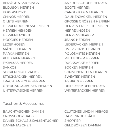
ANZÜGE & SMOKINGS
ANZUGSSCHUHE HERREN
BLOUSON HERREN
BOOTS HERREN
BOXERSHORTS
CARGOHOSEN HERREN
CHINOS HERREN
DAUNENJACKEN HERREN
GILETS HERREN
GROSSE GRÖSSEN HERREN
HERREN BUSINESSHEMDEN
HERREN FREIZEITHEMDEN
HERREN HEMDEN
HERRENHOSEN
HERRENJACKEN
HERRENSNEAKER
HOODIES HERREN
JEANS HERREN
LEDERHOSEN
LEDERJACKEN HERREN
MÄNTEL HERREN
OVERSHIRTS HERREN
PARKA HERREN
POLOSHIRTS HERREN
PULLOVER HERREN
PULLUNDER HERREN
PYJAMAS HERREN
RUCKSÄCKE HERREN
SAKKOS
SOCKEN HERREN
SOCKEN MULTIPACKS
SONNENBRILLEN HERREN
STRICKJACKEN HERREN
SWEATER HERREN
TRACHTENMODE HERREN
T-SHIRTS HERREN
ÜBERGANGSJACKEN HERREN
UNTERHEMDEN HERREN
UNTERWÄSCHE HERREN
WINTERJACKEN HERREN
Taschen & Accessoires
BAUCHTASCHEN DAMEN
CLUTCHES UND MINIBAGS
CROSSBODY BAGS
DAMENRUCKSÄCKE
DAMENSCHALS & DAMENTÜCHER
SHOPPER
DAMENTASCHEN
GELDBÖRSEN DAMEN