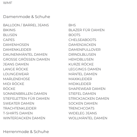
WMF
Damenmode & Schuhe
BALLOON / BARREL JEANS
BHS
BIKINIS
BLAZER FÜR DAMEN
BLUSEN
BOOTS
CAPES
CHELSEABOOTS
DAMENHOSEN
DAMENJACKEN
DAMENKLEIDER
DAMENPULLOVER
DAUNENMÄNTEL DAMEN
DIRNDLBLUSEN
GROSSE GRÖSSEN DAMEN
HEMDBLUSEN
JEANS DAMEN
KURZE RÖCKE
LANGE RÖCKE
LEGGINGS DAMEN
LOUNGEWEAR
MÄNTEL DAMEN
MARLENEHOSE
MAXIKLEIDER
MIDI RÖCKE
MIDIKLEIDER
RÖCKE
SHAPEWEAR DAMEN
SONNENBRILLEN DAMEN
STIEFEL DAMEN
STIEFELETTEN FÜR DAMEN
STRICKJACKEN DAMEN
SWEATER DAMEN
SOCKEN DAMEN
TRACHTENKLEIDER
TRENCHCOATS
T-SHIRTS DAMEN
WIDELEG JEANS
WINTERJACKEN DAMEN
WOLLMÄNTEL DAMEN
Herrenmode & Schuhe