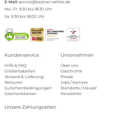
E-Mail:
service@kastner-oehler.de
Mo.–Fr. 9:30 bis 18:30 Uhr
Sa. 9:30 bis 18:00 Uhr
Kundenservice
Unternehmen
Hilfe & FAQ
Über uns
Größentabellen
Geschichte
Versand & Lieferung
Presse
Retouren
Jobs / Karriere
Gutscheinbedingungen
Standorte / Häuser
Geschenkkarten
Newsletter
Unsere Zahlungsarten
Klarna
Mastercard
Visa
Diners
Applepay
Amazon
Payp