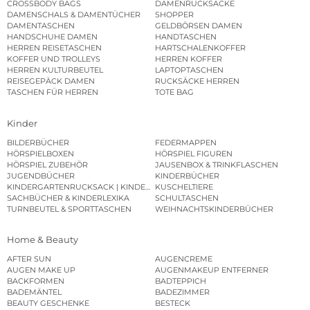
CROSSBODY BAGS
DAMENRUCKSÄCKE
DAMENSCHALS & DAMENTÜCHER
SHOPPER
DAMENTASCHEN
GELDBÖRSEN DAMEN
HANDSCHUHE DAMEN
HANDTASCHEN
HERREN REISETASCHEN
HARTSCHALENKOFFER
KOFFER UND TROLLEYS
HERREN KOFFER
HERREN KULTURBEUTEL
LAPTOPTASCHEN
REISEGEPÄCK DAMEN
RUCKSÄCKE HERREN
TASCHEN FÜR HERREN
TOTE BAG
Kinder
BILDERBÜCHER
FEDERMAPPEN
HÖRSPIELBOXEN
HÖRSPIEL FIGUREN
HÖRSPIEL ZUBEHÖR
JAUSENBOX & TRINKFLASCHEN
JUGENDBÜCHER
KINDERBÜCHER
KINDERGARTENRUCKSACK | KINDERGARTENBEUTEL
KUSCHELTIERE
SACHBÜCHER & KINDERLEXIKA
SCHULTASCHEN
TURNBEUTEL & SPORTTASCHEN
WEIHNACHTSKINDERBÜCHER
Home & Beauty
AFTER SUN
AUGENCREME
AUGEN MAKE UP
AUGENMAKEUP ENTFERNER
BACKFORMEN
BADTEPPICH
BADEMÄNTEL
BADEZIMMER
BEAUTY GESCHENKE
BESTECK