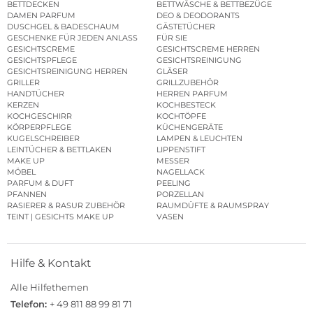
BETTDECKEN
BETTWÄSCHE & BETTBEZÜGE
DAMEN PARFUM
DEO & DEODORANTS
DUSCHGEL & BADESCHAUM
GÄSTETÜCHER
GESCHENKE FÜR JEDEN ANLASS
FÜR SIE
GESICHTSCREME
GESICHTSCREME HERREN
GESICHTSPFLEGE
GESICHTSREINIGUNG
GESICHTSREINIGUNG HERREN
GLÄSER
GRILLER
GRILLZUBEHÖR
HANDTÜCHER
HERREN PARFUM
KERZEN
KOCHBESTECK
KOCHGESCHIRR
KOCHTÖPFE
KÖRPERPFLEGE
KÜCHENGERÄTE
KUGELSCHREIBER
LAMPEN & LEUCHTEN
LEINTÜCHER & BETTLAKEN
LIPPENSTIFT
MAKE UP
MESSER
MÖBEL
NAGELLACK
PARFUM & DUFT
PEELING
PFANNEN
PORZELLAN
RASIERER & RASUR ZUBEHÖR
RAUMDÜFTE & RAUMSPRAY
TEINT | GESICHTS MAKE UP
VASEN
Hilfe & Kontakt
Alle Hilfethemen
Telefon:
+ 49 811 88 99 81 71