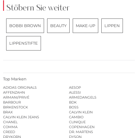
Stöbern Sie weiter
BOBBI BROWN
BEAUTY
MAKE-UP
LIPPEN
LIPPENSTIFTE
Top Marken
ADIDAS ORIGINALS
AESOP
AFFENZAHN
ALESSI
ARMANI/PRIVÉ
ARMEDANGELS
BARBOUR
BDK
BIRKENSTOCK
BOSS
BRAX
CALVIN KLEIN
CALVIN KLEIN JEANS
CAMBIO
CHANEL
CLINIQUE
COMMA
COPENHAGEN
CREED
DR. MARTENS
DRYKORN
DYSON