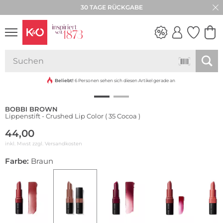
30 TAGE RÜCKGABE
NEW IN
WEDDING
VIBES
Beliebt!
6 Personen sehen sich diesen Artikel gerade an
BOBBI BROWN
Lippenstift - Crushed Lip Color ( 35 Cocoa )
44,00
inkl. Mwst zzgl.
Versandkosten
Farbe:
Braun