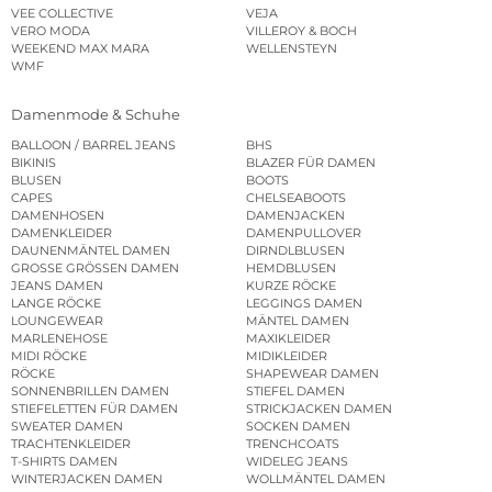
VEE COLLECTIVE
VEJA
VERO MODA
VILLEROY & BOCH
WEEKEND MAX MARA
WELLENSTEYN
WMF
Damenmode & Schuhe
BALLOON / BARREL JEANS
BHS
BIKINIS
BLAZER FÜR DAMEN
BLUSEN
BOOTS
CAPES
CHELSEABOOTS
DAMENHOSEN
DAMENJACKEN
DAMENKLEIDER
DAMENPULLOVER
DAUNENMÄNTEL DAMEN
DIRNDLBLUSEN
GROSSE GRÖSSEN DAMEN
HEMDBLUSEN
JEANS DAMEN
KURZE RÖCKE
LANGE RÖCKE
LEGGINGS DAMEN
LOUNGEWEAR
MÄNTEL DAMEN
MARLENEHOSE
MAXIKLEIDER
MIDI RÖCKE
MIDIKLEIDER
RÖCKE
SHAPEWEAR DAMEN
SONNENBRILLEN DAMEN
STIEFEL DAMEN
STIEFELETTEN FÜR DAMEN
STRICKJACKEN DAMEN
SWEATER DAMEN
SOCKEN DAMEN
TRACHTENKLEIDER
TRENCHCOATS
T-SHIRTS DAMEN
WIDELEG JEANS
WINTERJACKEN DAMEN
WOLLMÄNTEL DAMEN