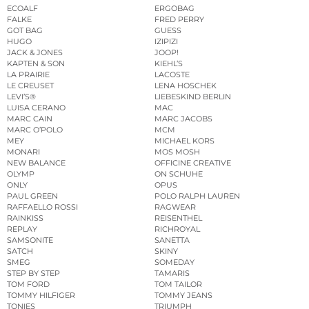
ECOALF
ERGOBAG
FALKE
FRED PERRY
GOT BAG
GUESS
HUGO
IZIPIZI
JACK & JONES
JOOP!
KAPTEN & SON
KIEHL’S
LA PRAIRIE
LACOSTE
LE CREUSET
LENA HOSCHEK
LEVI’S®
LIEBESKIND BERLIN
LUISA CERANO
MAC
MARC CAIN
MARC JACOBS
MARC O’POLO
MCM
MEY
MICHAEL KORS
MONARI
MOS MOSH
NEW BALANCE
OFFICINE CREATIVE
OLYMP
ON SCHUHE
ONLY
OPUS
PAUL GREEN
POLO RALPH LAUREN
RAFFAELLO ROSSI
RAGWEAR
RAINKISS
REISENTHEL
REPLAY
RICHROYAL
SAMSONITE
SANETTA
SATCH
SKINY
SMEG
SOMEDAY
STEP BY STEP
TAMARIS
TOM FORD
TOM TAILOR
TOMMY HILFIGER
TOMMY JEANS
TONIES
TRIUMPH