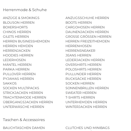
Herrenmode & Schuhe
ANZÜGE & SMOKINGS
ANZUGSSCHUHE HERREN
BLOUSON HERREN
BOOTS HERREN
BOXERSHORTS
CARGOHOSEN HERREN
CHINOS HERREN
DAUNENJACKEN HERREN
GILETS HERREN
GROSSE GRÖSSEN HERREN
HERREN BUSINESSHEMDEN
HERREN FREIZEITHEMDEN
HERREN HEMDEN
HERRENHOSEN
HERRENJACKEN
HERRENSNEAKER
HOODIES HERREN
JEANS HERREN
LEDERHOSEN
LEDERJACKEN HERREN
MÄNTEL HERREN
OVERSHIRTS HERREN
PARKA HERREN
POLOSHIRTS HERREN
PULLOVER HERREN
PULLUNDER HERREN
PYJAMAS HERREN
RUCKSÄCKE HERREN
SAKKOS
SOCKEN HERREN
SOCKEN MULTIPACKS
SONNENBRILLEN HERREN
STRICKJACKEN HERREN
SWEATER HERREN
TRACHTENMODE HERREN
T-SHIRTS HERREN
ÜBERGANGSJACKEN HERREN
UNTERHEMDEN HERREN
UNTERWÄSCHE HERREN
WINTERJACKEN HERREN
Taschen & Accessoires
BAUCHTASCHEN DAMEN
CLUTCHES UND MINIBAGS