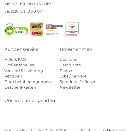
Mo.–Fr. 9:30 bis 18:30 Uhr
Sa. 9:30 bis 18:00 Uhr
Kundenservice
Unternehmen
Hilfe & FAQ
Über uns
Größentabellen
Geschichte
Versand & Lieferung
Presse
Retouren
Jobs / Karriere
Gutscheinbedingungen
Standorte / Häuser
Geschenkkarten
Newsletter
Unsere Zahlungsarten
Klarna
Mastercard
Visa
Diners
Applepay
Amazon
Payp
Versandkostenfrei* ab €129,- und kostenlose Retoure