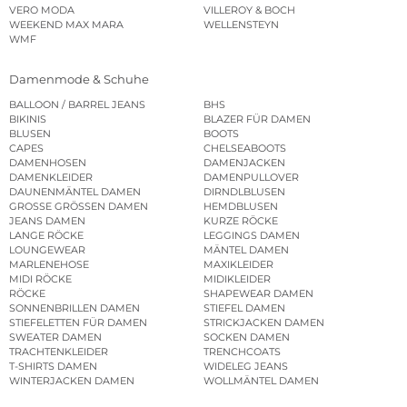
VERO MODA
VILLEROY & BOCH
WEEKEND MAX MARA
WELLENSTEYN
WMF
Damenmode & Schuhe
BALLOON / BARREL JEANS
BHS
BIKINIS
BLAZER FÜR DAMEN
BLUSEN
BOOTS
CAPES
CHELSEABOOTS
DAMENHOSEN
DAMENJACKEN
DAMENKLEIDER
DAMENPULLOVER
DAUNENMÄNTEL DAMEN
DIRNDLBLUSEN
GROSSE GRÖSSEN DAMEN
HEMDBLUSEN
JEANS DAMEN
KURZE RÖCKE
LANGE RÖCKE
LEGGINGS DAMEN
LOUNGEWEAR
MÄNTEL DAMEN
MARLENEHOSE
MAXIKLEIDER
MIDI RÖCKE
MIDIKLEIDER
RÖCKE
SHAPEWEAR DAMEN
SONNENBRILLEN DAMEN
STIEFEL DAMEN
STIEFELETTEN FÜR DAMEN
STRICKJACKEN DAMEN
SWEATER DAMEN
SOCKEN DAMEN
TRACHTENKLEIDER
TRENCHCOATS
T-SHIRTS DAMEN
WIDELEG JEANS
WINTERJACKEN DAMEN
WOLLMÄNTEL DAMEN