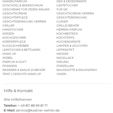
DAMEN PARFUM
DEO & DEODORANTS
DUSCHGEL & BADESCHAUM
GÄSTETÜCHER
GESCHENKE FÜR JEDEN ANLASS
FÜR SIE
GESICHTSCREME
GESICHTSCREME HERREN
GESICHTSPFLEGE
GESICHTSREINIGUNG
GESICHTSREINIGUNG HERREN
GLÄSER
GRILLER
GRILLZUBEHÖR
HANDTÜCHER
HERREN PARFUM
KERZEN
KOCHBESTECK
KOCHGESCHIRR
KOCHTÖPFE
KÖRPERPFLEGE
KÜCHENGERÄTE
KUGELSCHREIBER
LAMPEN & LEUCHTEN
LEINTÜCHER & BETTLAKEN
LIPPENSTIFT
MAKE UP
MESSER
MÖBEL
NAGELLACK
PARFUM & DUFT
PEELING
PFANNEN
PORZELLAN
RASIERER & RASUR ZUBEHÖR
RAUMDÜFTE & RAUMSPRAY
TEINT | GESICHTS MAKE UP
VASEN
Hilfe & Kontakt
Alle Hilfethemen
Telefon:
+ 49 811 88 99 81 71
E-Mail:
service@kastner-oehler.de