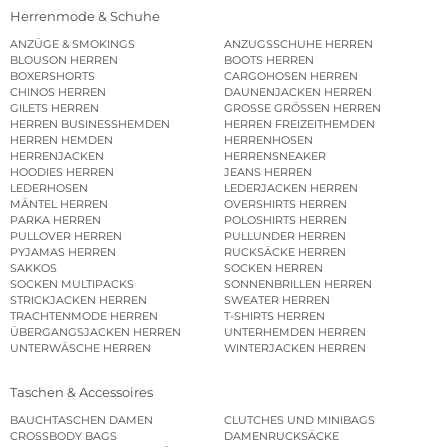
Herrenmode & Schuhe
ANZÜGE & SMOKINGS
ANZUGSSCHUHE HERREN
BLOUSON HERREN
BOOTS HERREN
BOXERSHORTS
CARGOHOSEN HERREN
CHINOS HERREN
DAUNENJACKEN HERREN
GILETS HERREN
GROSSE GRÖSSEN HERREN
HERREN BUSINESSHEMDEN
HERREN FREIZEITHEMDEN
HERREN HEMDEN
HERRENHOSEN
HERRENJACKEN
HERRENSNEAKER
HOODIES HERREN
JEANS HERREN
LEDERHOSEN
LEDERJACKEN HERREN
MÄNTEL HERREN
OVERSHIRTS HERREN
PARKA HERREN
POLOSHIRTS HERREN
PULLOVER HERREN
PULLUNDER HERREN
PYJAMAS HERREN
RUCKSÄCKE HERREN
SAKKOS
SOCKEN HERREN
SOCKEN MULTIPACKS
SONNENBRILLEN HERREN
STRICKJACKEN HERREN
SWEATER HERREN
TRACHTENMODE HERREN
T-SHIRTS HERREN
ÜBERGANGSJACKEN HERREN
UNTERHEMDEN HERREN
UNTERWÄSCHE HERREN
WINTERJACKEN HERREN
Taschen & Accessoires
BAUCHTASCHEN DAMEN
CLUTCHES UND MINIBAGS
CROSSBODY BAGS
DAMENRUCKSÄCKE