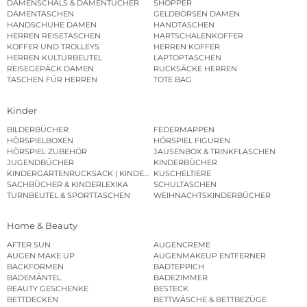
DAMENSCHALS & DAMENTÜCHER
SHOPPER
DAMENTASCHEN
GELDBÖRSEN DAMEN
HANDSCHUHE DAMEN
HANDTASCHEN
HERREN REISETASCHEN
HARTSCHALENKOFFER
KOFFER UND TROLLEYS
HERREN KOFFER
HERREN KULTURBEUTEL
LAPTOPTASCHEN
REISEGEPÄCK DAMEN
RUCKSÄCKE HERREN
TASCHEN FÜR HERREN
TOTE BAG
Kinder
BILDERBÜCHER
FEDERMAPPEN
HÖRSPIELBOXEN
HÖRSPIEL FIGUREN
HÖRSPIEL ZUBEHÖR
JAUSENBOX & TRINKFLASCHEN
JUGENDBÜCHER
KINDERBÜCHER
KINDERGARTENRUCKSACK | KINDERGARTENBEUTEL
KUSCHELTIERE
SACHBÜCHER & KINDERLEXIKA
SCHULTASCHEN
TURNBEUTEL & SPORTTASCHEN
WEIHNACHTSKINDERBÜCHER
Home & Beauty
AFTER SUN
AUGENCREME
AUGEN MAKE UP
AUGENMAKEUP ENTFERNER
BACKFORMEN
BADTEPPICH
BADEMÄNTEL
BADEZIMMER
BEAUTY GESCHENKE
BESTECK
BETTDECKEN
BETTWÄSCHE & BETTBEZÜGE