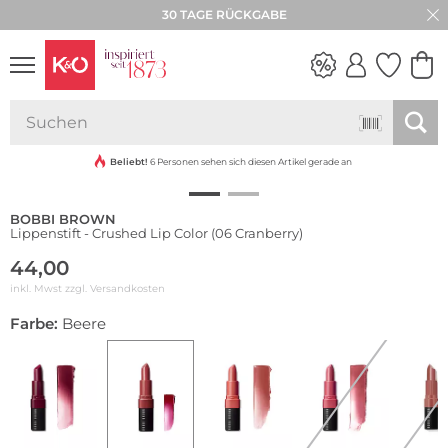
30 TAGE RÜCKGABE
NEW IN
WEDDING
VIBES
Beliebt!
6 Personen sehen sich diesen Artikel gerade an
BOBBI BROWN
Lippenstift - Crushed Lip Color (06 Cranberry)
44,00
inkl. Mwst zzgl.
Versandkosten
Farbe:
Beere