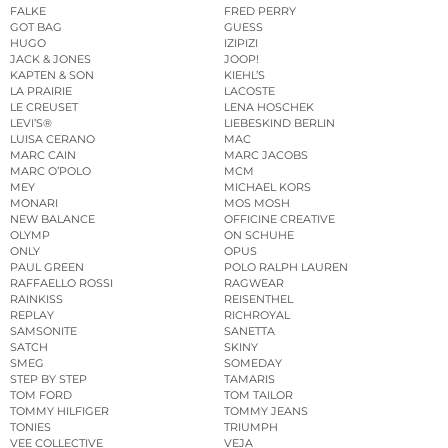
FALKE
FRED PERRY
GOT BAG
GUESS
HUGO
IZIPIZI
JACK & JONES
JOOP!
KAPTEN & SON
KIEHL’S
LA PRAIRIE
LACOSTE
LE CREUSET
LENA HOSCHEK
LEVI’S®
LIEBESKIND BERLIN
LUISA CERANO
MAC
MARC CAIN
MARC JACOBS
MARC O’POLO
MCM
MEY
MICHAEL KORS
MONARI
MOS MOSH
NEW BALANCE
OFFICINE CREATIVE
OLYMP
ON SCHUHE
ONLY
OPUS
PAUL GREEN
POLO RALPH LAUREN
RAFFAELLO ROSSI
RAGWEAR
RAINKISS
REISENTHEL
REPLAY
RICHROYAL
SAMSONITE
SANETTA
SATCH
SKINY
SMEG
SOMEDAY
STEP BY STEP
TAMARIS
TOM FORD
TOM TAILOR
TOMMY HILFIGER
TOMMY JEANS
TONIES
TRIUMPH
VEE COLLECTIVE
VEJA