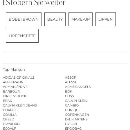
Stöbern Sie weiter
BOBBI BROWN
BEAUTY
MAKE-UP
LIPPEN
LIPPENSTIFTE
Top Marken
ADIDAS ORIGINALS
AESOP
AFFENZAHN
ALESSI
ARMANI/PRIVÉ
ARMEDANGELS
BARBOUR
BDK
BIRKENSTOCK
BOSS
BRAX
CALVIN KLEIN
CALVIN KLEIN JEANS
CAMBIO
CHANEL
CLINIQUE
COMMA
COPENHAGEN
CREED
DR. MARTENS
DRYKORN
DYSON
ECOALF
ERGOBAG