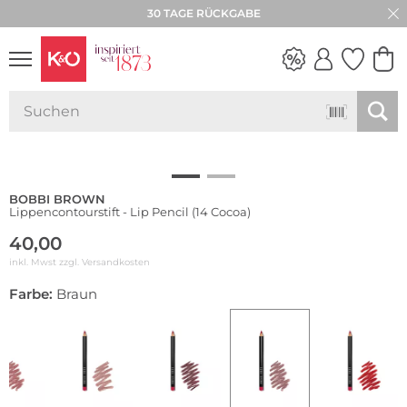
30 TAGE RÜCKGABE
NEW IN
WEDDING
VIBES
BOBBI BROWN
Lippencontourstift - Lip Pencil (14 Cocoa)
40,00
inkl. Mwst zzgl.
Versandkosten
Farbe:
Braun