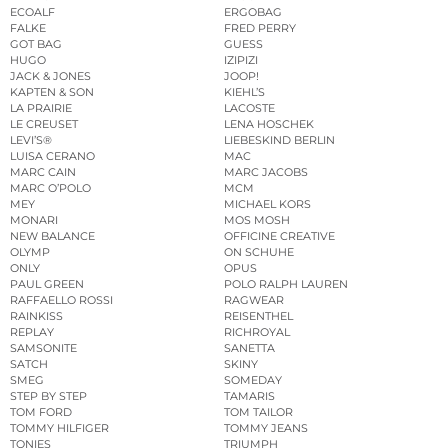
ECOALF
ERGOBAG
FALKE
FRED PERRY
GOT BAG
GUESS
HUGO
IZIPIZI
JACK & JONES
JOOP!
KAPTEN & SON
KIEHL’S
LA PRAIRIE
LACOSTE
LE CREUSET
LENA HOSCHEK
LEVI’S®
LIEBESKIND BERLIN
LUISA CERANO
MAC
MARC CAIN
MARC JACOBS
MARC O’POLO
MCM
MEY
MICHAEL KORS
MONARI
MOS MOSH
NEW BALANCE
OFFICINE CREATIVE
OLYMP
ON SCHUHE
ONLY
OPUS
PAUL GREEN
POLO RALPH LAUREN
RAFFAELLO ROSSI
RAGWEAR
RAINKISS
REISENTHEL
REPLAY
RICHROYAL
SAMSONITE
SANETTA
SATCH
SKINY
SMEG
SOMEDAY
STEP BY STEP
TAMARIS
TOM FORD
TOM TAILOR
TOMMY HILFIGER
TOMMY JEANS
TONIES
TRIUMPH