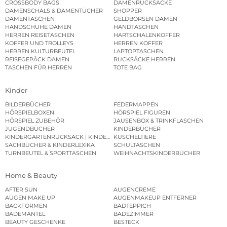
CROSSBODY BAGS
DAMENRUCKSÄCKE
DAMENSCHALS & DAMENTÜCHER
SHOPPER
DAMENTASCHEN
GELDBÖRSEN DAMEN
HANDSCHUHE DAMEN
HANDTASCHEN
HERREN REISETASCHEN
HARTSCHALENKOFFER
KOFFER UND TROLLEYS
HERREN KOFFER
HERREN KULTURBEUTEL
LAPTOPTASCHEN
REISEGEPÄCK DAMEN
RUCKSÄCKE HERREN
TASCHEN FÜR HERREN
TOTE BAG
Kinder
BILDERBÜCHER
FEDERMAPPEN
HÖRSPIELBOXEN
HÖRSPIEL FIGUREN
HÖRSPIEL ZUBEHÖR
JAUSENBOX & TRINKFLASCHEN
JUGENDBÜCHER
KINDERBÜCHER
KINDERGARTENRUCKSACK | KINDERGARTENBEUTEL
KUSCHELTIERE
SACHBÜCHER & KINDERLEXIKA
SCHULTASCHEN
TURNBEUTEL & SPORTTASCHEN
WEIHNACHTSKINDERBÜCHER
Home & Beauty
AFTER SUN
AUGENCREME
AUGEN MAKE UP
AUGENMAKEUP ENTFERNER
BACKFORMEN
BADTEPPICH
BADEMÄNTEL
BADEZIMMER
BEAUTY GESCHENKE
BESTECK