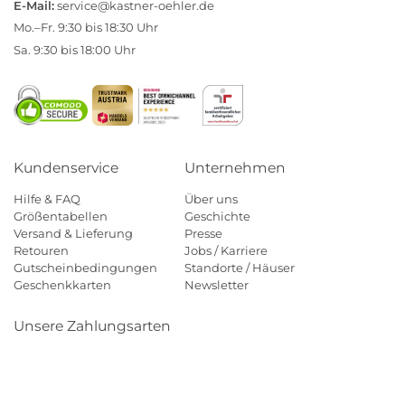
E-Mail:
service@kastner-oehler.de
Mo.–Fr. 9:30 bis 18:30 Uhr
Sa. 9:30 bis 18:00 Uhr
Kundenservice
Unternehmen
Hilfe & FAQ
Über uns
Größentabellen
Geschichte
Versand & Lieferung
Presse
Retouren
Jobs / Karriere
Gutscheinbedingungen
Standorte / Häuser
Geschenkkarten
Newsletter
Unsere Zahlungsarten
Klarna
Mastercard
Visa
Diners
Applepay
Amazon
Payp