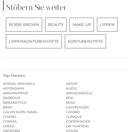
Stöbern Sie weiter
BOBBI BROWN
BEAUTY
MAKE-UP
LIPPEN
LIPPENKONTURENSTIFTE
KONTURENSTIFTE
Top Marken
ADIDAS ORIGINALS
AESOP
AFFENZAHN
ALESSI
ARMANI/PRIVÉ
ARMEDANGELS
BARBOUR
BDK
BIRKENSTOCK
BOSS
BRAX
CALVIN KLEIN
CALVIN KLEIN JEANS
CAMBIO
CHANEL
CLINIQUE
COMMA
COPENHAGEN
CREED
DR. MARTENS
DRYKORN
DYSON