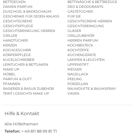
BETTDECKEN
BETTWÄSCHE & BETTBEZÜGE
DAMEN PARFUM
DEO & DEODORANTS
DUSCHGEL & BADESCHAUM
GÄSTETÜCHER
GESCHENKE FÜR JEDEN ANLASS
FÜR SIE
GESICHTSCREME
GESICHTSCREME HERREN
GESICHTSPFLEGE
GESICHTSREINIGUNG
GESICHTSREINIGUNG HERREN
GLÄSER
GRILLER
GRILLZUBEHÖR
HANDTÜCHER
HERREN PARFUM
KERZEN
KOCHBESTECK
KOCHGESCHIRR
KOCHTÖPFE
KÖRPERPFLEGE
KÜCHENGERÄTE
KUGELSCHREIBER
LAMPEN & LEUCHTEN
LEINTÜCHER & BETTLAKEN
LIPPENSTIFT
MAKE UP
MESSER
MÖBEL
NAGELLACK
PARFUM & DUFT
PEELING
PFANNEN
PORZELLAN
RASIERER & RASUR ZUBEHÖR
RAUMDÜFTE & RAUMSPRAY
TEINT | GESICHTS MAKE UP
VASEN
Hilfe & Kontakt
Alle Hilfethemen
Telefon:
+ 49 811 88 99 81 71