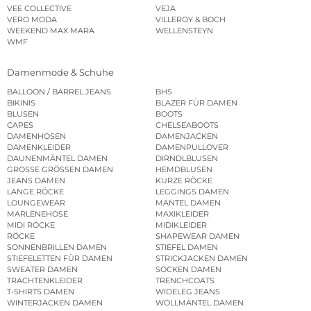
VEE COLLECTIVE
VEJA
VERO MODA
VILLEROY & BOCH
WEEKEND MAX MARA
WELLENSTEYN
WMF
Damenmode & Schuhe
BALLOON / BARREL JEANS
BHS
BIKINIS
BLAZER FÜR DAMEN
BLUSEN
BOOTS
CAPES
CHELSEABOOTS
DAMENHOSEN
DAMENJACKEN
DAMENKLEIDER
DAMENPULLOVER
DAUNENMÄNTEL DAMEN
DIRNDLBLUSEN
GROSSE GRÖSSEN DAMEN
HEMDBLUSEN
JEANS DAMEN
KURZE RÖCKE
LANGE RÖCKE
LEGGINGS DAMEN
LOUNGEWEAR
MÄNTEL DAMEN
MARLENEHOSE
MAXIKLEIDER
MIDI RÖCKE
MIDIKLEIDER
RÖCKE
SHAPEWEAR DAMEN
SONNENBRILLEN DAMEN
STIEFEL DAMEN
STIEFELETTEN FÜR DAMEN
STRICKJACKEN DAMEN
SWEATER DAMEN
SOCKEN DAMEN
TRACHTENKLEIDER
TRENCHCOATS
T-SHIRTS DAMEN
WIDELEG JEANS
WINTERJACKEN DAMEN
WOLLMÄNTEL DAMEN