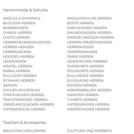
Herrenmode & Schuhe
ANZÜGE & SMOKINGS
ANZUGSSCHUHE HERREN
BLOUSON HERREN
BOOTS HERREN
BOXERSHORTS
CARGOHOSEN HERREN
CHINOS HERREN
DAUNENJACKEN HERREN
GILETS HERREN
GROSSE GRÖSSEN HERREN
HERREN BUSINESSHEMDEN
HERREN FREIZEITHEMDEN
HERREN HEMDEN
HERRENHOSEN
HERRENJACKEN
HERRENSNEAKER
HOODIES HERREN
JEANS HERREN
LEDERHOSEN
LEDERJACKEN HERREN
MÄNTEL HERREN
OVERSHIRTS HERREN
PARKA HERREN
POLOSHIRTS HERREN
PULLOVER HERREN
PULLUNDER HERREN
PYJAMAS HERREN
RUCKSÄCKE HERREN
SAKKOS
SOCKEN HERREN
SOCKEN MULTIPACKS
SONNENBRILLEN HERREN
STRICKJACKEN HERREN
SWEATER HERREN
TRACHTENMODE HERREN
T-SHIRTS HERREN
ÜBERGANGSJACKEN HERREN
UNTERHEMDEN HERREN
UNTERWÄSCHE HERREN
WINTERJACKEN HERREN
Taschen & Accessoires
BAUCHTASCHEN DAMEN
CLUTCHES UND MINIBAGS