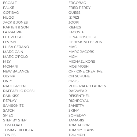
ECOALF
ERGOBAG
FALKE
FRED PERRY
GOT BAG
GUESS
HUGO
IZIPIZI
JACK & JONES
JOOP!
KAPTEN & SON
KIEHL’S
LA PRAIRIE
LACOSTE
LE CREUSET
LENA HOSCHEK
LEVI’S®
LIEBESKIND BERLIN
LUISA CERANO
MAC
MARC CAIN
MARC JACOBS
MARC O’POLO
MCM
MEY
MICHAEL KORS
MONARI
MOS MOSH
NEW BALANCE
OFFICINE CREATIVE
OLYMP
ON SCHUHE
ONLY
OPUS
PAUL GREEN
POLO RALPH LAUREN
RAFFAELLO ROSSI
RAGWEAR
RAINKISS
REISENTHEL
REPLAY
RICHROYAL
SAMSONITE
SANETTA
SATCH
SKINY
SMEG
SOMEDAY
STEP BY STEP
TAMARIS
TOM FORD
TOM TAILOR
TOMMY HILFIGER
TOMMY JEANS
TONIES
TRIUMPH