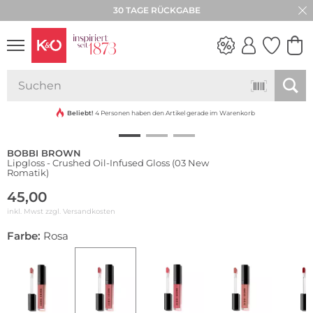
30 TAGE RÜCKGABE
NEW IN
WEDDING
VIBES
Beliebt!
4 Personen haben den Artikel gerade im Warenkorb
BOBBI BROWN
Lipgloss - Crushed Oil-Infused Gloss (03 New
Romatik)
45,00
inkl. Mwst zzgl.
Versandkosten
Farbe:
Rosa