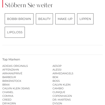
Stöbern Sie weiter
BOBBI BROWN
BEAUTY
MAKE-UP
LIPPEN
LIPGLOSS
Top Marken
ADIDAS ORIGINALS
AESOP
AFFENZAHN
ALESSI
ARMANI/PRIVÉ
ARMEDANGELS
BARBOUR
BDK
BIRKENSTOCK
BOSS
BRAX
CALVIN KLEIN
CALVIN KLEIN JEANS
CAMBIO
CHANEL
CLINIQUE
COMMA
COPENHAGEN
CREED
DR. MARTENS
DRYKORN
DYSON