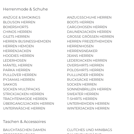
Herrenmode & Schuhe
ANZÜGE & SMOKINGS
ANZUGSSCHUHE HERREN
BLOUSON HERREN
BOOTS HERREN
BOXERSHORTS
CARGOHOSEN HERREN
CHINOS HERREN
DAUNENJACKEN HERREN
GILETS HERREN
GROSSE GRÖSSEN HERREN
HERREN BUSINESSHEMDEN
HERREN FREIZEITHEMDEN
HERREN HEMDEN
HERRENHOSEN
HERRENJACKEN
HERRENSNEAKER
HOODIES HERREN
JEANS HERREN
LEDERHOSEN
LEDERJACKEN HERREN
MÄNTEL HERREN
OVERSHIRTS HERREN
PARKA HERREN
POLOSHIRTS HERREN
PULLOVER HERREN
PULLUNDER HERREN
PYJAMAS HERREN
RUCKSÄCKE HERREN
SAKKOS
SOCKEN HERREN
SOCKEN MULTIPACKS
SONNENBRILLEN HERREN
STRICKJACKEN HERREN
SWEATER HERREN
TRACHTENMODE HERREN
T-SHIRTS HERREN
ÜBERGANGSJACKEN HERREN
UNTERHEMDEN HERREN
UNTERWÄSCHE HERREN
WINTERJACKEN HERREN
Taschen & Accessoires
BAUCHTASCHEN DAMEN
CLUTCHES UND MINIBAGS