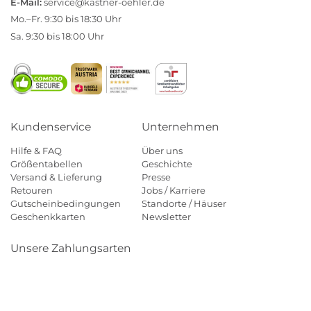
E-Mail:
service@kastner-oehler.de
Mo.–Fr. 9:30 bis 18:30 Uhr
Sa. 9:30 bis 18:00 Uhr
Kundenservice
Unternehmen
Hilfe & FAQ
Über uns
Größentabellen
Geschichte
Versand & Lieferung
Presse
Retouren
Jobs / Karriere
Gutscheinbedingungen
Standorte / Häuser
Geschenkkarten
Newsletter
Unsere Zahlungsarten
Klarna
Mastercard
Visa
Diners
Applepay
Amazon
Payp