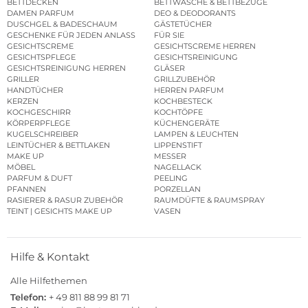
BETTDECKEN
BETTWÄSCHE & BETTBEZÜGE
DAMEN PARFUM
DEO & DEODORANTS
DUSCHGEL & BADESCHAUM
GÄSTETÜCHER
GESCHENKE FÜR JEDEN ANLASS
FÜR SIE
GESICHTSCREME
GESICHTSCREME HERREN
GESICHTSPFLEGE
GESICHTSREINIGUNG
GESICHTSREINIGUNG HERREN
GLÄSER
GRILLER
GRILLZUBEHÖR
HANDTÜCHER
HERREN PARFUM
KERZEN
KOCHBESTECK
KOCHGESCHIRR
KOCHTÖPFE
KÖRPERPFLEGE
KÜCHENGERÄTE
KUGELSCHREIBER
LAMPEN & LEUCHTEN
LEINTÜCHER & BETTLAKEN
LIPPENSTIFT
MAKE UP
MESSER
MÖBEL
NAGELLACK
PARFUM & DUFT
PEELING
PFANNEN
PORZELLAN
RASIERER & RASUR ZUBEHÖR
RAUMDÜFTE & RAUMSPRAY
TEINT | GESICHTS MAKE UP
VASEN
Hilfe & Kontakt
Alle Hilfethemen
Telefon:
+ 49 811 88 99 81 71