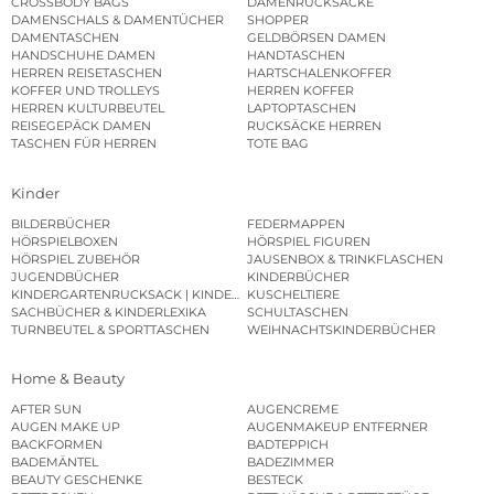
CROSSBODY BAGS
DAMENRUCKSÄCKE
DAMENSCHALS & DAMENTÜCHER
SHOPPER
DAMENTASCHEN
GELDBÖRSEN DAMEN
HANDSCHUHE DAMEN
HANDTASCHEN
HERREN REISETASCHEN
HARTSCHALENKOFFER
KOFFER UND TROLLEYS
HERREN KOFFER
HERREN KULTURBEUTEL
LAPTOPTASCHEN
REISEGEPÄCK DAMEN
RUCKSÄCKE HERREN
TASCHEN FÜR HERREN
TOTE BAG
Kinder
BILDERBÜCHER
FEDERMAPPEN
HÖRSPIELBOXEN
HÖRSPIEL FIGUREN
HÖRSPIEL ZUBEHÖR
JAUSENBOX & TRINKFLASCHEN
JUGENDBÜCHER
KINDERBÜCHER
KINDERGARTENRUCKSACK | KINDERGARTENBEUTEL
KUSCHELTIERE
SACHBÜCHER & KINDERLEXIKA
SCHULTASCHEN
TURNBEUTEL & SPORTTASCHEN
WEIHNACHTSKINDERBÜCHER
Home & Beauty
AFTER SUN
AUGENCREME
AUGEN MAKE UP
AUGENMAKEUP ENTFERNER
BACKFORMEN
BADTEPPICH
BADEMÄNTEL
BADEZIMMER
BEAUTY GESCHENKE
BESTECK