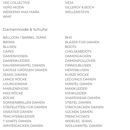
VEE COLLECTIVE
VEJA
VERO MODA
VILLEROY & BOCH
WEEKEND MAX MARA
WELLENSTEYN
WMF
Damenmode & Schuhe
BALLOON / BARREL JEANS
BHS
BIKINIS
BLAZER FÜR DAMEN
BLUSEN
BOOTS
CAPES
CHELSEABOOTS
DAMENHOSEN
DAMENJACKEN
DAMENKLEIDER
DAMENPULLOVER
DAUNENMÄNTEL DAMEN
DIRNDLBLUSEN
GROSSE GRÖSSEN DAMEN
HEMDBLUSEN
JEANS DAMEN
KURZE RÖCKE
LANGE RÖCKE
LEGGINGS DAMEN
LOUNGEWEAR
MÄNTEL DAMEN
MARLENEHOSE
MAXIKLEIDER
MIDI RÖCKE
MIDIKLEIDER
RÖCKE
SHAPEWEAR DAMEN
SONNENBRILLEN DAMEN
STIEFEL DAMEN
STIEFELETTEN FÜR DAMEN
STRICKJACKEN DAMEN
SWEATER DAMEN
SOCKEN DAMEN
TRACHTENKLEIDER
TRENCHCOATS
T-SHIRTS DAMEN
WIDELEG JEANS
WINTERJACKEN DAMEN
WOLLMÄNTEL DAMEN