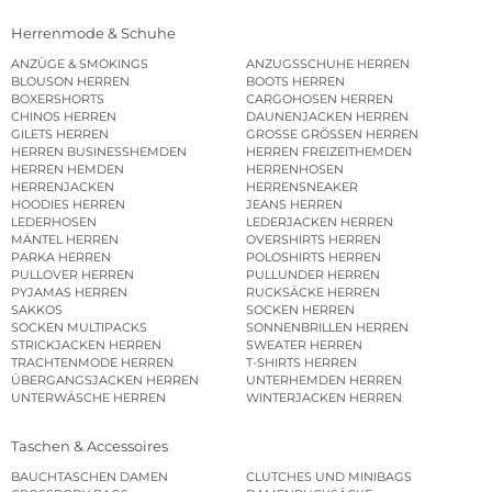
Herrenmode & Schuhe
ANZÜGE & SMOKINGS
ANZUGSSCHUHE HERREN
BLOUSON HERREN
BOOTS HERREN
BOXERSHORTS
CARGOHOSEN HERREN
CHINOS HERREN
DAUNENJACKEN HERREN
GILETS HERREN
GROSSE GRÖSSEN HERREN
HERREN BUSINESSHEMDEN
HERREN FREIZEITHEMDEN
HERREN HEMDEN
HERRENHOSEN
HERRENJACKEN
HERRENSNEAKER
HOODIES HERREN
JEANS HERREN
LEDERHOSEN
LEDERJACKEN HERREN
MÄNTEL HERREN
OVERSHIRTS HERREN
PARKA HERREN
POLOSHIRTS HERREN
PULLOVER HERREN
PULLUNDER HERREN
PYJAMAS HERREN
RUCKSÄCKE HERREN
SAKKOS
SOCKEN HERREN
SOCKEN MULTIPACKS
SONNENBRILLEN HERREN
STRICKJACKEN HERREN
SWEATER HERREN
TRACHTENMODE HERREN
T-SHIRTS HERREN
ÜBERGANGSJACKEN HERREN
UNTERHEMDEN HERREN
UNTERWÄSCHE HERREN
WINTERJACKEN HERREN
Taschen & Accessoires
BAUCHTASCHEN DAMEN
CLUTCHES UND MINIBAGS