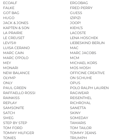
ECOALF
ERGOBAG
FALKE
FRED PERRY
GOT BAG
GUESS
HUGO
IZIPIZI
JACK & JONES
JOOP!
KAPTEN & SON
KIEHL’S
LA PRAIRIE
LACOSTE
LE CREUSET
LENA HOSCHEK
LEVI’S®
LIEBESKIND BERLIN
LUISA CERANO
MAC
MARC CAIN
MARC JACOBS
MARC O’POLO
MCM
MEY
MICHAEL KORS
MONARI
MOS MOSH
NEW BALANCE
OFFICINE CREATIVE
OLYMP
ON SCHUHE
ONLY
OPUS
PAUL GREEN
POLO RALPH LAUREN
RAFFAELLO ROSSI
RAGWEAR
RAINKISS
REISENTHEL
REPLAY
RICHROYAL
SAMSONITE
SANETTA
SATCH
SKINY
SMEG
SOMEDAY
STEP BY STEP
TAMARIS
TOM FORD
TOM TAILOR
TOMMY HILFIGER
TOMMY JEANS
TONIES
TRIUMPH