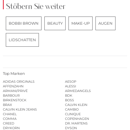
Stöbern Sie weiter
BOBBI BROWN
BEAUTY
MAKE-UP
AUGEN
LIDSCHATTEN
Top Marken
ADIDAS ORIGINALS
AESOP
AFFENZAHN
ALESSI
ARMANI/PRIVÉ
ARMEDANGELS
BARBOUR
BDK
BIRKENSTOCK
BOSS
BRAX
CALVIN KLEIN
CALVIN KLEIN JEANS
CAMBIO
CHANEL
CLINIQUE
COMMA
COPENHAGEN
CREED
DR. MARTENS
DRYKORN
DYSON