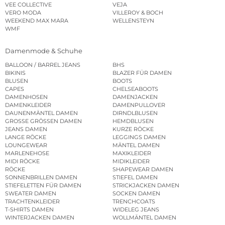
VEE COLLECTIVE
VEJA
VERO MODA
VILLEROY & BOCH
WEEKEND MAX MARA
WELLENSTEYN
WMF
Damenmode & Schuhe
BALLOON / BARREL JEANS
BHS
BIKINIS
BLAZER FÜR DAMEN
BLUSEN
BOOTS
CAPES
CHELSEABOOTS
DAMENHOSEN
DAMENJACKEN
DAMENKLEIDER
DAMENPULLOVER
DAUNENMÄNTEL DAMEN
DIRNDLBLUSEN
GROSSE GRÖSSEN DAMEN
HEMDBLUSEN
JEANS DAMEN
KURZE RÖCKE
LANGE RÖCKE
LEGGINGS DAMEN
LOUNGEWEAR
MÄNTEL DAMEN
MARLENEHOSE
MAXIKLEIDER
MIDI RÖCKE
MIDIKLEIDER
RÖCKE
SHAPEWEAR DAMEN
SONNENBRILLEN DAMEN
STIEFEL DAMEN
STIEFELETTEN FÜR DAMEN
STRICKJACKEN DAMEN
SWEATER DAMEN
SOCKEN DAMEN
TRACHTENKLEIDER
TRENCHCOATS
T-SHIRTS DAMEN
WIDELEG JEANS
WINTERJACKEN DAMEN
WOLLMÄNTEL DAMEN