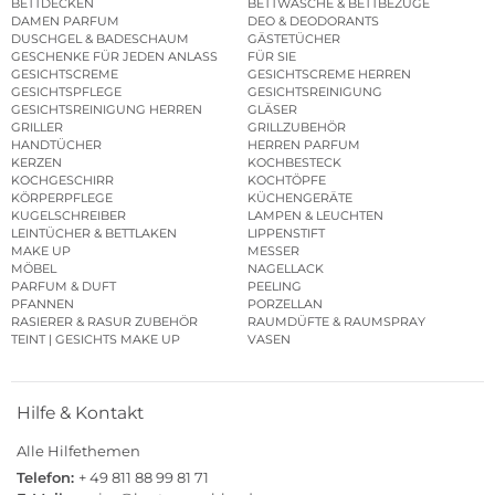
BETTDECKEN
BETTWÄSCHE & BETTBEZÜGE
DAMEN PARFUM
DEO & DEODORANTS
DUSCHGEL & BADESCHAUM
GÄSTETÜCHER
GESCHENKE FÜR JEDEN ANLASS
FÜR SIE
GESICHTSCREME
GESICHTSCREME HERREN
GESICHTSPFLEGE
GESICHTSREINIGUNG
GESICHTSREINIGUNG HERREN
GLÄSER
GRILLER
GRILLZUBEHÖR
HANDTÜCHER
HERREN PARFUM
KERZEN
KOCHBESTECK
KOCHGESCHIRR
KOCHTÖPFE
KÖRPERPFLEGE
KÜCHENGERÄTE
KUGELSCHREIBER
LAMPEN & LEUCHTEN
LEINTÜCHER & BETTLAKEN
LIPPENSTIFT
MAKE UP
MESSER
MÖBEL
NAGELLACK
PARFUM & DUFT
PEELING
PFANNEN
PORZELLAN
RASIERER & RASUR ZUBEHÖR
RAUMDÜFTE & RAUMSPRAY
TEINT | GESICHTS MAKE UP
VASEN
Hilfe & Kontakt
Alle Hilfethemen
Telefon:
+ 49 811 88 99 81 71