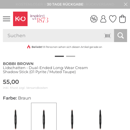
30 TAGE RÜCKGABE
Wasserfest
WEDDING
VIBES
Beliebt!
8 Personen sehen sich diesen Artikel gerade an
BOBBI BROWN
Lidschatten - Dual-Ended Long-Wear Cream
Shadow Stick (01 Pyrite / Muted Taupe)
55,00
inkl. Mwst zzgl.
Versandkosten
Farbe:
Braun