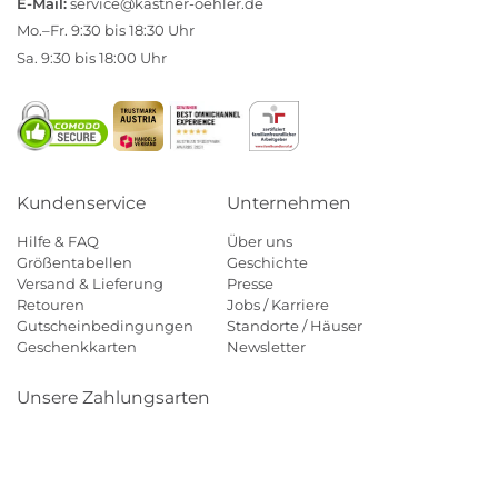
E-Mail:
service@kastner-oehler.de
Mo.–Fr. 9:30 bis 18:30 Uhr
Sa. 9:30 bis 18:00 Uhr
Kundenservice
Unternehmen
Hilfe & FAQ
Über uns
Größentabellen
Geschichte
Versand & Lieferung
Presse
Retouren
Jobs / Karriere
Gutscheinbedingungen
Standorte / Häuser
Geschenkkarten
Newsletter
Unsere Zahlungsarten
Klarna
Mastercard
Visa
Diners
Applepay
Amazon
Payp