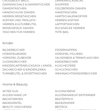
CROSSBODY BAGS
DAMENRUCKSÄCKE
DAMENSCHALS & DAMENTÜCHER
SHOPPER
DAMENTASCHEN
GELDBÖRSEN DAMEN
HANDSCHUHE DAMEN
HANDTASCHEN
HERREN REISETASCHEN
HARTSCHALENKOFFER
KOFFER UND TROLLEYS
HERREN KOFFER
HERREN KULTURBEUTEL
LAPTOPTASCHEN
REISEGEPÄCK DAMEN
RUCKSÄCKE HERREN
TASCHEN FÜR HERREN
TOTE BAG
Kinder
BILDERBÜCHER
FEDERMAPPEN
HÖRSPIELBOXEN
HÖRSPIEL FIGUREN
HÖRSPIEL ZUBEHÖR
JAUSENBOX & TRINKFLASCHEN
JUGENDBÜCHER
KINDERBÜCHER
KINDERGARTENRUCKSACK | KINDERGARTENBEUTEL
KUSCHELTIERE
SACHBÜCHER & KINDERLEXIKA
SCHULTASCHEN
TURNBEUTEL & SPORTTASCHEN
WEIHNACHTSKINDERBÜCHER
Home & Beauty
AFTER SUN
AUGENCREME
AUGEN MAKE UP
AUGENMAKEUP ENTFERNER
BACKFORMEN
BADTEPPICH
BADEMÄNTEL
BADEZIMMER
BEAUTY GESCHENKE
BESTECK