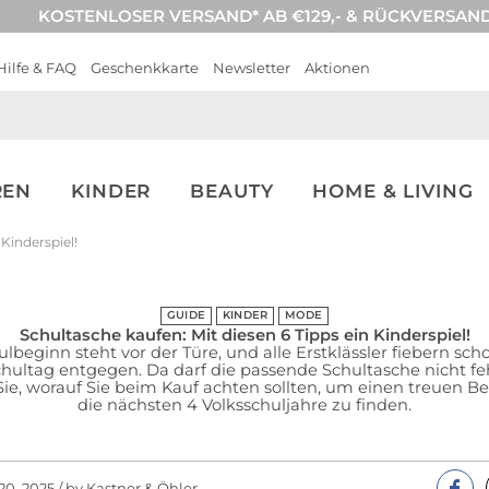
KOSTENLOSER VERSAND* AB €129,- & RÜCKVERSAN
Hilfe & FAQ
Geschenkkarte
Newsletter
Aktionen
REN
KINDER
BEAUTY
HOME & LIVING
 Kinderspiel!
GUIDE
KINDER
MODE
Schultasche kaufen: Mit diesen 6 Tipps ein Kinderspiel!
lbeginn steht vor der Türe, und alle Erstklässler fiebern sc
chultag entgegen. Da darf die passende Schultasche nicht feh
Sie, worauf Sie beim Kauf achten sollten, um einen treuen Beg
die nächsten 4 Volksschuljahre zu finden.
20, 2025 / by Kastner & Öhler