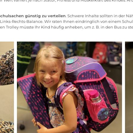
er Wert variiert je nach Statur, Fitness und Muskelkraft des Kindes. 
chulsachen günstig zu verteilen
. Schwere Inhalte sollten in der N
n Links-Rechts-Balance. Wir raten Ihnen eindringlich von einem Schu
en Trolley müsste Ihr Kind häufig anheben, um z. B. in den Bus zu s