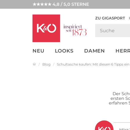
★★★★★ 4,8 / 5,0 STERNE
ZU GIGASPORT
GET THE
NEW IN
WEDDING
LOOK
VIBES
NEU
LOOKS
DAMEN
HER
Blog
Schultasche kaufen: Mit diesen 6 Tipps ein
Der Schu
ersten S
erfahren 
März 