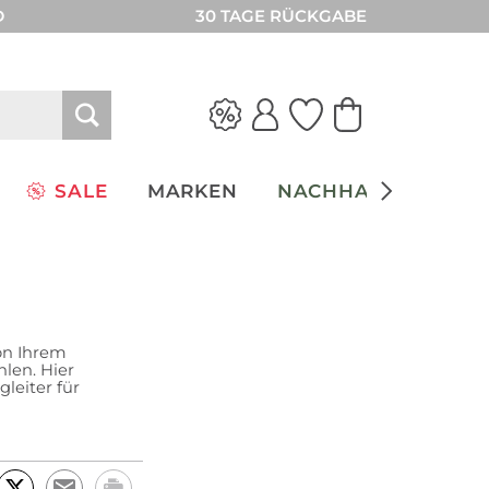
D
30 TAGE RÜCKGABE
SALE
MARKEN
NACHHALTIGKEIT
hon Ihrem
len. Hier
leiter für