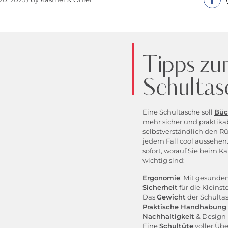
Tipps z
Schultas
Eine Schultasche soll
Büc
mehr sicher und praktikabe
selbstverständlich den R
jedem Fall cool aussehen
sofort, worauf Sie beim K
wichtig sind:
Ergonomie
: Mit gesunde
Sicherheit
für die Kleinst
Das
Gewicht
der Schulta
Praktische Handhabung
Nachhaltigkeit
& Design
Eine
Schultüte
voller Üb