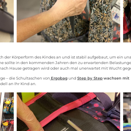
ich der Körperform des Kindes an und ist stabil aufgebaut, um ein 
 sollte in den kommenden Jahren den zu erwartenden Belastungen s
t nach Hause getragen wird oder auch mal unerwartet mit Wucht gegen
rge – die Schultaschen von
Ergobag
und
Step by Step
wachsen mit 
dell an Ihr Kind an.