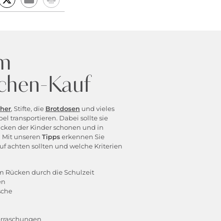
um
chen-Kauf
her
, Stifte, die
Brotdosen
und vieles
l transportieren. Dabei sollte sie
ücken der Kinder schonen und in
. Mit unseren
Tipps
erkennen Sie
auf achten sollten und welche Kriterien
m Rücken durch die Schulzeit
en
sche
erraschungen