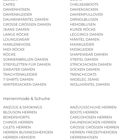
CAPES
CHELSEABOOTS
DAMENHOSEN
DAMENJACKEN
DAMENKLEIDER
DAMENPULLOVER
DAUNENMÄNTEL DAMEN
DIRNDLBLUSEN
GROSSE GRÖSSEN DAMEN
HEMDBLUSEN
JEANS DAMEN
KURZE RÖCKE
LANGE RÖCKE
LEGGINGS DAMEN
LOUNGEWEAR
MÄNTEL DAMEN
MARLENEHOSE
MAXIKLEIDER
MIDI RÖCKE
MIDIKLEIDER
RÖCKE
SHAPEWEAR DAMEN
SONNENBRILLEN DAMEN
STIEFEL DAMEN
STIEFELETTEN FÜR DAMEN
STRICKJACKEN DAMEN
SWEATER DAMEN
SOCKEN DAMEN
TRACHTENKLEIDER
TRENCHCOATS
T-SHIRTS DAMEN
WIDELEG JEANS
WINTERJACKEN DAMEN
WOLLMÄNTEL DAMEN
Herrenmode & Schuhe
ANZÜGE & SMOKINGS
ANZUGSSCHUHE HERREN
BLOUSON HERREN
BOOTS HERREN
BOXERSHORTS
CARGOHOSEN HERREN
CHINOS HERREN
DAUNENJACKEN HERREN
GILETS HERREN
GROSSE GRÖSSEN HERREN
HERREN BUSINESSHEMDEN
HERREN FREIZEITHEMDEN
HERREN HEMDEN
HERRENHOSEN