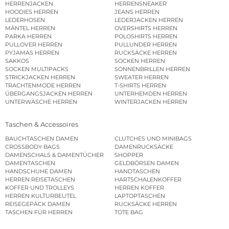
HERRENJACKEN
HERRENSNEAKER
HOODIES HERREN
JEANS HERREN
LEDERHOSEN
LEDERJACKEN HERREN
MÄNTEL HERREN
OVERSHIRTS HERREN
PARKA HERREN
POLOSHIRTS HERREN
PULLOVER HERREN
PULLUNDER HERREN
PYJAMAS HERREN
RUCKSÄCKE HERREN
SAKKOS
SOCKEN HERREN
SOCKEN MULTIPACKS
SONNENBRILLEN HERREN
STRICKJACKEN HERREN
SWEATER HERREN
TRACHTENMODE HERREN
T-SHIRTS HERREN
ÜBERGANGSJACKEN HERREN
UNTERHEMDEN HERREN
UNTERWÄSCHE HERREN
WINTERJACKEN HERREN
Taschen & Accessoires
BAUCHTASCHEN DAMEN
CLUTCHES UND MINIBAGS
CROSSBODY BAGS
DAMENRUCKSÄCKE
DAMENSCHALS & DAMENTÜCHER
SHOPPER
DAMENTASCHEN
GELDBÖRSEN DAMEN
HANDSCHUHE DAMEN
HANDTASCHEN
HERREN REISETASCHEN
HARTSCHALENKOFFER
KOFFER UND TROLLEYS
HERREN KOFFER
HERREN KULTURBEUTEL
LAPTOPTASCHEN
REISEGEPÄCK DAMEN
RUCKSÄCKE HERREN
TASCHEN FÜR HERREN
TOTE BAG