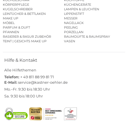
KOCHGESCHIRR
KOCHTÖPFE
KÖRPERPFLEGE
KÜCHENGERÄTE
KUGELSCHREIBER
LAMPEN & LEUCHTEN
LEINTÜCHER & BETTLAKEN
LIPPENSTIFT
MAKE UP
MESSER
MÖBEL
NAGELLACK
PARFUM & DUFT
PEELING
PFANNEN
PORZELLAN
RASIERER & RASUR ZUBEHÖR
RAUMDÜFTE & RAUMSPRAY
TEINT | GESICHTS MAKE UP
VASEN
Hilfe & Kontakt
Alle Hilfethemen
Telefon:
+ 49 811 88 99 81 71
E-Mail:
service@kastner-oehler.de
Mo.–Fr. 9:30 bis 18:30 Uhr
Sa. 9:30 bis 18:00 Uhr