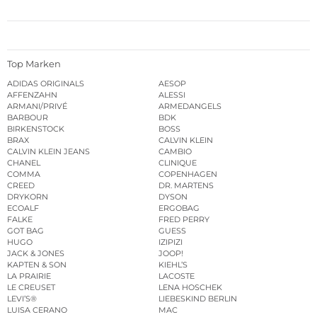
Top Marken
ADIDAS ORIGINALS
AESOP
AFFENZAHN
ALESSI
ARMANI/PRIVÉ
ARMEDANGELS
BARBOUR
BDK
BIRKENSTOCK
BOSS
BRAX
CALVIN KLEIN
CALVIN KLEIN JEANS
CAMBIO
CHANEL
CLINIQUE
COMMA
COPENHAGEN
CREED
DR. MARTENS
DRYKORN
DYSON
ECOALF
ERGOBAG
FALKE
FRED PERRY
GOT BAG
GUESS
HUGO
IZIPIZI
JACK & JONES
JOOP!
KAPTEN & SON
KIEHL’S
LA PRAIRIE
LACOSTE
LE CREUSET
LENA HOSCHEK
LEVI’S®
LIEBESKIND BERLIN
LUISA CERANO
MAC