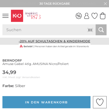
30 TAGE RÜCKGABE
NEW IN
WEDDING
VIBES
-20% AUF SCHULTASCHEN & KINDERMODE
Beliebt!
2 Personen haben den Artikel gerade im Warenkorb
BERNDORF
Amuse Gabel 4tlg. AMUSINA Nicro/Poliert
34,99
inkl. Mwst zzgl.
Versandkosten
Farbe:
Silber
IN DEN WARENKORB