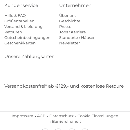
Kundenservice
Unternehmen
Hilfe & FAQ
Über uns
Größentabellen
Geschichte
Versand & Lieferung
Presse
Retouren
Jobs / Karriere
Gutscheinbedingungen
Standorte / Häuser
Geschenkkarten
Newsletter
Unsere Zahlungsarten
Klarna
Mastercard
Visa
Diners
Applepay
Amazon
Payp
Versandkostenfrei* ab €129,- und kostenlose Retoure
DHL
Gebrüder Weiss
Impressum
AGB
Datenschutz
Cookie Einstellungen
Barrierefreiheit