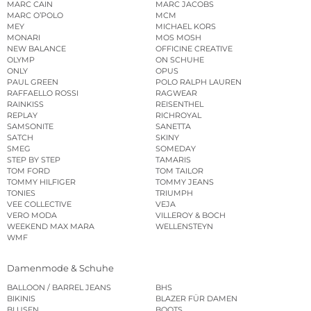
MARC CAIN
MARC JACOBS
MARC O’POLO
MCM
MEY
MICHAEL KORS
MONARI
MOS MOSH
NEW BALANCE
OFFICINE CREATIVE
OLYMP
ON SCHUHE
ONLY
OPUS
PAUL GREEN
POLO RALPH LAUREN
RAFFAELLO ROSSI
RAGWEAR
RAINKISS
REISENTHEL
REPLAY
RICHROYAL
SAMSONITE
SANETTA
SATCH
SKINY
SMEG
SOMEDAY
STEP BY STEP
TAMARIS
TOM FORD
TOM TAILOR
TOMMY HILFIGER
TOMMY JEANS
TONIES
TRIUMPH
VEE COLLECTIVE
VEJA
VERO MODA
VILLEROY & BOCH
WEEKEND MAX MARA
WELLENSTEYN
WMF
Damenmode & Schuhe
BALLOON / BARREL JEANS
BHS
BIKINIS
BLAZER FÜR DAMEN
BLUSEN
BOOTS