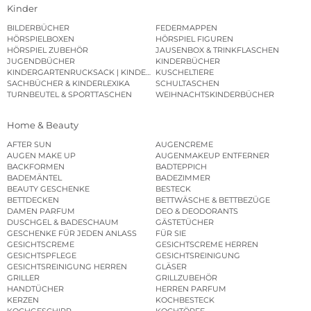
Kinder
BILDERBÜCHER
FEDERMAPPEN
HÖRSPIELBOXEN
HÖRSPIEL FIGUREN
HÖRSPIEL ZUBEHÖR
JAUSENBOX & TRINKFLASCHEN
JUGENDBÜCHER
KINDERBÜCHER
KINDERGARTENRUCKSACK | KINDERGARTENBEUTEL
KUSCHELTIERE
SACHBÜCHER & KINDERLEXIKA
SCHULTASCHEN
TURNBEUTEL & SPORTTASCHEN
WEIHNACHTSKINDERBÜCHER
Home & Beauty
AFTER SUN
AUGENCREME
AUGEN MAKE UP
AUGENMAKEUP ENTFERNER
BACKFORMEN
BADTEPPICH
BADEMÄNTEL
BADEZIMMER
BEAUTY GESCHENKE
BESTECK
BETTDECKEN
BETTWÄSCHE & BETTBEZÜGE
DAMEN PARFUM
DEO & DEODORANTS
DUSCHGEL & BADESCHAUM
GÄSTETÜCHER
GESCHENKE FÜR JEDEN ANLASS
FÜR SIE
GESICHTSCREME
GESICHTSCREME HERREN
GESICHTSPFLEGE
GESICHTSREINIGUNG
GESICHTSREINIGUNG HERREN
GLÄSER
GRILLER
GRILLZUBEHÖR
HANDTÜCHER
HERREN PARFUM
KERZEN
KOCHBESTECK