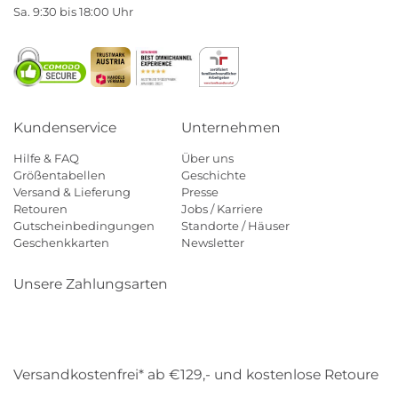
Sa. 9:30 bis 18:00 Uhr
Kundenservice
Unternehmen
Hilfe & FAQ
Über uns
Größentabellen
Geschichte
Versand & Lieferung
Presse
Retouren
Jobs / Karriere
Gutscheinbedingungen
Standorte / Häuser
Geschenkkarten
Newsletter
Unsere Zahlungsarten
Klarna
Mastercard
Visa
Diners
Applepay
Amazon
Payp
Versandkostenfrei* ab €129,- und kostenlose Retoure