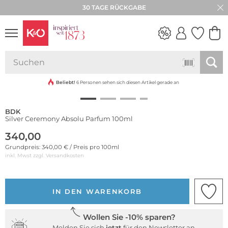
30 TAGE RÜCKGABE
WEDDING
VIBES
Beliebt!
6 Personen sehen sich diesen Artikel gerade an
BDK
Silver Ceremony Absolu Parfum 100ml
340,00
Grundpreis: 340,00 € / Preis pro 100ml
inkl. Mwst zzgl.
Versandkosten
IN DEN WARENKORB
Wollen Sie -10% sparen?
Melden Sie sich
jetzt
für den Newsletter an.