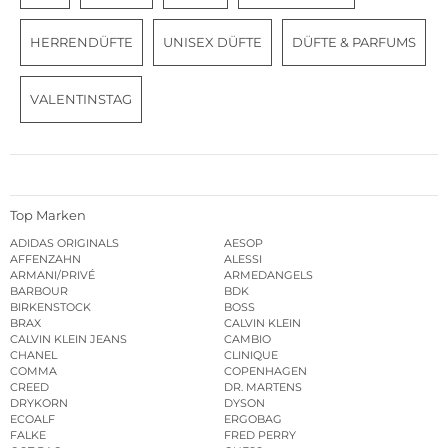
HERRENDÜFTE
UNISEX DÜFTE
DÜFTE & PARFUMS
VALENTINSTAG
Top Marken
ADIDAS ORIGINALS
AESOP
AFFENZAHN
ALESSI
ARMANI/PRIVÉ
ARMEDANGELS
BARBOUR
BDK
BIRKENSTOCK
BOSS
BRAX
CALVIN KLEIN
CALVIN KLEIN JEANS
CAMBIO
CHANEL
CLINIQUE
COMMA
COPENHAGEN
CREED
DR. MARTENS
DRYKORN
DYSON
ECOALF
ERGOBAG
FALKE
FRED PERRY