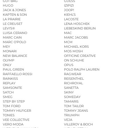
GOT BAG
GUESS
HUGO
IZIPIZI
JACK & JONES
JOOP!
KAPTEN & SON
KIEHL’S
LA PRAIRIE
LACOSTE
LE CREUSET
LENA HOSCHEK
LEVI’S®
LIEBESKIND BERLIN
LUISA CERANO
MAC
MARC CAIN
MARC JACOBS
MARC O’POLO
MCM
MEY
MICHAEL KORS
MONARI
MOS MOSH
NEW BALANCE
OFFICINE CREATIVE
OLYMP
ON SCHUHE
ONLY
OPUS
PAUL GREEN
POLO RALPH LAUREN
RAFFAELLO ROSSI
RAGWEAR
RAINKISS
REISENTHEL
REPLAY
RICHROYAL
SAMSONITE
SANETTA
SATCH
SKINY
SMEG
SOMEDAY
STEP BY STEP
TAMARIS
TOM FORD
TOM TAILOR
TOMMY HILFIGER
TOMMY JEANS
TONIES
TRIUMPH
VEE COLLECTIVE
VEJA
VERO MODA
VILLEROY & BOCH