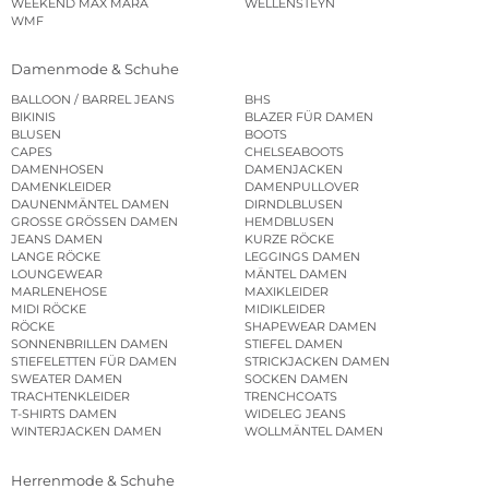
WEEKEND MAX MARA
WELLENSTEYN
WMF
Damenmode & Schuhe
BALLOON / BARREL JEANS
BHS
BIKINIS
BLAZER FÜR DAMEN
BLUSEN
BOOTS
CAPES
CHELSEABOOTS
DAMENHOSEN
DAMENJACKEN
DAMENKLEIDER
DAMENPULLOVER
DAUNENMÄNTEL DAMEN
DIRNDLBLUSEN
GROSSE GRÖSSEN DAMEN
HEMDBLUSEN
JEANS DAMEN
KURZE RÖCKE
LANGE RÖCKE
LEGGINGS DAMEN
LOUNGEWEAR
MÄNTEL DAMEN
MARLENEHOSE
MAXIKLEIDER
MIDI RÖCKE
MIDIKLEIDER
RÖCKE
SHAPEWEAR DAMEN
SONNENBRILLEN DAMEN
STIEFEL DAMEN
STIEFELETTEN FÜR DAMEN
STRICKJACKEN DAMEN
SWEATER DAMEN
SOCKEN DAMEN
TRACHTENKLEIDER
TRENCHCOATS
T-SHIRTS DAMEN
WIDELEG JEANS
WINTERJACKEN DAMEN
WOLLMÄNTEL DAMEN
Herrenmode & Schuhe