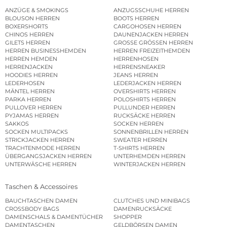
ANZÜGE & SMOKINGS
ANZUGSSCHUHE HERREN
BLOUSON HERREN
BOOTS HERREN
BOXERSHORTS
CARGOHOSEN HERREN
CHINOS HERREN
DAUNENJACKEN HERREN
GILETS HERREN
GROSSE GRÖSSEN HERREN
HERREN BUSINESSHEMDEN
HERREN FREIZEITHEMDEN
HERREN HEMDEN
HERRENHOSEN
HERRENJACKEN
HERRENSNEAKER
HOODIES HERREN
JEANS HERREN
LEDERHOSEN
LEDERJACKEN HERREN
MÄNTEL HERREN
OVERSHIRTS HERREN
PARKA HERREN
POLOSHIRTS HERREN
PULLOVER HERREN
PULLUNDER HERREN
PYJAMAS HERREN
RUCKSÄCKE HERREN
SAKKOS
SOCKEN HERREN
SOCKEN MULTIPACKS
SONNENBRILLEN HERREN
STRICKJACKEN HERREN
SWEATER HERREN
TRACHTENMODE HERREN
T-SHIRTS HERREN
ÜBERGANGSJACKEN HERREN
UNTERHEMDEN HERREN
UNTERWÄSCHE HERREN
WINTERJACKEN HERREN
Taschen & Accessoires
BAUCHTASCHEN DAMEN
CLUTCHES UND MINIBAGS
CROSSBODY BAGS
DAMENRUCKSÄCKE
DAMENSCHALS & DAMENTÜCHER
SHOPPER
DAMENTASCHEN
GELDBÖRSEN DAMEN