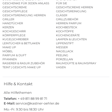
GESCHENKE FÜR JEDEN ANLASS
FÜR SIE
GESICHTSCREME
GESICHTSCREME HERREN
GESICHTSPFLEGE
GESICHTSREINIGUNG
GESICHTSREINIGUNG HERREN
GLÄSER
GRILLER
GRILLZUBEHÖR
HANDTÜCHER
HERREN PARFUM
KERZEN
KOCHBESTECK
KOCHGESCHIRR
KOCHTÖPFE
KÖRPERPFLEGE
KÜCHENGERÄTE
KUGELSCHREIBER
LAMPEN & LEUCHTEN
LEINTÜCHER & BETTLAKEN
LIPPENSTIFT
MAKE UP
MESSER
MÖBEL
NAGELLACK
PARFUM & DUFT
PEELING
PFANNEN
PORZELLAN
RASIERER & RASUR ZUBEHÖR
RAUMDÜFTE & RAUMSPRAY
TEINT | GESICHTS MAKE UP
VASEN
Hilfe & Kontakt
Alle Hilfethemen
Telefon:
+ 49 811 88 99 81 71
E-Mail:
service@kastner-oehler.de
Mo.–Fr. 9:30 bis 18:30 Uhr