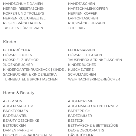
HANDSCHUHE DAMEN
HANDTASCHEN
HERREN REISETASCHEN
HARTSCHALENKOFFER
KOFFER UND TROLLEYS
HERREN KOFFER
HERREN KULTURBEUTEL
LAPTOPTASCHEN
REISEGEPÄCK DAMEN
RUCKSÄCKE HERREN
TASCHEN FÜR HERREN
TOTE BAG
Kinder
BILDERBÜCHER
FEDERMAPPEN
HÖRSPIELBOXEN
HÖRSPIEL FIGUREN
HÖRSPIEL ZUBEHÖR
JAUSENBOX & TRINKFLASCHEN
JUGENDBÜCHER
KINDERBÜCHER
KINDERGARTENRUCKSACK | KINDERGARTENBEUTEL
KUSCHELTIERE
SACHBÜCHER & KINDERLEXIKA
SCHULTASCHEN
TURNBEUTEL & SPORTTASCHEN
WEIHNACHTSKINDERBÜCHER
Home & Beauty
AFTER SUN
AUGENCREME
AUGEN MAKE UP
AUGENMAKEUP ENTFERNER
BACKFORMEN
BADTEPPICH
BADEMÄNTEL
BADEZIMMER
BEAUTY GESCHENKE
BESTECK
BETTDECKEN
BETTWÄSCHE & BETTBEZÜGE
DAMEN PARFUM
DEO & DEODORANTS
DUSCHGEL & BADESCHAUM
GÄSTETÜCHER