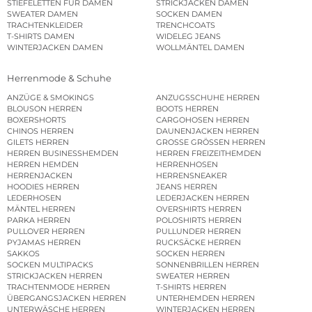
STIEFELETTEN FÜR DAMEN
STRICKJACKEN DAMEN
SWEATER DAMEN
SOCKEN DAMEN
TRACHTENKLEIDER
TRENCHCOATS
T-SHIRTS DAMEN
WIDELEG JEANS
WINTERJACKEN DAMEN
WOLLMÄNTEL DAMEN
Herrenmode & Schuhe
ANZÜGE & SMOKINGS
ANZUGSSCHUHE HERREN
BLOUSON HERREN
BOOTS HERREN
BOXERSHORTS
CARGOHOSEN HERREN
CHINOS HERREN
DAUNENJACKEN HERREN
GILETS HERREN
GROSSE GRÖSSEN HERREN
HERREN BUSINESSHEMDEN
HERREN FREIZEITHEMDEN
HERREN HEMDEN
HERRENHOSEN
HERRENJACKEN
HERRENSNEAKER
HOODIES HERREN
JEANS HERREN
LEDERHOSEN
LEDERJACKEN HERREN
MÄNTEL HERREN
OVERSHIRTS HERREN
PARKA HERREN
POLOSHIRTS HERREN
PULLOVER HERREN
PULLUNDER HERREN
PYJAMAS HERREN
RUCKSÄCKE HERREN
SAKKOS
SOCKEN HERREN
SOCKEN MULTIPACKS
SONNENBRILLEN HERREN
STRICKJACKEN HERREN
SWEATER HERREN
TRACHTENMODE HERREN
T-SHIRTS HERREN
ÜBERGANGSJACKEN HERREN
UNTERHEMDEN HERREN
UNTERWÄSCHE HERREN
WINTERJACKEN HERREN