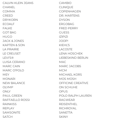
CALVIN KLEIN JEANS
CAMBIO
CHANEL
CLINIQUE
COMMA
COPENHAGEN
CREED
DR. MARTENS
DRYKORN
DYSON
ECOALF
ERGOBAG
FALKE
FRED PERRY
GOT BAG
GUESS
HUGO
IZIPIZI
JACK & JONES
JOOP!
KAPTEN & SON
KIEHL’S
LA PRAIRIE
LACOSTE
LE CREUSET
LENA HOSCHEK
LEVI’S®
LIEBESKIND BERLIN
LUISA CERANO
MAC
MARC CAIN
MARC JACOBS
MARC O’POLO
MCM
MEY
MICHAEL KORS
MONARI
MOS MOSH
NEW BALANCE
OFFICINE CREATIVE
OLYMP
ON SCHUHE
ONLY
OPUS
PAUL GREEN
POLO RALPH LAUREN
RAFFAELLO ROSSI
RAGWEAR
RAINKISS
REISENTHEL
REPLAY
RICHROYAL
SAMSONITE
SANETTA
SATCH
SKINY