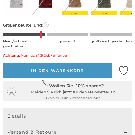
DEAL
DEAL
DE
Größenbeurteilung:
?
klein / schmal
passend
groß / weit geschnitten
geschnitten
Achtung:
Nur noch 1 Stück verfügbar!
IN DEN WARENKORB
Wollen Sie -10% sparen?
Melden Sie sich
jetzt
für den Newsletter an.
Beachten Sie die Gutscheinbedingungen.
Details
Versand & Retoure