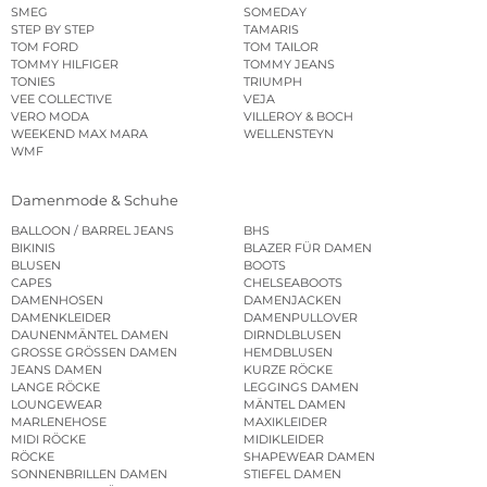
SMEG
SOMEDAY
STEP BY STEP
TAMARIS
TOM FORD
TOM TAILOR
TOMMY HILFIGER
TOMMY JEANS
TONIES
TRIUMPH
VEE COLLECTIVE
VEJA
VERO MODA
VILLEROY & BOCH
WEEKEND MAX MARA
WELLENSTEYN
WMF
Damenmode & Schuhe
BALLOON / BARREL JEANS
BHS
BIKINIS
BLAZER FÜR DAMEN
BLUSEN
BOOTS
CAPES
CHELSEABOOTS
DAMENHOSEN
DAMENJACKEN
DAMENKLEIDER
DAMENPULLOVER
DAUNENMÄNTEL DAMEN
DIRNDLBLUSEN
GROSSE GRÖSSEN DAMEN
HEMDBLUSEN
JEANS DAMEN
KURZE RÖCKE
LANGE RÖCKE
LEGGINGS DAMEN
LOUNGEWEAR
MÄNTEL DAMEN
MARLENEHOSE
MAXIKLEIDER
MIDI RÖCKE
MIDIKLEIDER
RÖCKE
SHAPEWEAR DAMEN
SONNENBRILLEN DAMEN
STIEFEL DAMEN