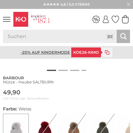
★★★★★ 4,8 / 5,0 STERNE
WEDDING
VIBES
-20% AUF KINDERMODE
KOE26-KIMO
BARBOUR
Mütze - Haube SALTBURN
49,90
inkl. Mwst zzgl.
Versandkosten
Farbe:
Weiss