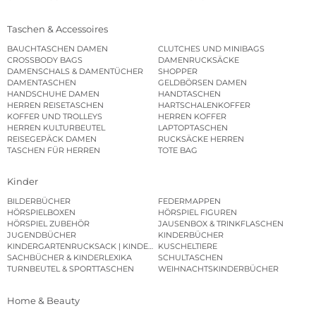
Taschen & Accessoires
BAUCHTASCHEN DAMEN
CLUTCHES UND MINIBAGS
CROSSBODY BAGS
DAMENRUCKSÄCKE
DAMENSCHALS & DAMENTÜCHER
SHOPPER
DAMENTASCHEN
GELDBÖRSEN DAMEN
HANDSCHUHE DAMEN
HANDTASCHEN
HERREN REISETASCHEN
HARTSCHALENKOFFER
KOFFER UND TROLLEYS
HERREN KOFFER
HERREN KULTURBEUTEL
LAPTOPTASCHEN
REISEGEPÄCK DAMEN
RUCKSÄCKE HERREN
TASCHEN FÜR HERREN
TOTE BAG
Kinder
BILDERBÜCHER
FEDERMAPPEN
HÖRSPIELBOXEN
HÖRSPIEL FIGUREN
HÖRSPIEL ZUBEHÖR
JAUSENBOX & TRINKFLASCHEN
JUGENDBÜCHER
KINDERBÜCHER
KINDERGARTENRUCKSACK | KINDERGARTENBEUTEL
KUSCHELTIERE
SACHBÜCHER & KINDERLEXIKA
SCHULTASCHEN
TURNBEUTEL & SPORTTASCHEN
WEIHNACHTSKINDERBÜCHER
Home & Beauty