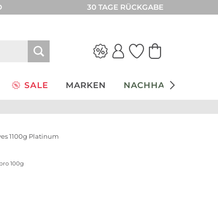
D
30 TAGE RÜCKGABE
SALE
MARKEN
NACHHALTIGKEIT
ves 1100g Platinum
 pro 100g