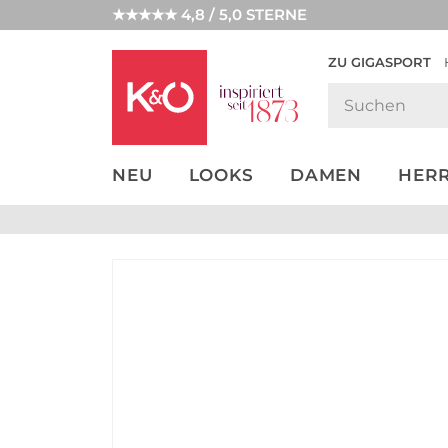
★★★★★ 4,8 / 5,0 STERNE
ZU GIGASPORT
GET THE
NEW IN
WEDDING
LOOK
VIBES
NEU
LOOKS
DAMEN
HER