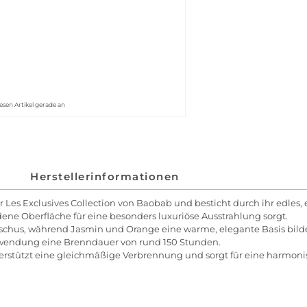
esen Artikel gerade an
Herstellerinformationen
ur
Les Exclusives Collection
von Baobab und besticht durch ihr edles, 
ne Oberfläche für eine besonders luxuriöse Ausstrahlung sorgt.
schus, während Jasmin und Orange eine warme, elegante Basis bilden.
Anwendung eine Brenndauer von rund 150 Stunden.
terstützt eine gleichmäßige Verbrennung und sorgt für eine harm