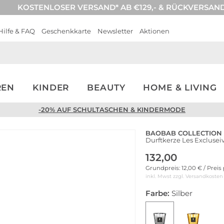
KOSTENLOSER VERSAND* AB €129,- & RÜCKVERSAN
Hilfe & FAQ
Geschenkkarte
Newsletter
Aktionen
REN
KINDER
BEAUTY
HOME & LIVING
-20% AUF SCHULTASCHEN & KINDERMODE
BAOBAB COLLECTION
Durftkerze Les Exclusei
132,00
Grundpreis: 12,00 € / Preis
inkl. Mwst zzgl.
Versandkosten
Farbe:
Silber