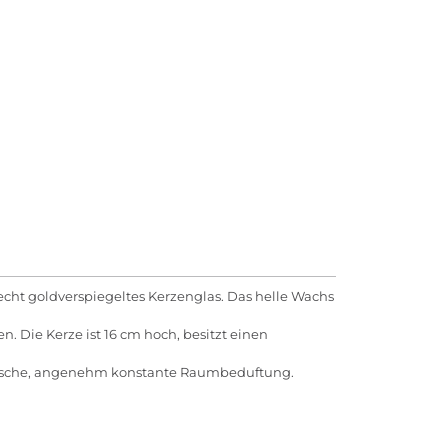
echt goldverspiegeltes Kerzenglas. Das helle Wachs
 Die Kerze ist 16 cm hoch, besitzt einen
onische, angenehm konstante Raumbeduftung.