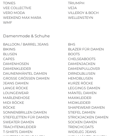
TONIES
TRIUMPH
VEE COLLECTIVE
VEJA
VERO MODA
VILLEROY & BOCH
WEEKEND MAX MARA
WELLENSTEYN
WMF
Damenmode & Schuhe
BALLOON / BARREL JEANS
BHS
BIKINIS
BLAZER FÜR DAMEN
BLUSEN
BOOTS
CAPES
CHELSEABOOTS
DAMENHOSEN
DAMENJACKEN
DAMENKLEIDER
DAMENPULLOVER
DAUNENMÄNTEL DAMEN
DIRNDLBLUSEN
GROSSE GRÖSSEN DAMEN
HEMDBLUSEN
JEANS DAMEN
KURZE RÖCKE
LANGE RÖCKE
LEGGINGS DAMEN
LOUNGEWEAR
MÄNTEL DAMEN
MARLENEHOSE
MAXIKLEIDER
MIDI RÖCKE
MIDIKLEIDER
RÖCKE
SHAPEWEAR DAMEN
SONNENBRILLEN DAMEN
STIEFEL DAMEN
STIEFELETTEN FÜR DAMEN
STRICKJACKEN DAMEN
SWEATER DAMEN
SOCKEN DAMEN
TRACHTENKLEIDER
TRENCHCOATS
T-SHIRTS DAMEN
WIDELEG JEANS