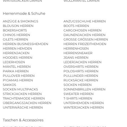
WINTERJACKEN DAMEN
WOLLMÄNTEL DAMEN
Herrenmode & Schuhe
ANZÜGE & SMOKINGS
ANZUGSSCHUHE HERREN
BLOUSON HERREN
BOOTS HERREN
BOXERSHORTS
CARGOHOSEN HERREN
CHINOS HERREN
DAUNENJACKEN HERREN
GILETS HERREN
GROSSE GRÖSSEN HERREN
HERREN BUSINESSHEMDEN
HERREN FREIZEITHEMDEN
HERREN HEMDEN
HERRENHOSEN
HERRENJACKEN
HERRENSNEAKER
HOODIES HERREN
JEANS HERREN
LEDERHOSEN
LEDERJACKEN HERREN
MÄNTEL HERREN
OVERSHIRTS HERREN
PARKA HERREN
POLOSHIRTS HERREN
PULLOVER HERREN
PULLUNDER HERREN
PYJAMAS HERREN
RUCKSÄCKE HERREN
SAKKOS
SOCKEN HERREN
SOCKEN MULTIPACKS
SONNENBRILLEN HERREN
STRICKJACKEN HERREN
SWEATER HERREN
TRACHTENMODE HERREN
T-SHIRTS HERREN
ÜBERGANGSJACKEN HERREN
UNTERHEMDEN HERREN
UNTERWÄSCHE HERREN
WINTERJACKEN HERREN
Taschen & Accessoires