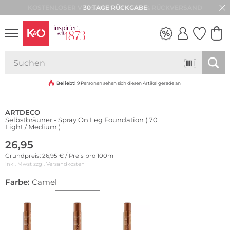
30 TAGE RÜCKGABE
NEW IN
WEDDING
VIBES
Beliebt!
9 Personen sehen sich diesen Artikel gerade an
ARTDECO
Selbstbräuner - Spray On Leg Foundation ( 70
Light / Medium )
26,95
Grundpreis: 26,95 € / Preis pro 100ml
inkl. Mwst zzgl.
Versandkosten
Farbe:
Camel