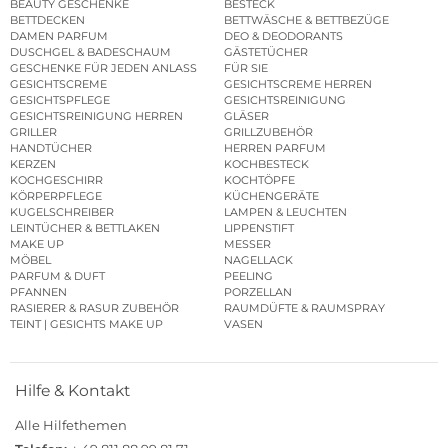
BEAUTY GESCHENKE
BESTECK
BETTDECKEN
BETTWÄSCHE & BETTBEZÜGE
DAMEN PARFUM
DEO & DEODORANTS
DUSCHGEL & BADESCHAUM
GÄSTETÜCHER
GESCHENKE FÜR JEDEN ANLASS
FÜR SIE
GESICHTSCREME
GESICHTSCREME HERREN
GESICHTSPFLEGE
GESICHTSREINIGUNG
GESICHTSREINIGUNG HERREN
GLÄSER
GRILLER
GRILLZUBEHÖR
HANDTÜCHER
HERREN PARFUM
KERZEN
KOCHBESTECK
KOCHGESCHIRR
KOCHTÖPFE
KÖRPERPFLEGE
KÜCHENGERÄTE
KUGELSCHREIBER
LAMPEN & LEUCHTEN
LEINTÜCHER & BETTLAKEN
LIPPENSTIFT
MAKE UP
MESSER
MÖBEL
NAGELLACK
PARFUM & DUFT
PEELING
PFANNEN
PORZELLAN
RASIERER & RASUR ZUBEHÖR
RAUMDÜFTE & RAUMSPRAY
TEINT | GESICHTS MAKE UP
VASEN
Hilfe & Kontakt
Alle Hilfethemen