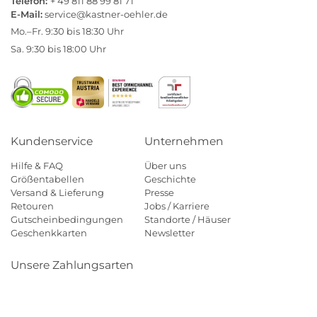
Telefon:
+ 49 811 88 99 81 71
E-Mail:
service@kastner-oehler.de
Mo.–Fr. 9:30 bis 18:30 Uhr
Sa. 9:30 bis 18:00 Uhr
Kundenservice
Unternehmen
Hilfe & FAQ
Über uns
Größentabellen
Geschichte
Versand & Lieferung
Presse
Retouren
Jobs / Karriere
Gutscheinbedingungen
Standorte / Häuser
Geschenkkarten
Newsletter
Unsere Zahlungsarten
Klarna
Mastercard
Visa
Diners
Applepay
Amazon
Payp