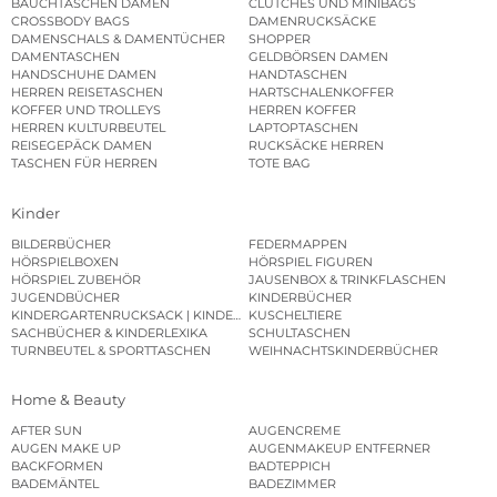
BAUCHTASCHEN DAMEN
CLUTCHES UND MINIBAGS
CROSSBODY BAGS
DAMENRUCKSÄCKE
DAMENSCHALS & DAMENTÜCHER
SHOPPER
DAMENTASCHEN
GELDBÖRSEN DAMEN
HANDSCHUHE DAMEN
HANDTASCHEN
HERREN REISETASCHEN
HARTSCHALENKOFFER
KOFFER UND TROLLEYS
HERREN KOFFER
HERREN KULTURBEUTEL
LAPTOPTASCHEN
REISEGEPÄCK DAMEN
RUCKSÄCKE HERREN
TASCHEN FÜR HERREN
TOTE BAG
Kinder
BILDERBÜCHER
FEDERMAPPEN
HÖRSPIELBOXEN
HÖRSPIEL FIGUREN
HÖRSPIEL ZUBEHÖR
JAUSENBOX & TRINKFLASCHEN
JUGENDBÜCHER
KINDERBÜCHER
KINDERGARTENRUCKSACK | KINDERGARTENBEUTEL
KUSCHELTIERE
SACHBÜCHER & KINDERLEXIKA
SCHULTASCHEN
TURNBEUTEL & SPORTTASCHEN
WEIHNACHTSKINDERBÜCHER
Home & Beauty
AFTER SUN
AUGENCREME
AUGEN MAKE UP
AUGENMAKEUP ENTFERNER
BACKFORMEN
BADTEPPICH
BADEMÄNTEL
BADEZIMMER