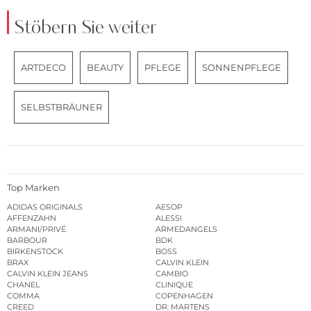
Stöbern Sie weiter
ARTDECO
BEAUTY
PFLEGE
SONNENPFLEGE
SELBSTBRÄUNER
Top Marken
ADIDAS ORIGINALS
AESOP
AFFENZAHN
ALESSI
ARMANI/PRIVÉ
ARMEDANGELS
BARBOUR
BDK
BIRKENSTOCK
BOSS
BRAX
CALVIN KLEIN
CALVIN KLEIN JEANS
CAMBIO
CHANEL
CLINIQUE
COMMA
COPENHAGEN
CREED
DR. MARTENS