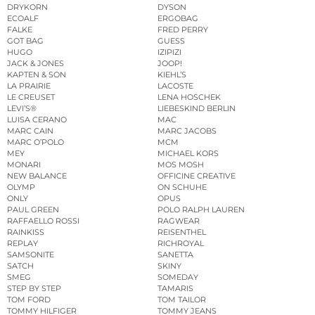
DRYKORN
DYSON
ECOALF
ERGOBAG
FALKE
FRED PERRY
GOT BAG
GUESS
HUGO
IZIPIZI
JACK & JONES
JOOP!
KAPTEN & SON
KIEHL’S
LA PRAIRIE
LACOSTE
LE CREUSET
LENA HOSCHEK
LEVI’S®
LIEBESKIND BERLIN
LUISA CERANO
MAC
MARC CAIN
MARC JACOBS
MARC O’POLO
MCM
MEY
MICHAEL KORS
MONARI
MOS MOSH
NEW BALANCE
OFFICINE CREATIVE
OLYMP
ON SCHUHE
ONLY
OPUS
PAUL GREEN
POLO RALPH LAUREN
RAFFAELLO ROSSI
RAGWEAR
RAINKISS
REISENTHEL
REPLAY
RICHROYAL
SAMSONITE
SANETTA
SATCH
SKINY
SMEG
SOMEDAY
STEP BY STEP
TAMARIS
TOM FORD
TOM TAILOR
TOMMY HILFIGER
TOMMY JEANS