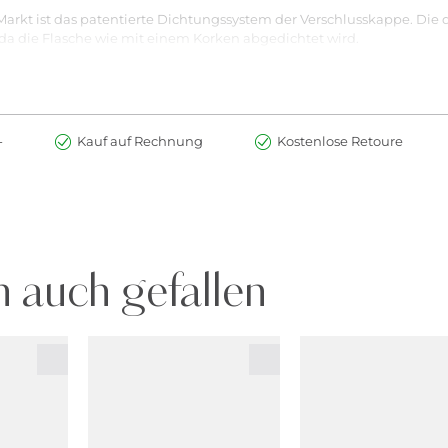
arkt ist das patentierte Dichtungssystem der Verschlusskappe. Die
da die Flasche wie mit einem Korken abgedichtet wird.
eren der Nagellackmenge auf dem Pinsel gibt es eine Einfahrschräge
-
Kauf auf Rechnung
Kostenlose Retoure
nseren Base Coat). Trage anschließend den Nagellack in 1-2 Schichte
 durchtrocknen.
LULOSE, ADIPIC ACID/NEOPENTYL GLYCOL/TRIMELLITIC ANHYDRIDE 
, ACRYLATES COPOLYMER, N-BUTYL ALCOHOL, SILICA, DIACETONE
E, CI 15850 (RED 6 LAKE), CI 19140 (YELLOW 5 LAKE), CI 77491 (I
TANIUM DIOXIDE)
wir neue wissenschaftliche Erkenntnisse zeitnah um. Daraus ergebe
 auch gefallen