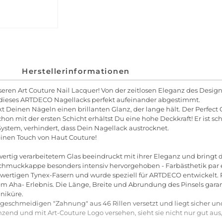
Herstellerinformationen
ren Art Couture Nail Lacquer! Von der zeitlosen Eleganz des Desig
dieses ARTDECO Nagellacks perfekt aufeinander abgestimmt.
 Deinen Nägeln einen brillanten Glanz, der lange hält. Der Perfect 
n mit der ersten Schicht erhältst Du eine hohe Deckkraft! Er ist schne
stem, verhindert, dass Dein Nagellack austrocknet.
inen Touch von Haut Couture!
ertig verarbeitetem Glas beeindruckt mit ihrer Eleganz und bringt
chmuckkappe besonders intensiv hervorgehoben - Farbästhetik par 
chwertigen Tynex-Fasern und wurde speziell für ARTDECO entwickelt. 
m Aha- Erlebnis. Die Länge, Breite und Abrundung des Pinsels garant
aniküre.
 geschmeidigen "Zahnung" aus 46 Rillen versetzt und liegt sicher un
nd und mit Art-Couture Logo versehen, sieht sie nicht nur gut aus, s