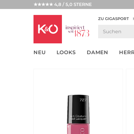
★★★★★ 4,8 / 5,0 STERNE
ZU GIGASPORT
GET THE
NEW IN
WEDDING
LOOK
VIBES
NEU
LOOKS
DAMEN
HER