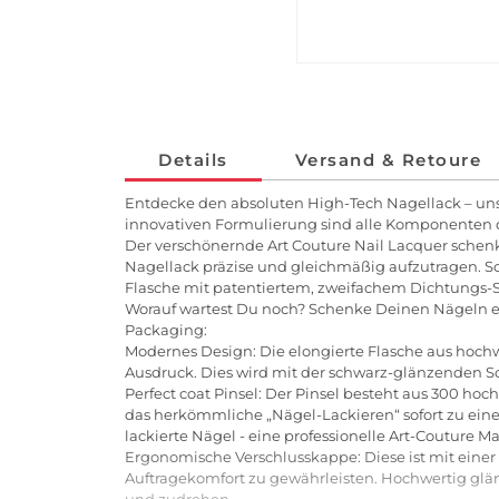
Details
Versand & Retoure
Entdecke den absoluten High-Tech Nagellack – unse
innovativen Formulierung sind alle Komponenten 
Der verschönernde Art Couture Nail Lacquer schenkt
Nagellack präzise und gleichmäßig aufzutragen. Scho
Flasche mit patentiertem, zweifachem Dichtungs-Sy
Worauf wartest Du noch? Schenke Deinen Nägeln e
Packaging:
Modernes Design: Die elongierte Flasche aus hochw
Ausdruck. Dies wird mit der schwarz-glänzenden S
Perfect coat Pinsel: Der Pinsel besteht aus 300 ho
das herkömmliche „Nägel-Lackieren“ sofort zu eine
lackierte Nägel - eine professionelle Art-Couture M
Ergonomische Verschlusskappe: Diese ist mit einer
Auftragekomfort zu gewährleisten. Hochwertig glänze
und zudrehen.