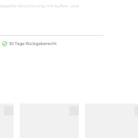
 doppelte Versicherung, mit Außen- und
 an der Mündung der Flasche, die das Abstreifen
30 Tage Rückgaberecht
n auf, je nach gewünschter Farbintensität.
COPOLYMER, ACETYL TRIBUTYL CITRATE,
 ALCOHOL, SORBIC ACID, POLYVINYL BUTYRAL,
RON OXIDES), CI 77499 (IRON OXIDES), CI 77510
n sich mögliche Änderungen in der Deklaration.