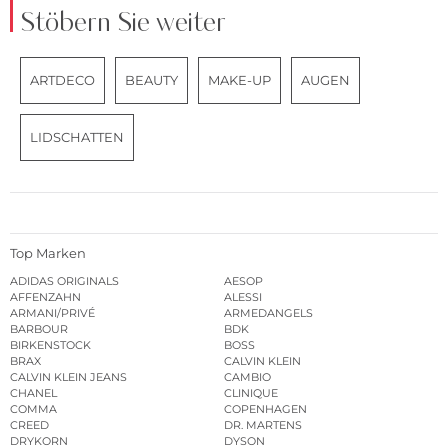
Stöbern Sie weiter
ARTDECO
BEAUTY
MAKE-UP
AUGEN
LIDSCHATTEN
Top Marken
ADIDAS ORIGINALS
AESOP
AFFENZAHN
ALESSI
ARMANI/PRIVÉ
ARMEDANGELS
BARBOUR
BDK
BIRKENSTOCK
BOSS
BRAX
CALVIN KLEIN
CALVIN KLEIN JEANS
CAMBIO
CHANEL
CLINIQUE
COMMA
COPENHAGEN
CREED
DR. MARTENS
DRYKORN
DYSON