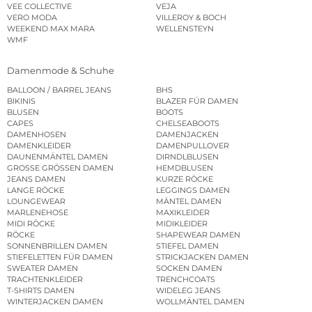
VEE COLLECTIVE
VEJA
VERO MODA
VILLEROY & BOCH
WEEKEND MAX MARA
WELLENSTEYN
WMF
Damenmode & Schuhe
BALLOON / BARREL JEANS
BHS
BIKINIS
BLAZER FÜR DAMEN
BLUSEN
BOOTS
CAPES
CHELSEABOOTS
DAMENHOSEN
DAMENJACKEN
DAMENKLEIDER
DAMENPULLOVER
DAUNENMÄNTEL DAMEN
DIRNDLBLUSEN
GROSSE GRÖSSEN DAMEN
HEMDBLUSEN
JEANS DAMEN
KURZE RÖCKE
LANGE RÖCKE
LEGGINGS DAMEN
LOUNGEWEAR
MÄNTEL DAMEN
MARLENEHOSE
MAXIKLEIDER
MIDI RÖCKE
MIDIKLEIDER
RÖCKE
SHAPEWEAR DAMEN
SONNENBRILLEN DAMEN
STIEFEL DAMEN
STIEFELETTEN FÜR DAMEN
STRICKJACKEN DAMEN
SWEATER DAMEN
SOCKEN DAMEN
TRACHTENKLEIDER
TRENCHCOATS
T-SHIRTS DAMEN
WIDELEG JEANS
WINTERJACKEN DAMEN
WOLLMÄNTEL DAMEN