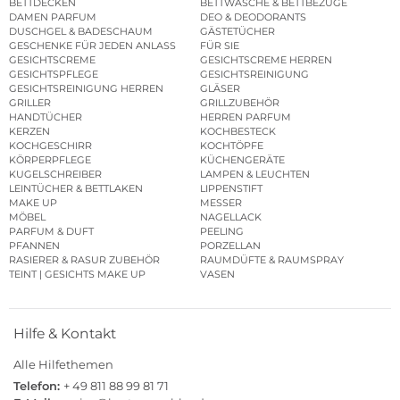
BETTDECKEN
BETTWÄSCHE & BETTBEZÜGE
DAMEN PARFUM
DEO & DEODORANTS
DUSCHGEL & BADESCHAUM
GÄSTETÜCHER
GESCHENKE FÜR JEDEN ANLASS
FÜR SIE
GESICHTSCREME
GESICHTSCREME HERREN
GESICHTSPFLEGE
GESICHTSREINIGUNG
GESICHTSREINIGUNG HERREN
GLÄSER
GRILLER
GRILLZUBEHÖR
HANDTÜCHER
HERREN PARFUM
KERZEN
KOCHBESTECK
KOCHGESCHIRR
KOCHTÖPFE
KÖRPERPFLEGE
KÜCHENGERÄTE
KUGELSCHREIBER
LAMPEN & LEUCHTEN
LEINTÜCHER & BETTLAKEN
LIPPENSTIFT
MAKE UP
MESSER
MÖBEL
NAGELLACK
PARFUM & DUFT
PEELING
PFANNEN
PORZELLAN
RASIERER & RASUR ZUBEHÖR
RAUMDÜFTE & RAUMSPRAY
TEINT | GESICHTS MAKE UP
VASEN
Hilfe & Kontakt
Alle Hilfethemen
Telefon:
+ 49 811 88 99 81 71