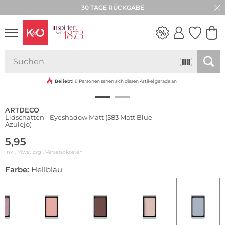
30 TAGE RÜCKGABE
NEW IN
WEDDING
VIBES
Beliebt!
8 Personen sehen sich diesen Artikel gerade an
ARTDECO
Lidschatten - Eyeshadow Matt (583 Matt Blue
Azulejo)
5,95
inkl. Mwst zzgl.
Versandkosten
Farbe:
Hellblau