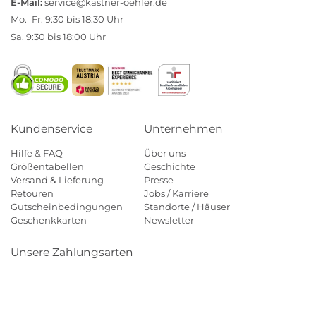
E-Mail:
service@kastner-oehler.de
Mo.–Fr. 9:30 bis 18:30 Uhr
Sa. 9:30 bis 18:00 Uhr
Kundenservice
Unternehmen
Hilfe & FAQ
Über uns
Größentabellen
Geschichte
Versand & Lieferung
Presse
Retouren
Jobs / Karriere
Gutscheinbedingungen
Standorte / Häuser
Geschenkkarten
Newsletter
Unsere Zahlungsarten
Klarna
Mastercard
Visa
Diners
Applepay
Amazon
Payp