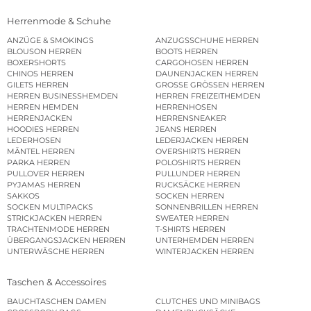
Herrenmode & Schuhe
ANZÜGE & SMOKINGS
ANZUGSSCHUHE HERREN
BLOUSON HERREN
BOOTS HERREN
BOXERSHORTS
CARGOHOSEN HERREN
CHINOS HERREN
DAUNENJACKEN HERREN
GILETS HERREN
GROSSE GRÖSSEN HERREN
HERREN BUSINESSHEMDEN
HERREN FREIZEITHEMDEN
HERREN HEMDEN
HERRENHOSEN
HERRENJACKEN
HERRENSNEAKER
HOODIES HERREN
JEANS HERREN
LEDERHOSEN
LEDERJACKEN HERREN
MÄNTEL HERREN
OVERSHIRTS HERREN
PARKA HERREN
POLOSHIRTS HERREN
PULLOVER HERREN
PULLUNDER HERREN
PYJAMAS HERREN
RUCKSÄCKE HERREN
SAKKOS
SOCKEN HERREN
SOCKEN MULTIPACKS
SONNENBRILLEN HERREN
STRICKJACKEN HERREN
SWEATER HERREN
TRACHTENMODE HERREN
T-SHIRTS HERREN
ÜBERGANGSJACKEN HERREN
UNTERHEMDEN HERREN
UNTERWÄSCHE HERREN
WINTERJACKEN HERREN
Taschen & Accessoires
BAUCHTASCHEN DAMEN
CLUTCHES UND MINIBAGS