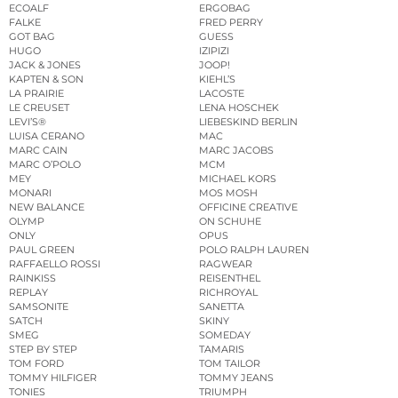
ECOALF
ERGOBAG
FALKE
FRED PERRY
GOT BAG
GUESS
HUGO
IZIPIZI
JACK & JONES
JOOP!
KAPTEN & SON
KIEHL’S
LA PRAIRIE
LACOSTE
LE CREUSET
LENA HOSCHEK
LEVI’S®
LIEBESKIND BERLIN
LUISA CERANO
MAC
MARC CAIN
MARC JACOBS
MARC O’POLO
MCM
MEY
MICHAEL KORS
MONARI
MOS MOSH
NEW BALANCE
OFFICINE CREATIVE
OLYMP
ON SCHUHE
ONLY
OPUS
PAUL GREEN
POLO RALPH LAUREN
RAFFAELLO ROSSI
RAGWEAR
RAINKISS
REISENTHEL
REPLAY
RICHROYAL
SAMSONITE
SANETTA
SATCH
SKINY
SMEG
SOMEDAY
STEP BY STEP
TAMARIS
TOM FORD
TOM TAILOR
TOMMY HILFIGER
TOMMY JEANS
TONIES
TRIUMPH