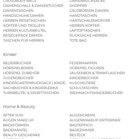
CROSSBODY BAGS
DAMENRUCKSÄCKE
DAMENSCHALS & DAMENTÜCHER
SHOPPER
DAMENTASCHEN
GELDBÖRSEN DAMEN
HANDSCHUHE DAMEN
HANDTASCHEN
HERREN REISETASCHEN
HARTSCHALENKOFFER
KOFFER UND TROLLEYS
HERREN KOFFER
HERREN KULTURBEUTEL
LAPTOPTASCHEN
REISEGEPÄCK DAMEN
RUCKSÄCKE HERREN
TASCHEN FÜR HERREN
TOTE BAG
Kinder
BILDERBÜCHER
FEDERMAPPEN
HÖRSPIELBOXEN
HÖRSPIEL FIGUREN
HÖRSPIEL ZUBEHÖR
JAUSENBOX & TRINKFLASCHEN
JUGENDBÜCHER
KINDERBÜCHER
KINDERGARTENRUCKSACK | KINDERGARTENBEUTEL
KUSCHELTIERE
SACHBÜCHER & KINDERLEXIKA
SCHULTASCHEN
TURNBEUTEL & SPORTTASCHEN
WEIHNACHTSKINDERBÜCHER
Home & Beauty
AFTER SUN
AUGENCREME
AUGEN MAKE UP
AUGENMAKEUP ENTFERNER
BACKFORMEN
BADTEPPICH
BADEMÄNTEL
BADEZIMMER
BEAUTY GESCHENKE
BESTECK