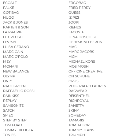
ECOALF
ERGOBAG
FALKE
FRED PERRY
GOT BAG
GUESS
HUGO
IZIPIZI
JACK & JONES
JOOP!
KAPTEN & SON
KIEHL’S
LA PRAIRIE
LACOSTE
LE CREUSET
LENA HOSCHEK
LEVI’S®
LIEBESKIND BERLIN
LUISA CERANO
MAC
MARC CAIN
MARC JACOBS
MARC O’POLO
MCM
MEY
MICHAEL KORS
MONARI
MOS MOSH
NEW BALANCE
OFFICINE CREATIVE
OLYMP
ON SCHUHE
ONLY
OPUS
PAUL GREEN
POLO RALPH LAUREN
RAFFAELLO ROSSI
RAGWEAR
RAINKISS
REISENTHEL
REPLAY
RICHROYAL
SAMSONITE
SANETTA
SATCH
SKINY
SMEG
SOMEDAY
STEP BY STEP
TAMARIS
TOM FORD
TOM TAILOR
TOMMY HILFIGER
TOMMY JEANS
TONIES
TRIUMPH