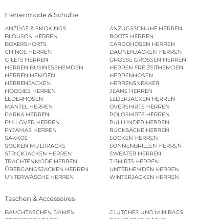
Herrenmode & Schuhe
ANZÜGE & SMOKINGS
ANZUGSSCHUHE HERREN
BLOUSON HERREN
BOOTS HERREN
BOXERSHORTS
CARGOHOSEN HERREN
CHINOS HERREN
DAUNENJACKEN HERREN
GILETS HERREN
GROSSE GRÖSSEN HERREN
HERREN BUSINESSHEMDEN
HERREN FREIZEITHEMDEN
HERREN HEMDEN
HERRENHOSEN
HERRENJACKEN
HERRENSNEAKER
HOODIES HERREN
JEANS HERREN
LEDERHOSEN
LEDERJACKEN HERREN
MÄNTEL HERREN
OVERSHIRTS HERREN
PARKA HERREN
POLOSHIRTS HERREN
PULLOVER HERREN
PULLUNDER HERREN
PYJAMAS HERREN
RUCKSÄCKE HERREN
SAKKOS
SOCKEN HERREN
SOCKEN MULTIPACKS
SONNENBRILLEN HERREN
STRICKJACKEN HERREN
SWEATER HERREN
TRACHTENMODE HERREN
T-SHIRTS HERREN
ÜBERGANGSJACKEN HERREN
UNTERHEMDEN HERREN
UNTERWÄSCHE HERREN
WINTERJACKEN HERREN
Taschen & Accessoires
BAUCHTASCHEN DAMEN
CLUTCHES UND MINIBAGS