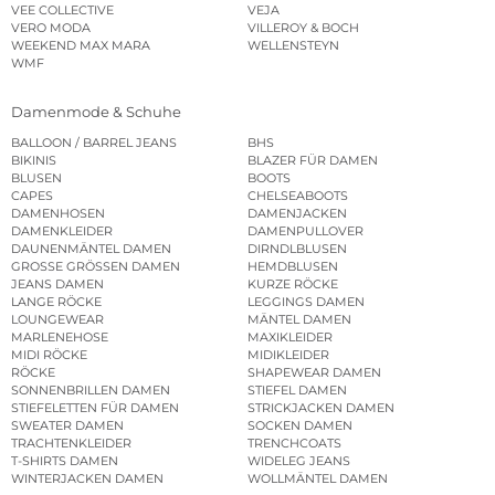
VEE COLLECTIVE
VEJA
VERO MODA
VILLEROY & BOCH
WEEKEND MAX MARA
WELLENSTEYN
WMF
Damenmode & Schuhe
BALLOON / BARREL JEANS
BHS
BIKINIS
BLAZER FÜR DAMEN
BLUSEN
BOOTS
CAPES
CHELSEABOOTS
DAMENHOSEN
DAMENJACKEN
DAMENKLEIDER
DAMENPULLOVER
DAUNENMÄNTEL DAMEN
DIRNDLBLUSEN
GROSSE GRÖSSEN DAMEN
HEMDBLUSEN
JEANS DAMEN
KURZE RÖCKE
LANGE RÖCKE
LEGGINGS DAMEN
LOUNGEWEAR
MÄNTEL DAMEN
MARLENEHOSE
MAXIKLEIDER
MIDI RÖCKE
MIDIKLEIDER
RÖCKE
SHAPEWEAR DAMEN
SONNENBRILLEN DAMEN
STIEFEL DAMEN
STIEFELETTEN FÜR DAMEN
STRICKJACKEN DAMEN
SWEATER DAMEN
SOCKEN DAMEN
TRACHTENKLEIDER
TRENCHCOATS
T-SHIRTS DAMEN
WIDELEG JEANS
WINTERJACKEN DAMEN
WOLLMÄNTEL DAMEN