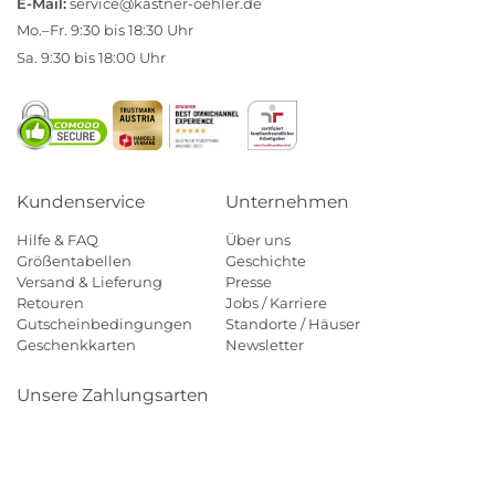
E-Mail:
service@kastner-oehler.de
Mo.–Fr. 9:30 bis 18:30 Uhr
Sa. 9:30 bis 18:00 Uhr
Kundenservice
Unternehmen
Hilfe & FAQ
Über uns
Größentabellen
Geschichte
Versand & Lieferung
Presse
Retouren
Jobs / Karriere
Gutscheinbedingungen
Standorte / Häuser
Geschenkkarten
Newsletter
Unsere Zahlungsarten
Klarna
Mastercard
Visa
Diners
Applepay
Amazon
Payp