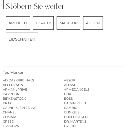
Stöbern Sie weiter
ARTDECO
BEAUTY
MAKE-UP
AUGEN
LIDSCHATTEN
Top Marken
ADIDAS ORIGINALS
AESOP
AFFENZAHN
ALESSI
ARMANI/PRIVÉ
ARMEDANGELS
BARBOUR
BDK
BIRKENSTOCK
BOSS
BRAX
CALVIN KLEIN
CALVIN KLEIN JEANS
CAMBIO
CHANEL
CLINIQUE
COMMA
COPENHAGEN
CREED
DR. MARTENS
DRYKORN
DYSON