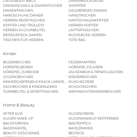
CROSSBODY BAGS
DAMENRUCKSÄCKE
DAMENSCHALS & DAMENTÜCHER
SHOPPER
DAMENTASCHEN
GELDBÖRSEN DAMEN
HANDSCHUHE DAMEN
HANDTASCHEN
HERREN REISETASCHEN
HARTSCHALENKOFFER
KOFFER UND TROLLEYS
HERREN KOFFER
HERREN KULTURBEUTEL
LAPTOPTASCHEN
REISEGEPÄCK DAMEN
RUCKSÄCKE HERREN
TASCHEN FÜR HERREN
TOTE BAG
Kinder
BILDERBÜCHER
FEDERMAPPEN
HÖRSPIELBOXEN
HÖRSPIEL FIGUREN
HÖRSPIEL ZUBEHÖR
JAUSENBOX & TRINKFLASCHEN
JUGENDBÜCHER
KINDERBÜCHER
KINDERGARTENRUCKSACK | KINDERGARTENBEUTEL
KUSCHELTIERE
SACHBÜCHER & KINDERLEXIKA
SCHULTASCHEN
TURNBEUTEL & SPORTTASCHEN
WEIHNACHTSKINDERBÜCHER
Home & Beauty
AFTER SUN
AUGENCREME
AUGEN MAKE UP
AUGENMAKEUP ENTFERNER
BACKFORMEN
BADTEPPICH
BADEMÄNTEL
BADEZIMMER
BEAUTY GESCHENKE
BESTECK