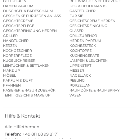
BETTDECKEN
BETTWÄSCHE & BETTBEZÜGE
DAMEN PARFUM
DEO & DEODORANTS
DUSCHGEL & BADESCHAUM
GÄSTETÜCHER
GESCHENKE FÜR JEDEN ANLASS
FÜR SIE
GESICHTSCREME
GESICHTSCREME HERREN
GESICHTSPFLEGE
GESICHTSREINIGUNG
GESICHTSREINIGUNG HERREN
GLÄSER
GRILLER
GRILLZUBEHÖR
HANDTÜCHER
HERREN PARFUM
KERZEN
KOCHBESTECK
KOCHGESCHIRR
KOCHTÖPFE
KÖRPERPFLEGE
KÜCHENGERÄTE
KUGELSCHREIBER
LAMPEN & LEUCHTEN
LEINTÜCHER & BETTLAKEN
LIPPENSTIFT
MAKE UP
MESSER
MÖBEL
NAGELLACK
PARFUM & DUFT
PEELING
PFANNEN
PORZELLAN
RASIERER & RASUR ZUBEHÖR
RAUMDÜFTE & RAUMSPRAY
TEINT | GESICHTS MAKE UP
VASEN
Hilfe & Kontakt
Alle Hilfethemen
Telefon:
+ 49 811 88 99 81 71