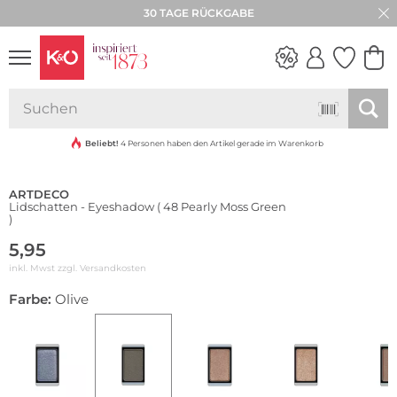
30 TAGE RÜCKGABE
NEW IN
WEDDING
VIBES
Beliebt!
4 Personen haben den Artikel gerade im Warenkorb
ARTDECO
Lidschatten - Eyeshadow ( 48 Pearly Moss Green
)
5,95
inkl. Mwst zzgl.
Versandkosten
Farbe:
Olive