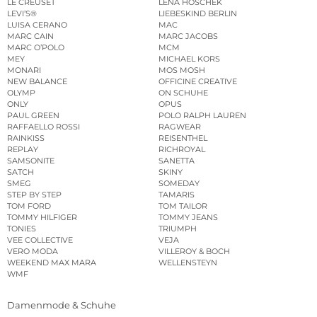
LE CREUSET
LENA HOSCHEK
LEVI’S®
LIEBESKIND BERLIN
LUISA CERANO
MAC
MARC CAIN
MARC JACOBS
MARC O’POLO
MCM
MEY
MICHAEL KORS
MONARI
MOS MOSH
NEW BALANCE
OFFICINE CREATIVE
OLYMP
ON SCHUHE
ONLY
OPUS
PAUL GREEN
POLO RALPH LAUREN
RAFFAELLO ROSSI
RAGWEAR
RAINKISS
REISENTHEL
REPLAY
RICHROYAL
SAMSONITE
SANETTA
SATCH
SKINY
SMEG
SOMEDAY
STEP BY STEP
TAMARIS
TOM FORD
TOM TAILOR
TOMMY HILFIGER
TOMMY JEANS
TONIES
TRIUMPH
VEE COLLECTIVE
VEJA
VERO MODA
VILLEROY & BOCH
WEEKEND MAX MARA
WELLENSTEYN
WMF
Damenmode & Schuhe