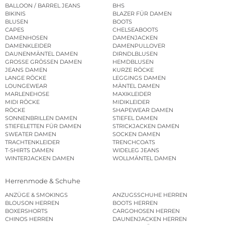
BALLOON / BARREL JEANS
BHS
BIKINIS
BLAZER FÜR DAMEN
BLUSEN
BOOTS
CAPES
CHELSEABOOTS
DAMENHOSEN
DAMENJACKEN
DAMENKLEIDER
DAMENPULLOVER
DAUNENMÄNTEL DAMEN
DIRNDLBLUSEN
GROSSE GRÖSSEN DAMEN
HEMDBLUSEN
JEANS DAMEN
KURZE RÖCKE
LANGE RÖCKE
LEGGINGS DAMEN
LOUNGEWEAR
MÄNTEL DAMEN
MARLENEHOSE
MAXIKLEIDER
MIDI RÖCKE
MIDIKLEIDER
RÖCKE
SHAPEWEAR DAMEN
SONNENBRILLEN DAMEN
STIEFEL DAMEN
STIEFELETTEN FÜR DAMEN
STRICKJACKEN DAMEN
SWEATER DAMEN
SOCKEN DAMEN
TRACHTENKLEIDER
TRENCHCOATS
T-SHIRTS DAMEN
WIDELEG JEANS
WINTERJACKEN DAMEN
WOLLMÄNTEL DAMEN
Herrenmode & Schuhe
ANZÜGE & SMOKINGS
ANZUGSSCHUHE HERREN
BLOUSON HERREN
BOOTS HERREN
BOXERSHORTS
CARGOHOSEN HERREN
CHINOS HERREN
DAUNENJACKEN HERREN