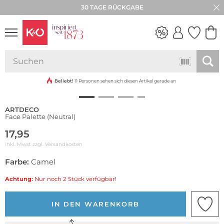
★★★★★ 4,8 / 5,0 STERNE
30 TAGE RÜCKGABE
NEW IN
WEDDING
VIBES
Beliebt!
11 Personen sehen sich diesen Artikel gerade an
ARTDECO
Face Palette (Neutral)
17,95
inkl. Mwst zzgl.
Versandkosten
Farbe:
Camel
Achtung:
Nur noch 2 Stück verfügbar!
IN DEN WARENKORB