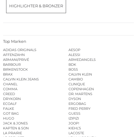
HIGHLIGHTER & BRONZER
Top Marken
ADIDAS ORIGINALS
AESOP
AFFENZAHN
ALESSI
ARMANI/PRIVÉ
ARMEDANGELS
BARBOUR
BDK
BIRKENSTOCK
BOSS
BRAX
CALVIN KLEIN
CALVIN KLEIN JEANS
CAMBIO
CHANEL
CLINIQUE
COMMA
COPENHAGEN
CREED
DR. MARTENS
DRYKORN
DYSON
ECOALF
ERGOBAG
FALKE
FRED PERRY
GOT BAG
GUESS
HUGO
IZIPIZI
JACK & JONES
JOOP!
KAPTEN & SON
KIEHL’S
LA PRAIRIE
LACOSTE