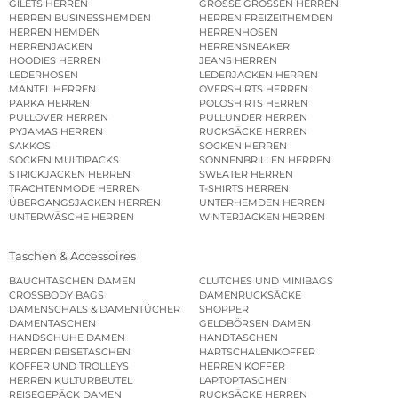
GILETS HERREN
GROSSE GRÖSSEN HERREN
HERREN BUSINESSHEMDEN
HERREN FREIZEITHEMDEN
HERREN HEMDEN
HERRENHOSEN
HERRENJACKEN
HERRENSNEAKER
HOODIES HERREN
JEANS HERREN
LEDERHOSEN
LEDERJACKEN HERREN
MÄNTEL HERREN
OVERSHIRTS HERREN
PARKA HERREN
POLOSHIRTS HERREN
PULLOVER HERREN
PULLUNDER HERREN
PYJAMAS HERREN
RUCKSÄCKE HERREN
SAKKOS
SOCKEN HERREN
SOCKEN MULTIPACKS
SONNENBRILLEN HERREN
STRICKJACKEN HERREN
SWEATER HERREN
TRACHTENMODE HERREN
T-SHIRTS HERREN
ÜBERGANGSJACKEN HERREN
UNTERHEMDEN HERREN
UNTERWÄSCHE HERREN
WINTERJACKEN HERREN
Taschen & Accessoires
BAUCHTASCHEN DAMEN
CLUTCHES UND MINIBAGS
CROSSBODY BAGS
DAMENRUCKSÄCKE
DAMENSCHALS & DAMENTÜCHER
SHOPPER
DAMENTASCHEN
GELDBÖRSEN DAMEN
HANDSCHUHE DAMEN
HANDTASCHEN
HERREN REISETASCHEN
HARTSCHALENKOFFER
KOFFER UND TROLLEYS
HERREN KOFFER
HERREN KULTURBEUTEL
LAPTOPTASCHEN
REISEGEPÄCK DAMEN
RUCKSÄCKE HERREN