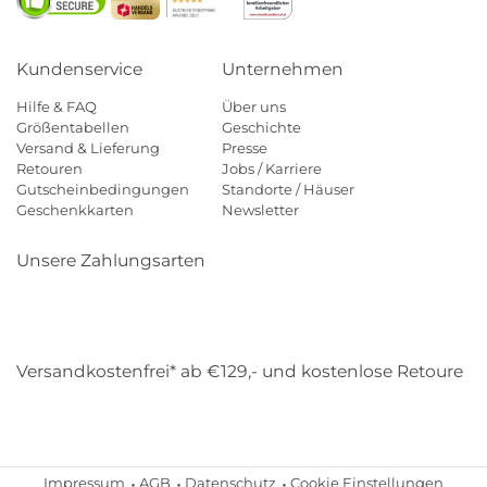
Kundenservice
Unternehmen
Hilfe & FAQ
Über uns
Größentabellen
Geschichte
Versand & Lieferung
Presse
Retouren
Jobs / Karriere
Gutscheinbedingungen
Standorte / Häuser
Geschenkkarten
Newsletter
Unsere Zahlungsarten
Klarna
Mastercard
Visa
Diners
Applepay
Amazon
Payp
Versandkostenfrei* ab €129,- und kostenlose Retoure
DHL
Gebrüder Weiss
Impressum
AGB
Datenschutz
Cookie Einstellungen