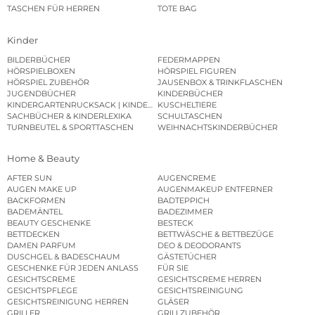
TASCHEN FÜR HERREN
TOTE BAG
Kinder
BILDERBÜCHER
FEDERMAPPEN
HÖRSPIELBOXEN
HÖRSPIEL FIGUREN
HÖRSPIEL ZUBEHÖR
JAUSENBOX & TRINKFLASCHEN
JUGENDBÜCHER
KINDERBÜCHER
KINDERGARTENRUCKSACK | KINDERGARTENBEUTEL
KUSCHELTIERE
SACHBÜCHER & KINDERLEXIKA
SCHULTASCHEN
TURNBEUTEL & SPORTTASCHEN
WEIHNACHTSKINDERBÜCHER
Home & Beauty
AFTER SUN
AUGENCREME
AUGEN MAKE UP
AUGENMAKEUP ENTFERNER
BACKFORMEN
BADTEPPICH
BADEMÄNTEL
BADEZIMMER
BEAUTY GESCHENKE
BESTECK
BETTDECKEN
BETTWÄSCHE & BETTBEZÜGE
DAMEN PARFUM
DEO & DEODORANTS
DUSCHGEL & BADESCHAUM
GÄSTETÜCHER
GESCHENKE FÜR JEDEN ANLASS
FÜR SIE
GESICHTSCREME
GESICHTSCREME HERREN
GESICHTSPFLEGE
GESICHTSREINIGUNG
GESICHTSREINIGUNG HERREN
GLÄSER
GRILLER
GRILLZUBEHÖR