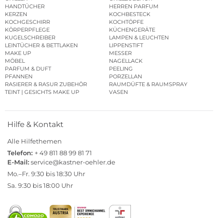
HANDTÜCHER
HERREN PARFUM
KERZEN
KOCHBESTECK
KOCHGESCHIRR
KOCHTÖPFE
KÖRPERPFLEGE
KÜCHENGERÄTE
KUGELSCHREIBER
LAMPEN & LEUCHTEN
LEINTÜCHER & BETTLAKEN
LIPPENSTIFT
MAKE UP
MESSER
MÖBEL
NAGELLACK
PARFUM & DUFT
PEELING
PFANNEN
PORZELLAN
RASIERER & RASUR ZUBEHÖR
RAUMDÜFTE & RAUMSPRAY
TEINT | GESICHTS MAKE UP
VASEN
Hilfe & Kontakt
Alle Hilfethemen
Telefon:
+ 49 811 88 99 81 71
E-Mail:
service@kastner-oehler.de
Mo.–Fr. 9:30 bis 18:30 Uhr
Sa. 9:30 bis 18:00 Uhr