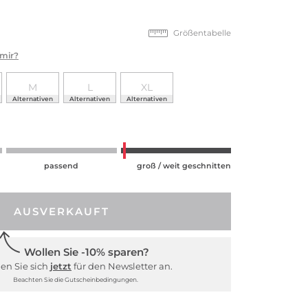
Größentabelle
 mir?
M
L
XL
Alternativen
Alternativen
Alternativen
passend
groß / weit geschnitten
AUSVERKAUFT
Wollen Sie -10% sparen?
en Sie sich
jetzt
für den Newsletter an.
Beachten Sie die Gutscheinbedingungen.