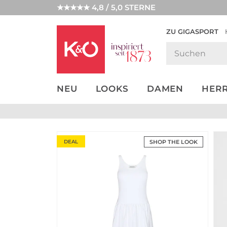
★★★★★ 4,8 / 5,0 STERNE
ZU GIGASPORT
GET THE
NEW IN
WEDDING
LOOK
VIBES
NEU
LOOKS
DAMEN
HER
DEAL
SHOP THE LOOK