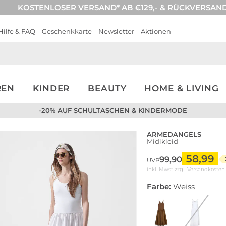
KOSTENLOSER VERSAND* AB €129,- & RÜCKVERSAN
Hilfe & FAQ
Geschenkkarte
Newsletter
Aktionen
REN
KINDER
BEAUTY
HOME & LIVING
-20% AUF SCHULTASCHEN & KINDERMODE
ARMEDANGELS
Midikleid
58,99
99,90
UVP
inkl. Mwst zzgl.
Versandkosten
Farbe:
Weiss