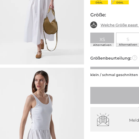
DEAL
DEAL
Größe:
Welche Größe passt
XS
S
Alternativen
Alternativen
Größenbeurteilung:
?
klein / schmal geschnitten
Meld