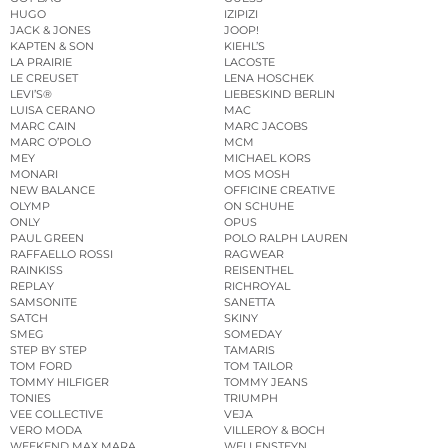
HUGO
IZIPIZI
JACK & JONES
JOOP!
KAPTEN & SON
KIEHL’S
LA PRAIRIE
LACOSTE
LE CREUSET
LENA HOSCHEK
LEVI’S®
LIEBESKIND BERLIN
LUISA CERANO
MAC
MARC CAIN
MARC JACOBS
MARC O’POLO
MCM
MEY
MICHAEL KORS
MONARI
MOS MOSH
NEW BALANCE
OFFICINE CREATIVE
OLYMP
ON SCHUHE
ONLY
OPUS
PAUL GREEN
POLO RALPH LAUREN
RAFFAELLO ROSSI
RAGWEAR
RAINKISS
REISENTHEL
REPLAY
RICHROYAL
SAMSONITE
SANETTA
SATCH
SKINY
SMEG
SOMEDAY
STEP BY STEP
TAMARIS
TOM FORD
TOM TAILOR
TOMMY HILFIGER
TOMMY JEANS
TONIES
TRIUMPH
VEE COLLECTIVE
VEJA
VERO MODA
VILLEROY & BOCH
WEEKEND MAX MARA
WELLENSTEYN