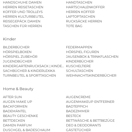
HANDSCHUHE DAMEN
HANDTASCHEN
HERREN REISETASCHEN
HARTSCHALENKOFFER
KOFFER UND TROLLEYS
HERREN KOFFER
HERREN KULTURBEUTEL
LAPTOPTASCHEN
REISEGEPÄCK DAMEN
RUCKSÄCKE HERREN
TASCHEN FÜR HERREN
TOTE BAG
Kinder
BILDERBÜCHER
FEDERMAPPEN
HÖRSPIELBOXEN
HÖRSPIEL FIGUREN
HÖRSPIEL ZUBEHÖR
JAUSENBOX & TRINKFLASCHEN
JUGENDBÜCHER
KINDERBÜCHER
KINDERGARTENRUCKSACK | KINDERGARTENBEUTEL
KUSCHELTIERE
SACHBÜCHER & KINDERLEXIKA
SCHULTASCHEN
TURNBEUTEL & SPORTTASCHEN
WEIHNACHTSKINDERBÜCHER
Home & Beauty
AFTER SUN
AUGENCREME
AUGEN MAKE UP
AUGENMAKEUP ENTFERNER
BACKFORMEN
BADTEPPICH
BADEMÄNTEL
BADEZIMMER
BEAUTY GESCHENKE
BESTECK
BETTDECKEN
BETTWÄSCHE & BETTBEZÜGE
DAMEN PARFUM
DEO & DEODORANTS
DUSCHGEL & BADESCHAUM
GÄSTETÜCHER