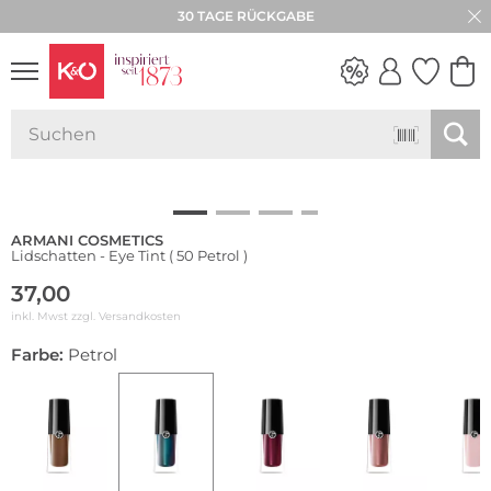
30 TAGE RÜCKGABE
NEW IN
WEDDING
VIBES
ARMANI COSMETICS
Lidschatten - Eye Tint ( 50 Petrol )
37,00
inkl. Mwst zzgl.
Versandkosten
Farbe:
Petrol