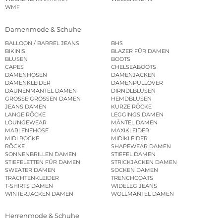
WMF
Damenmode & Schuhe
BALLOON / BARREL JEANS
BHS
BIKINIS
BLAZER FÜR DAMEN
BLUSEN
BOOTS
CAPES
CHELSEABOOTS
DAMENHOSEN
DAMENJACKEN
DAMENKLEIDER
DAMENPULLOVER
DAUNENMÄNTEL DAMEN
DIRNDLBLUSEN
GROSSE GRÖSSEN DAMEN
HEMDBLUSEN
JEANS DAMEN
KURZE RÖCKE
LANGE RÖCKE
LEGGINGS DAMEN
LOUNGEWEAR
MÄNTEL DAMEN
MARLENEHOSE
MAXIKLEIDER
MIDI RÖCKE
MIDIKLEIDER
RÖCKE
SHAPEWEAR DAMEN
SONNENBRILLEN DAMEN
STIEFEL DAMEN
STIEFELETTEN FÜR DAMEN
STRICKJACKEN DAMEN
SWEATER DAMEN
SOCKEN DAMEN
TRACHTENKLEIDER
TRENCHCOATS
T-SHIRTS DAMEN
WIDELEG JEANS
WINTERJACKEN DAMEN
WOLLMÄNTEL DAMEN
Herrenmode & Schuhe