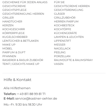
GESCHENKE FÜR JEDEN ANLASS
FÜR SIE
GESICHTSCREME
GESICHTSCREME HERREN
GESICHTSPFLEGE
GESICHTSREINIGUNG
GESICHTSREINIGUNG HERREN
GLÄSER
GRILLER
GRILLZUBEHÖR
HANDTÜCHER
HERREN PARFUM
KERZEN
KOCHBESTECK
KOCHGESCHIRR
KOCHTÖPFE
KÖRPERPFLEGE
KÜCHENGERÄTE
KUGELSCHREIBER
LAMPEN & LEUCHTEN
LEINTÜCHER & BETTLAKEN
LIPPENSTIFT
MAKE UP
MESSER
MÖBEL
NAGELLACK
PARFUM & DUFT
PEELING
PFANNEN
PORZELLAN
RASIERER & RASUR ZUBEHÖR
RAUMDÜFTE & RAUMSPRAY
TEINT | GESICHTS MAKE UP
VASEN
Hilfe & Kontakt
Alle Hilfethemen
Telefon:
+ 49 811 88 99 81 71
E-Mail:
service@kastner-oehler.de
Mo.–Fr. 9:30 bis 18:30 Uhr