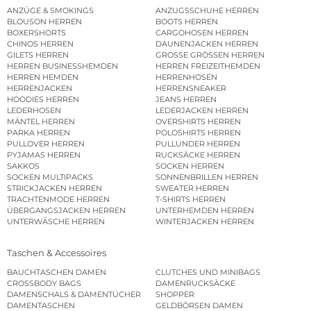
ANZÜGE & SMOKINGS
ANZUGSSCHUHE HERREN
BLOUSON HERREN
BOOTS HERREN
BOXERSHORTS
CARGOHOSEN HERREN
CHINOS HERREN
DAUNENJACKEN HERREN
GILETS HERREN
GROSSE GRÖSSEN HERREN
HERREN BUSINESSHEMDEN
HERREN FREIZEITHEMDEN
HERREN HEMDEN
HERRENHOSEN
HERRENJACKEN
HERRENSNEAKER
HOODIES HERREN
JEANS HERREN
LEDERHOSEN
LEDERJACKEN HERREN
MÄNTEL HERREN
OVERSHIRTS HERREN
PARKA HERREN
POLOSHIRTS HERREN
PULLOVER HERREN
PULLUNDER HERREN
PYJAMAS HERREN
RUCKSÄCKE HERREN
SAKKOS
SOCKEN HERREN
SOCKEN MULTIPACKS
SONNENBRILLEN HERREN
STRICKJACKEN HERREN
SWEATER HERREN
TRACHTENMODE HERREN
T-SHIRTS HERREN
ÜBERGANGSJACKEN HERREN
UNTERHEMDEN HERREN
UNTERWÄSCHE HERREN
WINTERJACKEN HERREN
Taschen & Accessoires
BAUCHTASCHEN DAMEN
CLUTCHES UND MINIBAGS
CROSSBODY BAGS
DAMENRUCKSÄCKE
DAMENSCHALS & DAMENTÜCHER
SHOPPER
DAMENTASCHEN
GELDBÖRSEN DAMEN