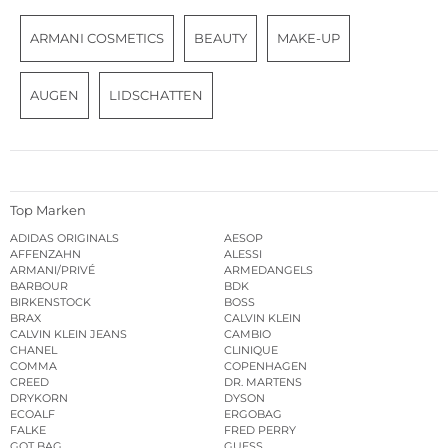
ARMANI COSMETICS
BEAUTY
MAKE-UP
AUGEN
LIDSCHATTEN
Top Marken
ADIDAS ORIGINALS
AESOP
AFFENZAHN
ALESSI
ARMANI/PRIVÉ
ARMEDANGELS
BARBOUR
BDK
BIRKENSTOCK
BOSS
BRAX
CALVIN KLEIN
CALVIN KLEIN JEANS
CAMBIO
CHANEL
CLINIQUE
COMMA
COPENHAGEN
CREED
DR. MARTENS
DRYKORN
DYSON
ECOALF
ERGOBAG
FALKE
FRED PERRY
GOT BAG
GUESS