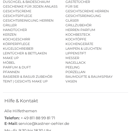
DUSCHGEL & BADESCHAUM
GÄSTETÜCHER
GESCHENKE FÜR JEDEN ANLASS
FÜR SIE
GESICHTSCREME
GESICHTSCREME HERREN
GESICHTSPFLEGE
GESICHTSREINIGUNG
GESICHTSREINIGUNG HERREN
GLÄSER
GRILLER
GRILLZUBEHÖR
HANDTÜCHER
HERREN PARFUM
KERZEN
KOCHBESTECK
KOCHGESCHIRR
KOCHTÖPFE
KÖRPERPFLEGE
KÜCHENGERÄTE
KUGELSCHREIBER
LAMPEN & LEUCHTEN
LEINTÜCHER & BETTLAKEN
LIPPENSTIFT
MAKE UP
MESSER
MÖBEL
NAGELLACK
PARFUM & DUFT
PEELING
PFANNEN
PORZELLAN
RASIERER & RASUR ZUBEHÖR
RAUMDÜFTE & RAUMSPRAY
TEINT | GESICHTS MAKE UP
VASEN
Hilfe & Kontakt
Alle Hilfethemen
Telefon:
+ 49 811 88 99 81 71
E-Mail:
service@kastner-oehler.de
Mo.–Fr. 9:30 bis 18:30 Uhr