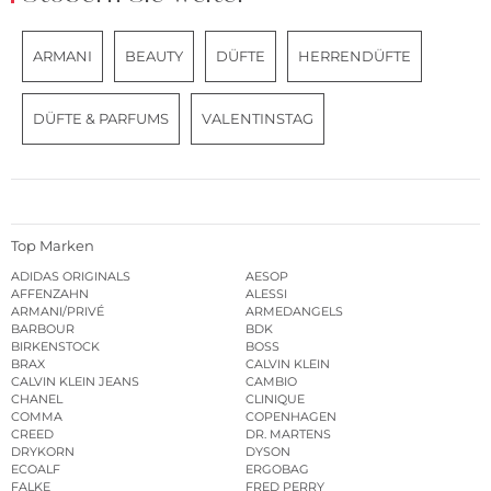
ARMANI
BEAUTY
DÜFTE
HERRENDÜFTE
DÜFTE & PARFUMS
VALENTINSTAG
Top Marken
ADIDAS ORIGINALS
AESOP
AFFENZAHN
ALESSI
ARMANI/PRIVÉ
ARMEDANGELS
BARBOUR
BDK
BIRKENSTOCK
BOSS
BRAX
CALVIN KLEIN
CALVIN KLEIN JEANS
CAMBIO
CHANEL
CLINIQUE
COMMA
COPENHAGEN
CREED
DR. MARTENS
DRYKORN
DYSON
ECOALF
ERGOBAG
FALKE
FRED PERRY