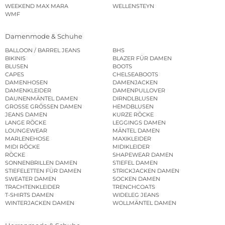
WEEKEND MAX MARA
WELLENSTEYN
WMF
Damenmode & Schuhe
BALLOON / BARREL JEANS
BHS
BIKINIS
BLAZER FÜR DAMEN
BLUSEN
BOOTS
CAPES
CHELSEABOOTS
DAMENHOSEN
DAMENJACKEN
DAMENKLEIDER
DAMENPULLOVER
DAUNENMÄNTEL DAMEN
DIRNDLBLUSEN
GROSSE GRÖSSEN DAMEN
HEMDBLUSEN
JEANS DAMEN
KURZE RÖCKE
LANGE RÖCKE
LEGGINGS DAMEN
LOUNGEWEAR
MÄNTEL DAMEN
MARLENEHOSE
MAXIKLEIDER
MIDI RÖCKE
MIDIKLEIDER
RÖCKE
SHAPEWEAR DAMEN
SONNENBRILLEN DAMEN
STIEFEL DAMEN
STIEFELETTEN FÜR DAMEN
STRICKJACKEN DAMEN
SWEATER DAMEN
SOCKEN DAMEN
TRACHTENKLEIDER
TRENCHCOATS
T-SHIRTS DAMEN
WIDELEG JEANS
WINTERJACKEN DAMEN
WOLLMÄNTEL DAMEN