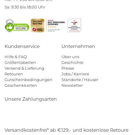
Sa. 9:30 bis 18:00 Uhr
Kundenservice
Unternehmen
Hilfe & FAQ
Über uns
Größentabellen
Geschichte
Versand & Lieferung
Presse
Retouren
Jobs / Karriere
Gutscheinbedingungen
Standorte / Häuser
Geschenkkarten
Newsletter
Unsere Zahlungsarten
Klarna
Mastercard
Visa
Diners
Applepay
Amazon
Payp
Versandkostenfrei* ab €129,- und kostenlose Retoure