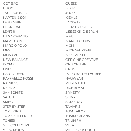
GOT BAG
GUESS
HUGO
IZIPIZI
JACK & JONES
JOOP!
KAPTEN & SON
KIEHL’S
LA PRAIRIE
LACOSTE
LE CREUSET
LENA HOSCHEK
LEVI’S®
LIEBESKIND BERLIN
LUISA CERANO
MAC
MARC CAIN
MARC JACOBS
MARC O’POLO
MCM
MEY
MICHAEL KORS
MONARI
MOS MOSH
NEW BALANCE
OFFICINE CREATIVE
OLYMP
ON SCHUHE
ONLY
OPUS
PAUL GREEN
POLO RALPH LAUREN
RAFFAELLO ROSSI
RAGWEAR
RAINKISS
REISENTHEL
REPLAY
RICHROYAL
SAMSONITE
SANETTA
SATCH
SKINY
SMEG
SOMEDAY
STEP BY STEP
TAMARIS
TOM FORD
TOM TAILOR
TOMMY HILFIGER
TOMMY JEANS
TONIES
TRIUMPH
VEE COLLECTIVE
VEJA
VERO MODA
VILLEROY & BOCH