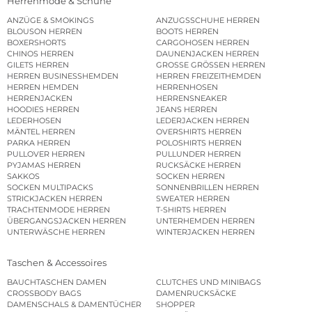
Herrenmode & Schuhe
ANZÜGE & SMOKINGS
ANZUGSSCHUHE HERREN
BLOUSON HERREN
BOOTS HERREN
BOXERSHORTS
CARGOHOSEN HERREN
CHINOS HERREN
DAUNENJACKEN HERREN
GILETS HERREN
GROSSE GRÖSSEN HERREN
HERREN BUSINESSHEMDEN
HERREN FREIZEITHEMDEN
HERREN HEMDEN
HERRENHOSEN
HERRENJACKEN
HERRENSNEAKER
HOODIES HERREN
JEANS HERREN
LEDERHOSEN
LEDERJACKEN HERREN
MÄNTEL HERREN
OVERSHIRTS HERREN
PARKA HERREN
POLOSHIRTS HERREN
PULLOVER HERREN
PULLUNDER HERREN
PYJAMAS HERREN
RUCKSÄCKE HERREN
SAKKOS
SOCKEN HERREN
SOCKEN MULTIPACKS
SONNENBRILLEN HERREN
STRICKJACKEN HERREN
SWEATER HERREN
TRACHTENMODE HERREN
T-SHIRTS HERREN
ÜBERGANGSJACKEN HERREN
UNTERHEMDEN HERREN
UNTERWÄSCHE HERREN
WINTERJACKEN HERREN
Taschen & Accessoires
BAUCHTASCHEN DAMEN
CLUTCHES UND MINIBAGS
CROSSBODY BAGS
DAMENRUCKSÄCKE
DAMENSCHALS & DAMENTÜCHER
SHOPPER