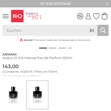
30 TAGE RÜCKGABE
NEW IN
WEDDING
VIBES
Beliebt!
11 Personen haben den Artikel gerade im Warenkorb
ARMANI
Acqua Di Giò Intense Eau de Parfum 100ml
143,00
Grundpreis: 143,00 € / Preis pro 100ml
inkl. Mwst zzgl.
Versandkosten