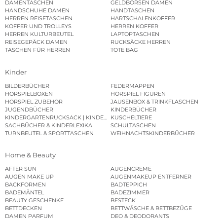
DAMENTASCHEN
GELDBÖRSEN DAMEN
HANDSCHUHE DAMEN
HANDTASCHEN
HERREN REISETASCHEN
HARTSCHALENKOFFER
KOFFER UND TROLLEYS
HERREN KOFFER
HERREN KULTURBEUTEL
LAPTOPTASCHEN
REISEGEPÄCK DAMEN
RUCKSÄCKE HERREN
TASCHEN FÜR HERREN
TOTE BAG
Kinder
BILDERBÜCHER
FEDERMAPPEN
HÖRSPIELBOXEN
HÖRSPIEL FIGUREN
HÖRSPIEL ZUBEHÖR
JAUSENBOX & TRINKFLASCHEN
JUGENDBÜCHER
KINDERBÜCHER
KINDERGARTENRUCKSACK | KINDERGARTENBEUTEL
KUSCHELTIERE
SACHBÜCHER & KINDERLEXIKA
SCHULTASCHEN
TURNBEUTEL & SPORTTASCHEN
WEIHNACHTSKINDERBÜCHER
Home & Beauty
AFTER SUN
AUGENCREME
AUGEN MAKE UP
AUGENMAKEUP ENTFERNER
BACKFORMEN
BADTEPPICH
BADEMÄNTEL
BADEZIMMER
BEAUTY GESCHENKE
BESTECK
BETTDECKEN
BETTWÄSCHE & BETTBEZÜGE
DAMEN PARFUM
DEO & DEODORANTS