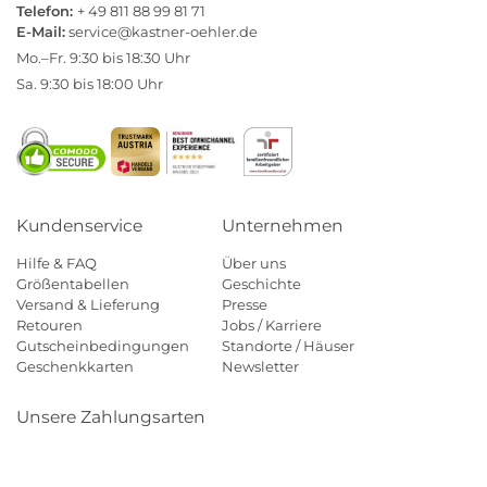
Telefon:
+ 49 811 88 99 81 71
E-Mail:
service@kastner-oehler.de
Mo.–Fr. 9:30 bis 18:30 Uhr
Sa. 9:30 bis 18:00 Uhr
Kundenservice
Unternehmen
Hilfe & FAQ
Über uns
Größentabellen
Geschichte
Versand & Lieferung
Presse
Retouren
Jobs / Karriere
Gutscheinbedingungen
Standorte / Häuser
Geschenkkarten
Newsletter
Unsere Zahlungsarten
Klarna
Mastercard
Visa
Diners
Applepay
Amazon
Payp