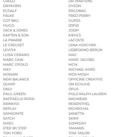
CREED
DR. MARTENS
DRYKORN
DYSON
ECOALF
ERGOBAG
FALKE
FRED PERRY
GOT BAG
GUESS
HUGO
IZIPIZI
JACK & JONES
JOOP!
KAPTEN & SON
KIEHL’S
LA PRAIRIE
LACOSTE
LE CREUSET
LENA HOSCHEK
LEVI’S®
LIEBESKIND BERLIN
LUISA CERANO
MAC
MARC CAIN
MARC JACOBS
MARC O’POLO
MCM
MEY
MICHAEL KORS
MONARI
MOS MOSH
NEW BALANCE
OFFICINE CREATIVE
OLYMP
ON SCHUHE
ONLY
OPUS
PAUL GREEN
POLO RALPH LAUREN
RAFFAELLO ROSSI
RAGWEAR
RAINKISS
REISENTHEL
REPLAY
RICHROYAL
SAMSONITE
SANETTA
SATCH
SKINY
SMEG
SOMEDAY
STEP BY STEP
TAMARIS
TOM FORD
TOM TAILOR