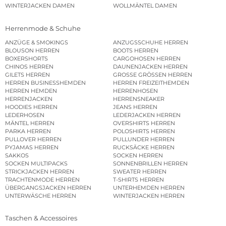
WINTERJACKEN DAMEN
WOLLMÄNTEL DAMEN
Herrenmode & Schuhe
ANZÜGE & SMOKINGS
ANZUGSSCHUHE HERREN
BLOUSON HERREN
BOOTS HERREN
BOXERSHORTS
CARGOHOSEN HERREN
CHINOS HERREN
DAUNENJACKEN HERREN
GILETS HERREN
GROSSE GRÖSSEN HERREN
HERREN BUSINESSHEMDEN
HERREN FREIZEITHEMDEN
HERREN HEMDEN
HERRENHOSEN
HERRENJACKEN
HERRENSNEAKER
HOODIES HERREN
JEANS HERREN
LEDERHOSEN
LEDERJACKEN HERREN
MÄNTEL HERREN
OVERSHIRTS HERREN
PARKA HERREN
POLOSHIRTS HERREN
PULLOVER HERREN
PULLUNDER HERREN
PYJAMAS HERREN
RUCKSÄCKE HERREN
SAKKOS
SOCKEN HERREN
SOCKEN MULTIPACKS
SONNENBRILLEN HERREN
STRICKJACKEN HERREN
SWEATER HERREN
TRACHTENMODE HERREN
T-SHIRTS HERREN
ÜBERGANGSJACKEN HERREN
UNTERHEMDEN HERREN
UNTERWÄSCHE HERREN
WINTERJACKEN HERREN
Taschen & Accessoires