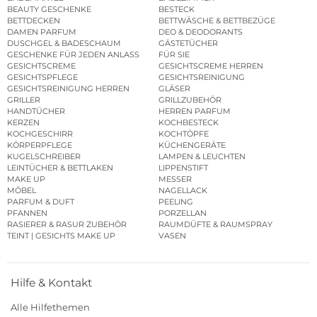
BEAUTY GESCHENKE
BESTECK
BETTDECKEN
BETTWÄSCHE & BETTBEZÜGE
DAMEN PARFUM
DEO & DEODORANTS
DUSCHGEL & BADESCHAUM
GÄSTETÜCHER
GESCHENKE FÜR JEDEN ANLASS
FÜR SIE
GESICHTSCREME
GESICHTSCREME HERREN
GESICHTSPFLEGE
GESICHTSREINIGUNG
GESICHTSREINIGUNG HERREN
GLÄSER
GRILLER
GRILLZUBEHÖR
HANDTÜCHER
HERREN PARFUM
KERZEN
KOCHBESTECK
KOCHGESCHIRR
KOCHTÖPFE
KÖRPERPFLEGE
KÜCHENGERÄTE
KUGELSCHREIBER
LAMPEN & LEUCHTEN
LEINTÜCHER & BETTLAKEN
LIPPENSTIFT
MAKE UP
MESSER
MÖBEL
NAGELLACK
PARFUM & DUFT
PEELING
PFANNEN
PORZELLAN
RASIERER & RASUR ZUBEHÖR
RAUMDÜFTE & RAUMSPRAY
TEINT | GESICHTS MAKE UP
VASEN
Hilfe & Kontakt
Alle Hilfethemen