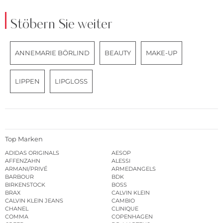
Stöbern Sie weiter
ANNEMARIE BÖRLIND
BEAUTY
MAKE-UP
LIPPEN
LIPGLOSS
Top Marken
ADIDAS ORIGINALS
AESOP
AFFENZAHN
ALESSI
ARMANI/PRIVÉ
ARMEDANGELS
BARBOUR
BDK
BIRKENSTOCK
BOSS
BRAX
CALVIN KLEIN
CALVIN KLEIN JEANS
CAMBIO
CHANEL
CLINIQUE
COMMA
COPENHAGEN