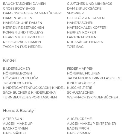
BAUCHTASCHEN DAMEN
CLUTCHES UND MINIBAGS
CROSSBODY BAGS
DAMENRUCKSÄCKE
DAMENSCHALS & DAMENTÜCHER
SHOPPER
DAMENTASCHEN
GELDBÖRSEN DAMEN
HANDSCHUHE DAMEN
HANDTASCHEN
HERREN REISETASCHEN
HARTSCHALENKOFFER
KOFFER UND TROLLEYS
HERREN KOFFER
HERREN KULTURBEUTEL
LAPTOPTASCHEN
REISEGEPÄCK DAMEN
RUCKSÄCKE HERREN
TASCHEN FÜR HERREN
TOTE BAG
Kinder
BILDERBÜCHER
FEDERMAPPEN
HÖRSPIELBOXEN
HÖRSPIEL FIGUREN
HÖRSPIEL ZUBEHÖR
JAUSENBOX & TRINKFLASCHEN
JUGENDBÜCHER
KINDERBÜCHER
KINDERGARTENRUCKSACK | KINDERGARTENBEUTEL
KUSCHELTIERE
SACHBÜCHER & KINDERLEXIKA
SCHULTASCHEN
TURNBEUTEL & SPORTTASCHEN
WEIHNACHTSKINDERBÜCHER
Home & Beauty
AFTER SUN
AUGENCREME
AUGEN MAKE UP
AUGENMAKEUP ENTFERNER
BACKFORMEN
BADTEPPICH
BADEMÄNTEL
BADEZIMMER