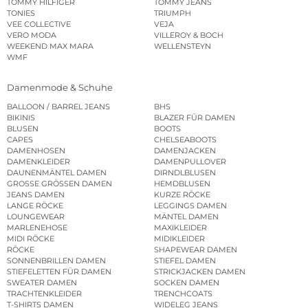
TOMMY HILFIGER
TOMMY JEANS
TONIES
TRIUMPH
VEE COLLECTIVE
VEJA
VERO MODA
VILLEROY & BOCH
WEEKEND MAX MARA
WELLENSTEYN
WMF
Damenmode & Schuhe
BALLOON / BARREL JEANS
BHS
BIKINIS
BLAZER FÜR DAMEN
BLUSEN
BOOTS
CAPES
CHELSEABOOTS
DAMENHOSEN
DAMENJACKEN
DAMENKLEIDER
DAMENPULLOVER
DAUNENMÄNTEL DAMEN
DIRNDLBLUSEN
GROSSE GRÖSSEN DAMEN
HEMDBLUSEN
JEANS DAMEN
KURZE RÖCKE
LANGE RÖCKE
LEGGINGS DAMEN
LOUNGEWEAR
MÄNTEL DAMEN
MARLENEHOSE
MAXIKLEIDER
MIDI RÖCKE
MIDIKLEIDER
RÖCKE
SHAPEWEAR DAMEN
SONNENBRILLEN DAMEN
STIEFEL DAMEN
STIEFELETTEN FÜR DAMEN
STRICKJACKEN DAMEN
SWEATER DAMEN
SOCKEN DAMEN
TRACHTENKLEIDER
TRENCHCOATS
T-SHIRTS DAMEN
WIDELEG JEANS