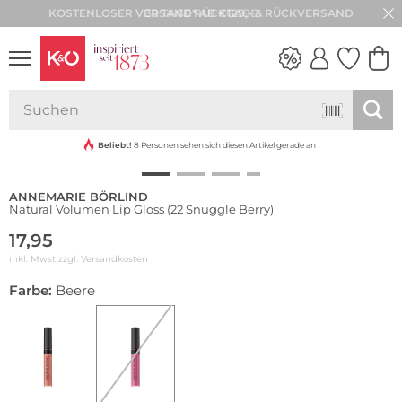
KOSTENLOSER VERSAND* AB €129,- & RÜCKVERSAND
30 TAGE RÜCKGABE
Nachhaltig
NEW IN
WEDDING
VIBES
Beliebt!
8 Personen sehen sich diesen Artikel gerade an
ANNEMARIE BÖRLIND
Natural Volumen Lip Gloss (22 Snuggle Berry)
17,95
inkl. Mwst zzgl.
Versandkosten
Farbe:
Beere