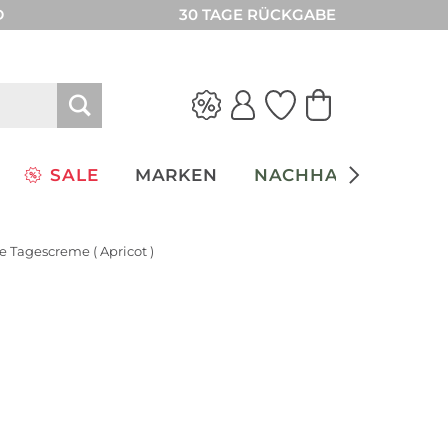
D
30 TAGE RÜCKGABE
SALE
MARKEN
NACHHALTIGKEIT
Tagescreme ( Apricot )