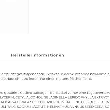
Herstellerinformationen
 Der feuchtigkeitsspendende Extrakt aus der Wüstenrose bewahrt di
ie Haut ohne zu fetten. Für einen matten, frischen Teint.
d gestärkte Gesicht auftragen. Bei Bedarf vorher eine Tagescreme 
 GLYCERIN, CETYL ALCOHOL, SELAGINELLA LEPIDOPHYLLA EXTRACT
LEROCARYA BIRREA SEED OIL, MICROCRYSTALLINE CELLULOSE, BE
GUM, TALC, SODIUM LACTATE, HELIANTHUS ANNUUS SEED CERA, SO