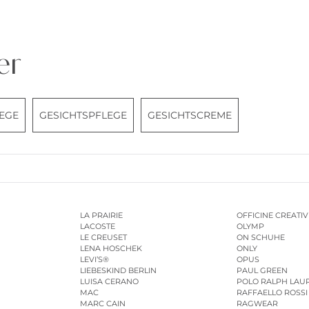
er
EGE
GESICHTSPFLEGE
GESICHTSCREME
LA PRAIRIE
OFFICINE CREATIV
LACOSTE
OLYMP
LE CREUSET
ON SCHUHE
LENA HOSCHEK
ONLY
LEVI’S®
OPUS
LIEBESKIND BERLIN
PAUL GREEN
LUISA CERANO
POLO RALPH LAU
MAC
RAFFAELLO ROSSI
MARC CAIN
RAGWEAR