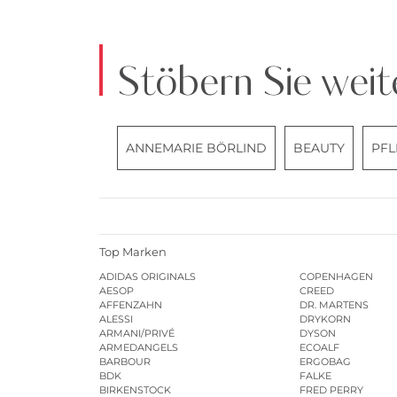
Stöbern Sie weit
ANNEMARIE BÖRLIND
BEAUTY
PFL
Top Marken
ADIDAS ORIGINALS
COPENHAGEN
AESOP
CREED
AFFENZAHN
DR. MARTENS
ALESSI
DRYKORN
ARMANI/PRIVÉ
DYSON
ARMEDANGELS
ECOALF
BARBOUR
ERGOBAG
BDK
FALKE
BIRKENSTOCK
FRED PERRY