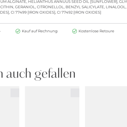
IUM ALGINATE, HELIANTHUS ANNUUS SEED OIL [SUNFLOWER], GLY
THIN, GERANIOL, CITRONELLOL, BENZYL SALICYLATE, LINALOOL,
XIDES], CI 77499 [IRON OXIDES], CI 77492 [IRON OXIDES]
-
Kauf auf Rechnung
Kostenlose Retoure
 auch gefallen