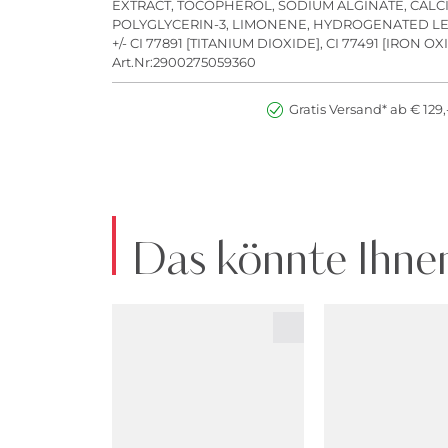
EXTRACT, TOCOPHEROL, SODIUM ALGINATE, CALC
POLYGLYCERIN-3, LIMONENE, HYDROGENATED LECI
+/- CI 77891 [TITANIUM DIOXIDE], CI 77491 [IRON O
Art.Nr:2900275059360
Gratis Versand* ab € 129,
Das könnte Ihnen