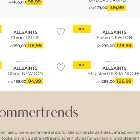
98,99
165,00
UVP
106,99
179,00
UVP
DEAL
ALLSAINTS
ALLSAINTS
Chino TALLIS
Sakko NEWTON
118,99
178,99
199,00
299,00
UVP
UVP
Nachhaltig
DEAL
ALLSAINTS
ALLSAINTS
Chino NEWTON
Midikleid ROSIA NOCH
94,99
186,99
159,00
289,00
UVP
UVP
ommertrends
en Sie unsere Sommertrends für die schönste Zeit des Jahres: von e
ooks bis hin zu strandfreundlichen Styles für Santorini und clean