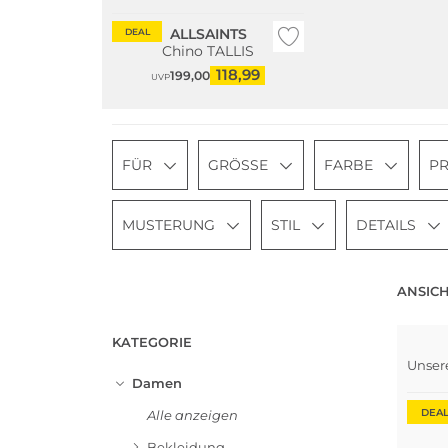
ALLSAINTS
DEAL
Chino TALLIS
118,99
199,00
UVP
FÜR
GRÖSSE
FARBE
PR
MUSTERUNG
STIL
DETAILS
ANSICH
KATEGORIE
Unser
Damen
DEA
Alle anzeigen
Bekleidung