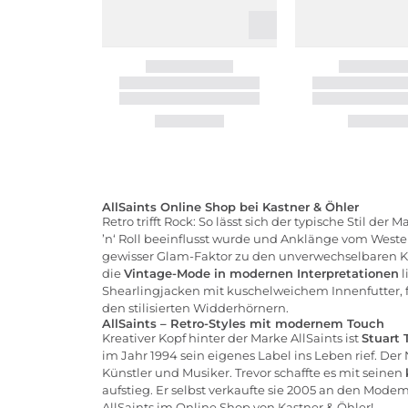
AllSaints Online Shop bei Kastner & Öhler
Retro trifft Rock: So lässt sich der typische Stil der
’n‘ Roll beeinflusst wurde und Anklänge vom Weste
gewisser Glam-Faktor zu den unverwechselbaren Ke
die
Vintage-Mode in modernen Interpretationen
l
Shearlingjacken mit kuschelweichem Innenfutter, 
den stilisierten Widderhörnern.
AllSaints – Retro-Styles mit modernem Touch
Kreativer Kopf hinter der Marke AllSaints ist
Stuart 
im Jahr 1994 sein eigenes Label ins Leben rief. De
Künstler und Musiker. Trevor schaffte es mit seinen
aufstieg. Er selbst verkaufte sie 2005 an den Mod
AllSaints im
Online Shop von Kastner & Öhler!