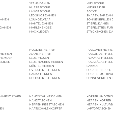
JEANS DAMEN
MIDI RÖCKE
KURZE RÖCKE
MIDIKLEIDER
LANGE RÖCKE
RÖCKE
LEGGINGS DAMEN
SHAPEWEAR DAM
DAMEN
LOUNGEWEAR
SONNENBRILLEN
MÄNTEL DAMEN
STIEFEL DAMEN
 DAMEN
MARLENEHOSE
STIEFELETTEN FÜ
MAXIKLEIDER
STRICKJACKEN D
HOODIES HERREN
PULLOVER HERRE
 HERREN
JEANS HERREN
PULLUNDER HER
SHEMDEN
LEDERHOSEN
PYJAMAS HERRE
HEMDEN
LEDERJACKEN HERREN
RUCKSÄCKE HER
MÄNTEL HERREN
SAKKOS
OVERSHIRTS HERREN
SOCKEN HERREN
PARKA HERREN
SOCKEN MULTIPA
POLOSHIRTS HERREN
SONNENBRILLEN 
DAMENTÜCHER
HANDSCHUHE DAMEN
KOFFER UND TRO
HANDTASCHEN
HERREN KOFFER
HERREN REISETASCHEN
HERREN KULTURB
MEN
HARTSCHALENKOFFER
LAPTOPTASCHEN