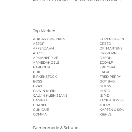
Top Marken
ADIDAS ORIGINALS
COPENHAGEN
AESOP
CREED
AFFENZAHN
DR. MARTENS
ALESSI
DRYKORN
ARMANI/PRIVÉ
DYSON
ARMEDANGELS
ECOALF
BARBOUR
ERGOBAG
BDK
FALKE
BIRKENSTOCK
FRED PERRY
BOSS
GOT BAG
BRAX
GUESS
CALVIN KLEIN
HUGO
CALVIN KLEIN JEANS
IZIPIZI
CAMBIO
JACK & JONES
CHANEL
JOOP!
CLINIQUE
KAPTEN & SON
COMMA
KIEHL’S
Damenmode & Schuhe