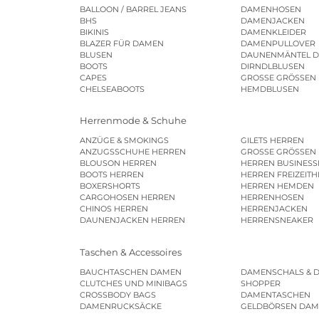
BALLOON / BARREL JEANS
DAMENHOSEN
BHS
DAMENJACKEN
BIKINIS
DAMENKLEIDER
BLAZER FÜR DAMEN
DAMENPULLOVER
BLUSEN
DAUNENMÄNTEL 
BOOTS
DIRNDLBLUSEN
CAPES
GROSSE GRÖSSEN
CHELSEABOOTS
HEMDBLUSEN
Herrenmode & Schuhe
ANZÜGE & SMOKINGS
GILETS HERREN
ANZUGSSCHUHE HERREN
GROSSE GRÖSSEN
BLOUSON HERREN
HERREN BUSINES
BOOTS HERREN
HERREN FREIZEIT
BOXERSHORTS
HERREN HEMDEN
CARGOHOSEN HERREN
HERRENHOSEN
CHINOS HERREN
HERRENJACKEN
DAUNENJACKEN HERREN
HERRENSNEAKER
Taschen & Accessoires
BAUCHTASCHEN DAMEN
DAMENSCHALS & 
CLUTCHES UND MINIBAGS
SHOPPER
CROSSBODY BAGS
DAMENTASCHEN
DAMENRUCKSÄCKE
GELDBÖRSEN DA