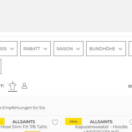
EIS
RABATT
SAISON
BUNDHÖHE
T:
S
e Empfehlungen für Sie
ALLSAINTS
ALLSAINTS
L
DEAL
Hose Slim Fit 7/8 Tallis
Kapuzensweater - Hoodie
UNDERGORUND