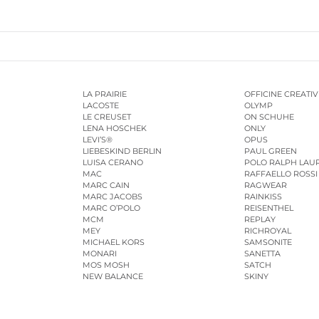
LA PRAIRIE
OFFICINE CREATIV
LACOSTE
OLYMP
LE CREUSET
ON SCHUHE
LENA HOSCHEK
ONLY
LEVI’S®
OPUS
LIEBESKIND BERLIN
PAUL GREEN
LUISA CERANO
POLO RALPH LAU
MAC
RAFFAELLO ROSSI
MARC CAIN
RAGWEAR
MARC JACOBS
RAINKISS
MARC O’POLO
REISENTHEL
MCM
REPLAY
MEY
RICHROYAL
MICHAEL KORS
SAMSONITE
MONARI
SANETTA
MOS MOSH
SATCH
NEW BALANCE
SKINY