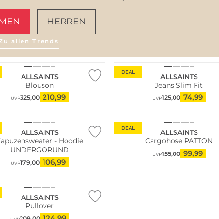
MEN
HERREN
Zu allen Trends
AMALFI VIBES
DEAL
ALLSAINTS
ALLSAINTS
Blouson
Jeans Slim Fit
210,99
74,99
325,00
125,00
UVP
UVP
DEAL
ALLSAINTS
ALLSAINTS
Kapuzensweater - Hoodie
Cargohose PATTON
UNDERGORUND
99,99
155,00
UVP
106,99
179,00
UVP
ALLSAINTS
Pullover
124,99
209,00