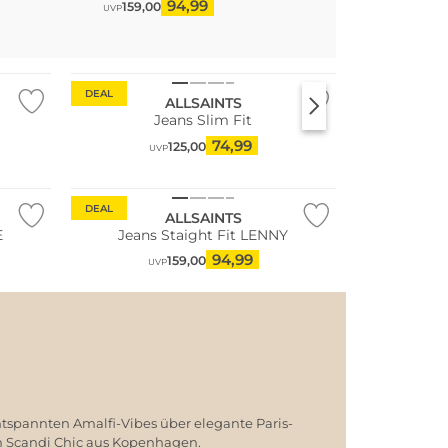
94,99
11
159,00
199,00
UVP
UVP
DEAL
ALLSAINTS
Jeans Slim Fit
74,99
125,00
UVP
DEAL
ALLSAINTS
E
Jeans Staight Fit LENNY
94,99
159,00
UVP
ntspannten Amalfi-Vibes über elegante Paris-
em Scandi Chic aus Kopenhagen.