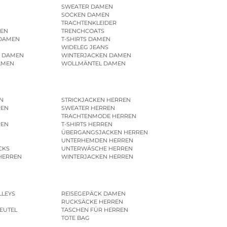
SWEATER DAMEN
SOCKEN DAMEN
TRACHTENKLEIDER
EN
TRENCHCOATS
 DAMEN
T-SHIRTS DAMEN
WIDELEG JEANS
R DAMEN
WINTERJACKEN DAMEN
AMEN
WOLLMÄNTEL DAMEN
N
STRICKJACKEN HERREN
REN
SWEATER HERREN
N
TRACHTENMODE HERREN
REN
T-SHIRTS HERREN
ÜBERGANGSJACKEN HERREN
UNTERHEMDEN HERREN
CKS
UNTERWÄSCHE HERREN
HERREN
WINTERJACKEN HERREN
LLEYS
REISEGEPÄCK DAMEN
RUCKSÄCKE HERREN
EUTEL
TASCHEN FÜR HERREN
TOTE BAG