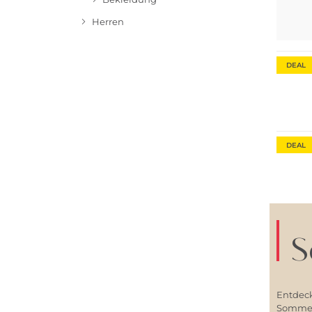
Herren
DEAL
DEAL
S
Entdeck
Sommerl