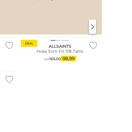
SANTORINI SOFT
PARIS CHIC
DEAL
ALLSAINTS
Hose Slim Fit 7/8 Tallis
98,99
165,00
UVP