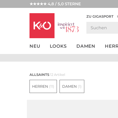
★★★★★ 4,8 / 5,0 STERNE
ZU GIGASPORT
GET THE
NEW IN
WEDDING
LOOK
VIBES
NEU
LOOKS
DAMEN
HER
ALLSAINTS
12 Artikel
HERREN
(11)
DAMEN
(1)