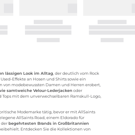
en lässigen Look im Alltag
, der deutlich vom Rock
, Used-Effekte an Hosen und Shirts sowie ein
rzen von modebewussten Damen und Herren erobert,
 wie samtweiche Velour-Lederjacken
oder
und Tops mit dem unverwechselbaren Ramskull-Logo,
britische Modemarke tätig, bevor er mit AllSaints
elegene AllSaints Road, einem Eldorado für
r der
begehrtesten Brands in Großbritannien
beibehielt. Entdecken Sie die Kollektionen von