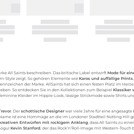
 Marke All Saints beschreiben. Das britische Label entwirft
Mode für ein
rn-Style zeigt. So gehören Elemente wie
Karos und auffällige Prints
nnzeichen der Marke. AllSaints hat sich einen festen Platz im He
ieben. So entdecken Sie in den Kollektionen zum Beispiel
Klassiker
feminine Kleider im Hippie-Look, lässige Strickmode sowie Shirts 
Trevor
. Der
schottische Designer
war viele Jahre für eine angesagte 
r Name ist eine Hommage an die im Londoner Stadtteil Notting Hill g
kreativen Entwürfen mit rockigem Anklang
, dass All Saints zu eine
emogul
Kevin Stanford
, der das Rock’n’Roll-Image mit Western-Touch 