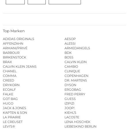
Top Marken
ADIDAS ORIGINALS
AESOP
AFFENZAHN
ALESSI
ARMANI/PRIVÉ
ARMEDANGELS
BARBOUR
BDK
BIRKENSTOCK
BOSS
BRAX
CALVIN KLEIN
CALVIN KLEIN JEANS
CAMBIO
CHANEL
CLINIQUE
COMMA
COPENHAGEN
CREED
DR. MARTENS
DRYKORN
DYSON
ECOALF
ERGOBAG
FALKE
FRED PERRY
GOT BAG
GUESS
HUGO
IZIPIZI
JACK & JONES
JOOP!
KAPTEN & SON
KIEHL’S
LA PRAIRIE
LACOSTE
LE CREUSET
LENA HOSCHEK
LEVI’S®
LIEBESKIND BERLIN