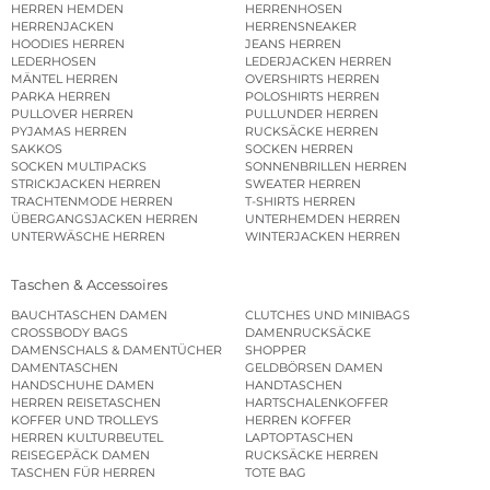
HERREN HEMDEN
HERRENHOSEN
HERRENJACKEN
HERRENSNEAKER
HOODIES HERREN
JEANS HERREN
LEDERHOSEN
LEDERJACKEN HERREN
MÄNTEL HERREN
OVERSHIRTS HERREN
PARKA HERREN
POLOSHIRTS HERREN
PULLOVER HERREN
PULLUNDER HERREN
PYJAMAS HERREN
RUCKSÄCKE HERREN
SAKKOS
SOCKEN HERREN
SOCKEN MULTIPACKS
SONNENBRILLEN HERREN
STRICKJACKEN HERREN
SWEATER HERREN
TRACHTENMODE HERREN
T-SHIRTS HERREN
ÜBERGANGSJACKEN HERREN
UNTERHEMDEN HERREN
UNTERWÄSCHE HERREN
WINTERJACKEN HERREN
Taschen & Accessoires
BAUCHTASCHEN DAMEN
CLUTCHES UND MINIBAGS
CROSSBODY BAGS
DAMENRUCKSÄCKE
DAMENSCHALS & DAMENTÜCHER
SHOPPER
DAMENTASCHEN
GELDBÖRSEN DAMEN
HANDSCHUHE DAMEN
HANDTASCHEN
HERREN REISETASCHEN
HARTSCHALENKOFFER
KOFFER UND TROLLEYS
HERREN KOFFER
HERREN KULTURBEUTEL
LAPTOPTASCHEN
REISEGEPÄCK DAMEN
RUCKSÄCKE HERREN
TASCHEN FÜR HERREN
TOTE BAG