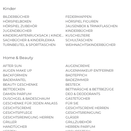
Kinder
BILDERBÜCHER
FEDERMAPPEN
HÖRSPIELBOXEN
HÖRSPIEL FIGUREN
HÖRSPIEL ZUBEHÖR
JAUSENBOX & TRINKFLASCHEN
JUGENDBÜCHER
KINDERBÜCHER
KINDERGARTENRUCKSACK | KINDERGARTENBEUTEL
KUSCHELTIERE
SACHBÜCHER & KINDERLEXIKA
SCHULTASCHEN
TURNBEUTEL & SPORTTASCHEN
WEIHNACHTSKINDERBÜCHER
Home & Beauty
AFTER SUN
AUGENCREME
AUGEN MAKE UP
AUGENMAKEUP ENTFERNER
BACKFORMEN
BADTEPPICH
BADEMÄNTEL
BADEZIMMER
BEAUTY GESCHENKE
BESTECK
BETTDECKEN
BETTWÄSCHE & BETTBEZÜGE
DAMEN PARFUM
DEO & DEODORANTS
DUSCHGEL & BADESCHAUM
GÄSTETÜCHER
GESCHENKE FÜR JEDEN ANLASS
FÜR SIE
GESICHTSCREME
GESICHTSCREME HERREN
GESICHTSPFLEGE
GESICHTSREINIGUNG
GESICHTSREINIGUNG HERREN
GLÄSER
GRILLER
GRILLZUBEHÖR
HANDTÜCHER
HERREN PARFUM