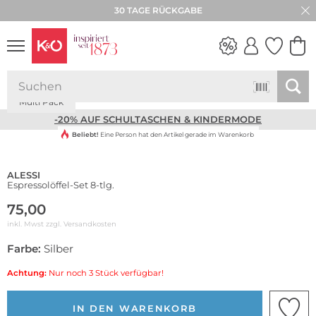
30 TAGE RÜCKGABE
Nachhaltig
Multi Pack
NEW IN
WEDDING
VIBES
-20% AUF SCHULTASCHEN & KINDERMODE
Beliebt!
Eine Person hat den Artikel gerade im Warenkorb
ALESSI
Espressolöffel-Set 8-tlg.
75,00
inkl. Mwst zzgl.
Versandkosten
Farbe:
Silber
Achtung:
Nur noch 3 Stück verfügbar!
IN DEN WARENKORB