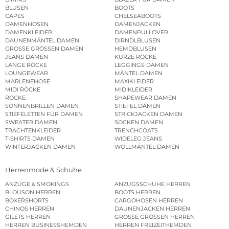
BLUSEN
BOOTS
CAPES
CHELSEABOOTS
DAMENHOSEN
DAMENJACKEN
DAMENKLEIDER
DAMENPULLOVER
DAUNENMÄNTEL DAMEN
DIRNDLBLUSEN
GROSSE GRÖSSEN DAMEN
HEMDBLUSEN
JEANS DAMEN
KURZE RÖCKE
LANGE RÖCKE
LEGGINGS DAMEN
LOUNGEWEAR
MÄNTEL DAMEN
MARLENEHOSE
MAXIKLEIDER
MIDI RÖCKE
MIDIKLEIDER
RÖCKE
SHAPEWEAR DAMEN
SONNENBRILLEN DAMEN
STIEFEL DAMEN
STIEFELETTEN FÜR DAMEN
STRICKJACKEN DAMEN
SWEATER DAMEN
SOCKEN DAMEN
TRACHTENKLEIDER
TRENCHCOATS
T-SHIRTS DAMEN
WIDELEG JEANS
WINTERJACKEN DAMEN
WOLLMÄNTEL DAMEN
Herrenmode & Schuhe
ANZÜGE & SMOKINGS
ANZUGSSCHUHE HERREN
BLOUSON HERREN
BOOTS HERREN
BOXERSHORTS
CARGOHOSEN HERREN
CHINOS HERREN
DAUNENJACKEN HERREN
GILETS HERREN
GROSSE GRÖSSEN HERREN
HERREN BUSINESSHEMDEN
HERREN FREIZEITHEMDEN