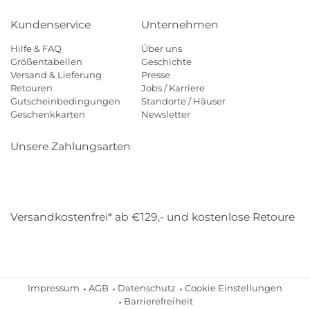
Kundenservice
Unternehmen
Hilfe & FAQ
Über uns
Größentabellen
Geschichte
Versand & Lieferung
Presse
Retouren
Jobs / Karriere
Gutscheinbedingungen
Standorte / Häuser
Geschenkkarten
Newsletter
Unsere Zahlungsarten
Klarna
Mastercard
Visa
Diners
Applepay
Amazon
Payp
Versandkostenfrei* ab €129,- und kostenlose Retoure
DHL
Gebrüder Weiss
Impressum
AGB
Datenschutz
Cookie Einstellungen
Barrierefreiheit