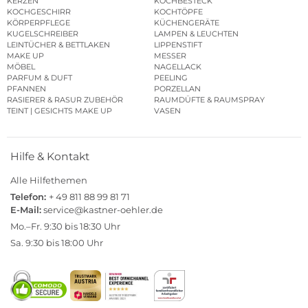
KERZEN
KOCHBESTECK
KOCHGESCHIRR
KOCHTÖPFE
KÖRPERPFLEGE
KÜCHENGERÄTE
KUGELSCHREIBER
LAMPEN & LEUCHTEN
LEINTÜCHER & BETTLAKEN
LIPPENSTIFT
MAKE UP
MESSER
MÖBEL
NAGELLACK
PARFUM & DUFT
PEELING
PFANNEN
PORZELLAN
RASIERER & RASUR ZUBEHÖR
RAUMDÜFTE & RAUMSPRAY
TEINT | GESICHTS MAKE UP
VASEN
Hilfe & Kontakt
Alle Hilfethemen
Telefon:
+ 49 811 88 99 81 71
E-Mail:
service@kastner-oehler.de
Mo.–Fr. 9:30 bis 18:30 Uhr
Sa. 9:30 bis 18:00 Uhr