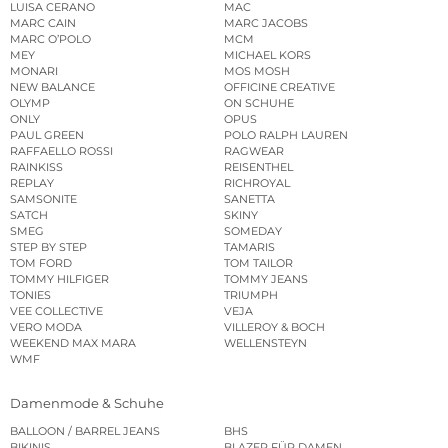
LUISA CERANO
MAC
MARC CAIN
MARC JACOBS
MARC O’POLO
MCM
MEY
MICHAEL KORS
MONARI
MOS MOSH
NEW BALANCE
OFFICINE CREATIVE
OLYMP
ON SCHUHE
ONLY
OPUS
PAUL GREEN
POLO RALPH LAUREN
RAFFAELLO ROSSI
RAGWEAR
RAINKISS
REISENTHEL
REPLAY
RICHROYAL
SAMSONITE
SANETTA
SATCH
SKINY
SMEG
SOMEDAY
STEP BY STEP
TAMARIS
TOM FORD
TOM TAILOR
TOMMY HILFIGER
TOMMY JEANS
TONIES
TRIUMPH
VEE COLLECTIVE
VEJA
VERO MODA
VILLEROY & BOCH
WEEKEND MAX MARA
WELLENSTEYN
WMF
Damenmode & Schuhe
BALLOON / BARREL JEANS
BHS
BIKINIS
BLAZER FÜR DAMEN