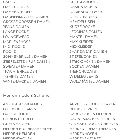
CAPES
CHELSEABOOTS
DAMENHOSEN
DAMENJACKEN
DAMENKLEIDER
DAMENPULLOVER
DAUNENMÄNTEL DAMEN
DIRNDLBLUSEN
GROSSE GRÖSSEN DAMEN
HEMDBLUSEN
JEANS DAMEN
KURZE RÖCKE
LANGE RÖCKE
LEGGINGS DAMEN
LOUNGEWEAR
MÄNTEL DAMEN
MARLENEHOSE
MAXIKLEIDER
MIDI RÖCKE
MIDIKLEIDER
RÖCKE
SHAPEWEAR DAMEN
SONNENBRILLEN DAMEN
STIEFEL DAMEN
STIEFELETTEN FÜR DAMEN
STRICKJACKEN DAMEN
SWEATER DAMEN
SOCKEN DAMEN
TRACHTENKLEIDER
TRENCHCOATS
T-SHIRTS DAMEN
WIDELEG JEANS
WINTERJACKEN DAMEN
WOLLMÄNTEL DAMEN
Herrenmode & Schuhe
ANZÜGE & SMOKINGS
ANZUGSSCHUHE HERREN
BLOUSON HERREN
BOOTS HERREN
BOXERSHORTS
CARGOHOSEN HERREN
CHINOS HERREN
DAUNENJACKEN HERREN
GILETS HERREN
GROSSE GRÖSSEN HERREN
HERREN BUSINESSHEMDEN
HERREN FREIZEITHEMDEN
HERREN HEMDEN
HERRENHOSEN
HERRENJACKEN
HERRENSNEAKER