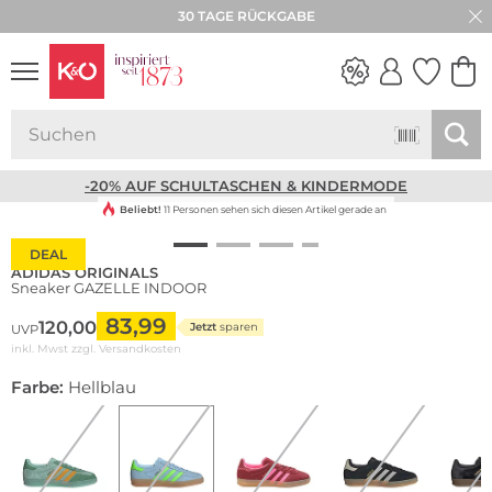
30 TAGE RÜCKGABE
NEW IN
WEDDING
VIBES
-20% AUF SCHULTASCHEN & KINDERMODE
Beliebt!
11 Personen sehen sich diesen Artikel gerade an
DEAL
ADIDAS ORIGINALS
Sneaker GAZELLE INDOOR
83,99
120,00
Jetzt
sparen
UVP
inkl. Mwst zzgl.
Versandkosten
Farbe:
Hellblau