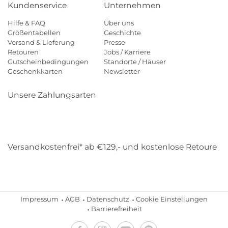
Kundenservice
Unternehmen
Hilfe & FAQ
Über uns
Größentabellen
Geschichte
Versand & Lieferung
Presse
Retouren
Jobs / Karriere
Gutscheinbedingungen
Standorte / Häuser
Geschenkkarten
Newsletter
Unsere Zahlungsarten
Klarna
Mastercard
Visa
Diners
Applepay
Amazon
Payp
Versandkostenfrei* ab €129,- und kostenlose Retoure
DHL
Gebrüder Weiss
Impressum
AGB
Datenschutz
Cookie Einstellungen
Barrierefreiheit