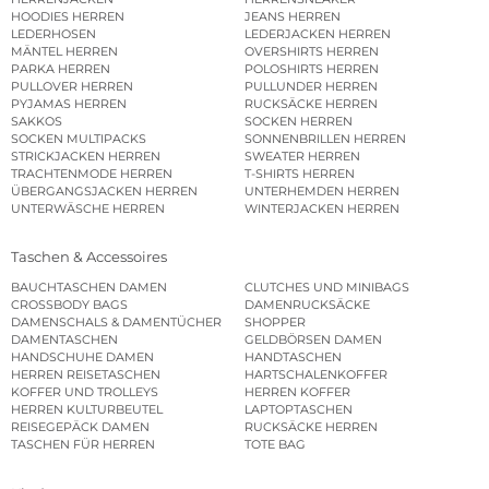
HOODIES HERREN
JEANS HERREN
LEDERHOSEN
LEDERJACKEN HERREN
MÄNTEL HERREN
OVERSHIRTS HERREN
PARKA HERREN
POLOSHIRTS HERREN
PULLOVER HERREN
PULLUNDER HERREN
PYJAMAS HERREN
RUCKSÄCKE HERREN
SAKKOS
SOCKEN HERREN
SOCKEN MULTIPACKS
SONNENBRILLEN HERREN
STRICKJACKEN HERREN
SWEATER HERREN
TRACHTENMODE HERREN
T-SHIRTS HERREN
ÜBERGANGSJACKEN HERREN
UNTERHEMDEN HERREN
UNTERWÄSCHE HERREN
WINTERJACKEN HERREN
Taschen & Accessoires
BAUCHTASCHEN DAMEN
CLUTCHES UND MINIBAGS
CROSSBODY BAGS
DAMENRUCKSÄCKE
DAMENSCHALS & DAMENTÜCHER
SHOPPER
DAMENTASCHEN
GELDBÖRSEN DAMEN
HANDSCHUHE DAMEN
HANDTASCHEN
HERREN REISETASCHEN
HARTSCHALENKOFFER
KOFFER UND TROLLEYS
HERREN KOFFER
HERREN KULTURBEUTEL
LAPTOPTASCHEN
REISEGEPÄCK DAMEN
RUCKSÄCKE HERREN
TASCHEN FÜR HERREN
TOTE BAG