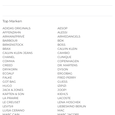
Top Marken
ADIDAS ORIGINALS
AESOP
AFFENZAHN
ALESSI
ARMANI/PRIVÉ
ARMEDANGELS
BARBOUR
BDK
BIRKENSTOCK
BOSS
BRAX
CALVIN KLEIN
CALVIN KLEIN JEANS
CAMBIO
CHANEL
CLINIQUE
COMMA
COPENHAGEN
CREED
DR. MARTENS
DRYKORN
DYSON
ECOALF
ERGOBAG
FALKE
FRED PERRY
GOT BAG
GUESS
HUGO
IZIPIZI
JACK & JONES
JOOP!
KAPTEN & SON
KIEHL’S
LA PRAIRIE
LACOSTE
LE CREUSET
LENA HOSCHEK
LEVI’S®
LIEBESKIND BERLIN
LUISA CERANO
MAC
MARC CAIN
MARC JACOBS