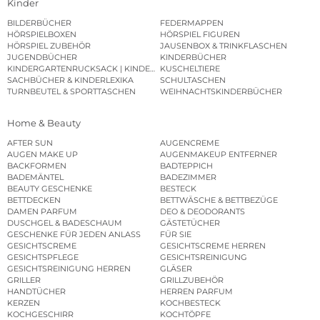
Kinder
BILDERBÜCHER
FEDERMAPPEN
HÖRSPIELBOXEN
HÖRSPIEL FIGUREN
HÖRSPIEL ZUBEHÖR
JAUSENBOX & TRINKFLASCHEN
JUGENDBÜCHER
KINDERBÜCHER
KINDERGARTENRUCKSACK | KINDERGARTENBEUTEL
KUSCHELTIERE
SACHBÜCHER & KINDERLEXIKA
SCHULTASCHEN
TURNBEUTEL & SPORTTASCHEN
WEIHNACHTSKINDERBÜCHER
Home & Beauty
AFTER SUN
AUGENCREME
AUGEN MAKE UP
AUGENMAKEUP ENTFERNER
BACKFORMEN
BADTEPPICH
BADEMÄNTEL
BADEZIMMER
BEAUTY GESCHENKE
BESTECK
BETTDECKEN
BETTWÄSCHE & BETTBEZÜGE
DAMEN PARFUM
DEO & DEODORANTS
DUSCHGEL & BADESCHAUM
GÄSTETÜCHER
GESCHENKE FÜR JEDEN ANLASS
FÜR SIE
GESICHTSCREME
GESICHTSCREME HERREN
GESICHTSPFLEGE
GESICHTSREINIGUNG
GESICHTSREINIGUNG HERREN
GLÄSER
GRILLER
GRILLZUBEHÖR
HANDTÜCHER
HERREN PARFUM
KERZEN
KOCHBESTECK
KOCHGESCHIRR
KOCHTÖPFE