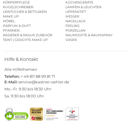
KÖRPERPFLEGE
KÜCHENGERÄTE
KUGELSCHREIBER
LAMPEN & LEUCHTEN
LEINTÜCHER & BETTLAKEN
LIPPENSTIFT
MAKE UP
MESSER
MÖBEL
NAGELLACK
PARFUM & DUFT
PEELING
PFANNEN
PORZELLAN
RASIERER & RASUR ZUBEHÖR
RAUMDÜFTE & RAUMSPRAY
TEINT | GESICHTS MAKE UP
VASEN
Hilfe & Kontakt
Alle Hilfethemen
Telefon:
+ 49 811 88 99 81 71
E-Mail:
service@kastner-oehler.de
Mo.–Fr. 9:30 bis 18:30 Uhr
Sa. 9:30 bis 18:00 Uhr