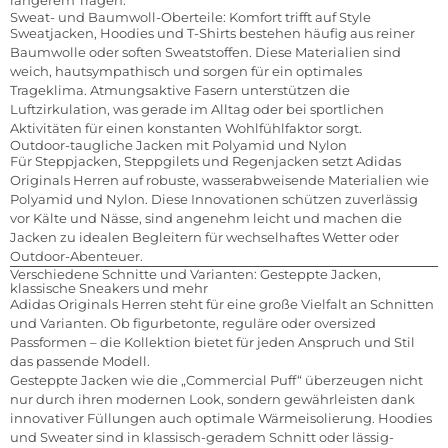
längerem Tragen.
Sweat- und Baumwoll-Oberteile: Komfort trifft auf Style
Sweatjacken, Hoodies und T-Shirts bestehen häufig aus reiner
Baumwolle oder soften Sweatstoffen. Diese Materialien sind
weich, hautsympathisch und sorgen für ein optimales
Trageklima. Atmungsaktive Fasern unterstützen die
Luftzirkulation, was gerade im Alltag oder bei sportlichen
Aktivitäten für einen konstanten Wohlfühlfaktor sorgt.
Outdoor-taugliche Jacken mit Polyamid und Nylon
Für Steppjacken, Steppgilets und Regenjacken setzt Adidas
Originals Herren auf robuste, wasserabweisende Materialien wie
Polyamid und Nylon. Diese Innovationen schützen zuverlässig
vor Kälte und Nässe, sind angenehm leicht und machen die
Jacken zu idealen Begleitern für wechselhaftes Wetter oder
Outdoor-Abenteuer.
Verschiedene Schnitte und Varianten: Gesteppte Jacken,
klassische Sneakers und mehr
Adidas Originals Herren steht für eine große Vielfalt an Schnitten
und Varianten. Ob figurbetonte, reguläre oder oversized
Passformen – die Kollektion bietet für jeden Anspruch und Stil
das passende Modell.
Gesteppte Jacken wie die „Commercial Puff“ überzeugen nicht
nur durch ihren modernen Look, sondern gewährleisten dank
innovativer Füllungen auch optimale Wärmeisolierung. Hoodies
und Sweater sind in klassisch-geradem Schnitt oder lässig-