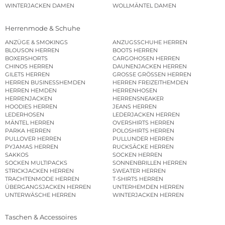
WINTERJACKEN DAMEN
WOLLMÄNTEL DAMEN
Herrenmode & Schuhe
ANZÜGE & SMOKINGS
ANZUGSSCHUHE HERREN
BLOUSON HERREN
BOOTS HERREN
BOXERSHORTS
CARGOHOSEN HERREN
CHINOS HERREN
DAUNENJACKEN HERREN
GILETS HERREN
GROSSE GRÖSSEN HERREN
HERREN BUSINESSHEMDEN
HERREN FREIZEITHEMDEN
HERREN HEMDEN
HERRENHOSEN
HERRENJACKEN
HERRENSNEAKER
HOODIES HERREN
JEANS HERREN
LEDERHOSEN
LEDERJACKEN HERREN
MÄNTEL HERREN
OVERSHIRTS HERREN
PARKA HERREN
POLOSHIRTS HERREN
PULLOVER HERREN
PULLUNDER HERREN
PYJAMAS HERREN
RUCKSÄCKE HERREN
SAKKOS
SOCKEN HERREN
SOCKEN MULTIPACKS
SONNENBRILLEN HERREN
STRICKJACKEN HERREN
SWEATER HERREN
TRACHTENMODE HERREN
T-SHIRTS HERREN
ÜBERGANGSJACKEN HERREN
UNTERHEMDEN HERREN
UNTERWÄSCHE HERREN
WINTERJACKEN HERREN
Taschen & Accessoires