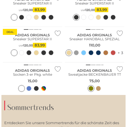
Sneaker SUPERSTAR II
Sneaker SUPERSTAR II
83,99
83,99
120,00
120,00
UVP
UVP
DEAL
ADIDAS ORIGINALS
ADIDAS ORIGINALS
Sneaker SUPERSTAR II
Sneaker HANDBALL SPEZIAL
83,99
110,00
120,00
UVP
+ 3
Multi Pack
ADIDAS ORIGINALS
ADIDAS ORIGINALS
Socken 3-er Pkg. white
Sweatjacke BECKENBAUER TT
15,00
75,00
Sommertrends
Entdecken Sie unsere Sommertrends für die schönste Zeit des