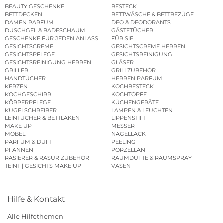
BEAUTY GESCHENKE
BESTECK
BETTDECKEN
BETTWÄSCHE & BETTBEZÜGE
DAMEN PARFUM
DEO & DEODORANTS
DUSCHGEL & BADESCHAUM
GÄSTETÜCHER
GESCHENKE FÜR JEDEN ANLASS
FÜR SIE
GESICHTSCREME
GESICHTSCREME HERREN
GESICHTSPFLEGE
GESICHTSREINIGUNG
GESICHTSREINIGUNG HERREN
GLÄSER
GRILLER
GRILLZUBEHÖR
HANDTÜCHER
HERREN PARFUM
KERZEN
KOCHBESTECK
KOCHGESCHIRR
KOCHTÖPFE
KÖRPERPFLEGE
KÜCHENGERÄTE
KUGELSCHREIBER
LAMPEN & LEUCHTEN
LEINTÜCHER & BETTLAKEN
LIPPENSTIFT
MAKE UP
MESSER
MÖBEL
NAGELLACK
PARFUM & DUFT
PEELING
PFANNEN
PORZELLAN
RASIERER & RASUR ZUBEHÖR
RAUMDÜFTE & RAUMSPRAY
TEINT | GESICHTS MAKE UP
VASEN
Hilfe & Kontakt
Alle Hilfethemen