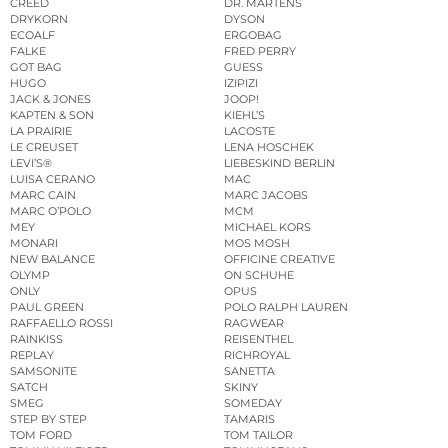
CREED
DR. MARTENS
DRYKORN
DYSON
ECOALF
ERGOBAG
FALKE
FRED PERRY
GOT BAG
GUESS
HUGO
IZIPIZI
JACK & JONES
JOOP!
KAPTEN & SON
KIEHL’S
LA PRAIRIE
LACOSTE
LE CREUSET
LENA HOSCHEK
LEVI’S®
LIEBESKIND BERLIN
LUISA CERANO
MAC
MARC CAIN
MARC JACOBS
MARC O’POLO
MCM
MEY
MICHAEL KORS
MONARI
MOS MOSH
NEW BALANCE
OFFICINE CREATIVE
OLYMP
ON SCHUHE
ONLY
OPUS
PAUL GREEN
POLO RALPH LAUREN
RAFFAELLO ROSSI
RAGWEAR
RAINKISS
REISENTHEL
REPLAY
RICHROYAL
SAMSONITE
SANETTA
SATCH
SKINY
SMEG
SOMEDAY
STEP BY STEP
TAMARIS
TOM FORD
TOM TAILOR