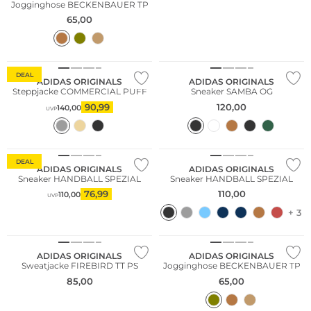
Jogginghose BECKENBAUER TP
65,00
Nachhaltig
NEU
DEAL
ADIDAS ORIGINALS
ADIDAS ORIGINALS
Steppjacke COMMERCIAL PUFF
Sneaker SAMBA OG
90,99
120,00
140,00
UVP
NEU
DEAL
ADIDAS ORIGINALS
ADIDAS ORIGINALS
Sneaker HANDBALL SPEZIAL
Sneaker HANDBALL SPEZIAL
76,99
110,00
110,00
UVP
+ 3
NEU
ADIDAS ORIGINALS
ADIDAS ORIGINALS
Sweatjacke FIREBIRD TT PS
Jogginghose BECKENBAUER TP
85,00
65,00
NEU
Nachhaltig