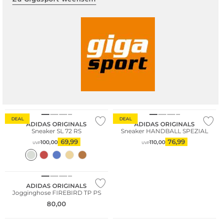
DEAL
DEAL
ADIDAS ORIGINALS
ADIDAS ORIGINALS
Sneaker SL 72 RS
Sneaker HANDBALL SPEZIAL
69,99
76,99
100,00
110,00
UVP
UVP
ADIDAS ORIGINALS
Jogginghose FIREBIRD TP PS
80,00
Bestseller