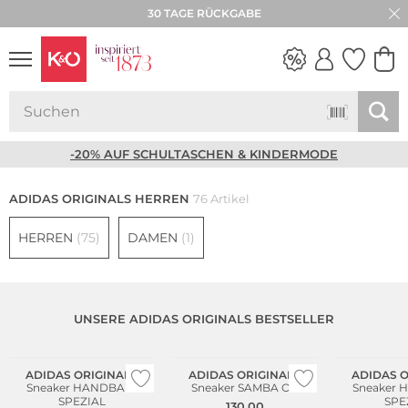
★★★★★ 4,8 / 5,0 STERNE
NEW IN
WEDDING
VIBES
-20% AUF SCHULTASCHEN & KINDERMODE
ADIDAS ORIGINALS HERREN
76 Artikel
HERREN
(75)
DAMEN
(1)
UNSERE ADIDAS ORIGINALS BESTSELLER
Fashion Tipp
ADIDAS ORIGINALS
ADIDAS ORIGINALS
ADIDAS O
Sneaker HANDBALL
Sneaker SAMBA OG
Sneaker HANDBALL
SPEZIAL
SPE
130,00