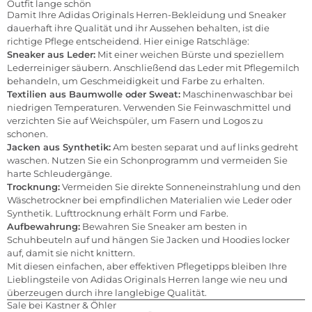
Outfit lange schön
Damit Ihre Adidas Originals Herren-Bekleidung und Sneaker
dauerhaft ihre Qualität und ihr Aussehen behalten, ist die
richtige Pflege entscheidend. Hier einige Ratschläge:
Sneaker aus Leder:
Mit einer weichen Bürste und speziellem
Lederreiniger säubern. Anschließend das Leder mit Pflegemilch
behandeln, um Geschmeidigkeit und Farbe zu erhalten.
Textilien aus Baumwolle oder Sweat:
Maschinenwaschbar bei
niedrigen Temperaturen. Verwenden Sie Feinwaschmittel und
verzichten Sie auf Weichspüler, um Fasern und Logos zu
schonen.
Jacken aus Synthetik:
Am besten separat und auf links gedreht
waschen. Nutzen Sie ein Schonprogramm und vermeiden Sie
harte Schleudergänge.
Trocknung:
Vermeiden Sie direkte Sonneneinstrahlung und den
Wäschetrockner bei empfindlichen Materialien wie Leder oder
Synthetik. Lufttrocknung erhält Form und Farbe.
Aufbewahrung:
Bewahren Sie Sneaker am besten in
Schuhbeuteln auf und hängen Sie Jacken und Hoodies locker
auf, damit sie nicht knittern.
Mit diesen einfachen, aber effektiven Pflegetipps bleiben Ihre
Lieblingsteile von Adidas Originals Herren lange wie neu und
überzeugen durch ihre langlebige Qualität.
Sale bei Kastner & Öhler