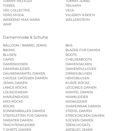
TOMMY HILFIGER
TOMMY JEANS
TONIES
TRIUMPH
VEE COLLECTIVE
VEJA
VERO MODA
VILLEROY & BOCH
WEEKEND MAX MARA
WELLENSTEYN
WMF
Damenmode & Schuhe
BALLOON / BARREL JEANS
BHS
BIKINIS
BLAZER FÜR DAMEN
BLUSEN
BOOTS
CAPES
CHELSEABOOTS
DAMENHOSEN
DAMENJACKEN
DAMENKLEIDER
DAMENPULLOVER
DAUNENMÄNTEL DAMEN
DIRNDLBLUSEN
GROSSE GRÖSSEN DAMEN
HEMDBLUSEN
JEANS DAMEN
KURZE RÖCKE
LANGE RÖCKE
LEGGINGS DAMEN
LOUNGEWEAR
MÄNTEL DAMEN
MARLENEHOSE
MAXIKLEIDER
MIDI RÖCKE
MIDIKLEIDER
RÖCKE
SHAPEWEAR DAMEN
SONNENBRILLEN DAMEN
STIEFEL DAMEN
STIEFELETTEN FÜR DAMEN
STRICKJACKEN DAMEN
SWEATER DAMEN
SOCKEN DAMEN
TRACHTENKLEIDER
TRENCHCOATS
T-SHIRTS DAMEN
WIDELEG JEANS