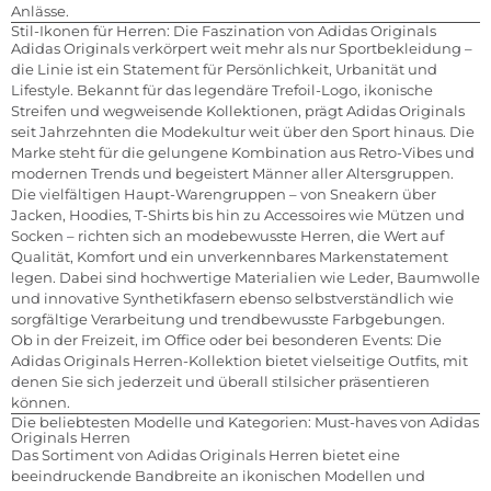
Anlässe.
Stil-Ikonen für Herren: Die Faszination von Adidas Originals
Adidas Originals verkörpert weit mehr als nur Sportbekleidung –
die Linie ist ein Statement für Persönlichkeit, Urbanität und
Lifestyle. Bekannt für das legendäre Trefoil-Logo, ikonische
Streifen und wegweisende Kollektionen, prägt Adidas Originals
seit Jahrzehnten die Modekultur weit über den Sport hinaus. Die
Marke steht für die gelungene Kombination aus Retro-Vibes und
modernen Trends und begeistert Männer aller Altersgruppen.
Die vielfältigen Haupt-Warengruppen – von Sneakern über
Jacken, Hoodies, T-Shirts bis hin zu Accessoires wie Mützen und
Socken – richten sich an modebewusste Herren, die Wert auf
Qualität, Komfort und ein unverkennbares Markenstatement
legen. Dabei sind hochwertige Materialien wie Leder, Baumwolle
und innovative Synthetikfasern ebenso selbstverständlich wie
sorgfältige Verarbeitung und trendbewusste Farbgebungen.
Ob in der Freizeit, im Office oder bei besonderen Events: Die
Adidas Originals Herren-Kollektion bietet vielseitige Outfits, mit
denen Sie sich jederzeit und überall stilsicher präsentieren
können.
Die beliebtesten Modelle und Kategorien: Must-haves von Adidas
Originals Herren
Das Sortiment von Adidas Originals Herren bietet eine
beeindruckende Bandbreite an ikonischen Modellen und