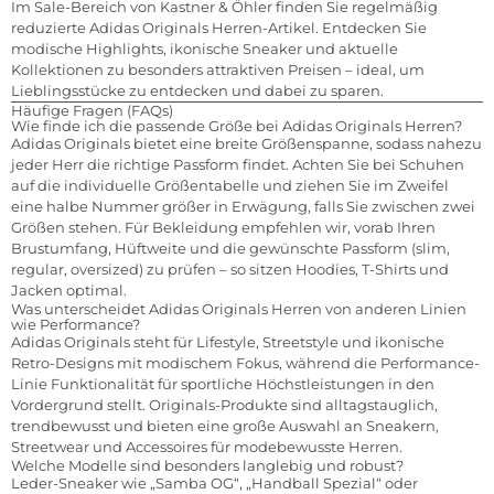
Im Sale-Bereich von Kastner & Öhler finden Sie regelmäßig
reduzierte Adidas Originals Herren-Artikel. Entdecken Sie
modische Highlights, ikonische Sneaker und aktuelle
Kollektionen zu besonders attraktiven Preisen – ideal, um
Lieblingsstücke zu entdecken und dabei zu sparen.
Häufige Fragen (FAQs)
Wie finde ich die passende Größe bei Adidas Originals Herren?
Adidas Originals bietet eine breite Größenspanne, sodass nahezu
jeder Herr die richtige Passform findet. Achten Sie bei Schuhen
auf die individuelle Größentabelle und ziehen Sie im Zweifel
eine halbe Nummer größer in Erwägung, falls Sie zwischen zwei
Größen stehen. Für Bekleidung empfehlen wir, vorab Ihren
Brustumfang, Hüftweite und die gewünschte Passform (slim,
regular, oversized) zu prüfen – so sitzen Hoodies, T-Shirts und
Jacken optimal.
Was unterscheidet Adidas Originals Herren von anderen Linien
wie Performance?
Adidas Originals steht für Lifestyle, Streetstyle und ikonische
Retro-Designs mit modischem Fokus, während die Performance-
Linie Funktionalität für sportliche Höchstleistungen in den
Vordergrund stellt. Originals-Produkte sind alltagstauglich,
trendbewusst und bieten eine große Auswahl an Sneakern,
Streetwear und Accessoires für modebewusste Herren.
Welche Modelle sind besonders langlebig und robust?
Leder-Sneaker wie „Samba OG“, „Handball Spezial“ oder