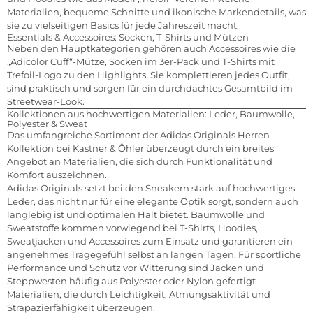
Materialien, bequeme Schnitte und ikonische Markendetails, was
sie zu vielseitigen Basics für jede Jahreszeit macht.
Essentials & Accessoires: Socken, T-Shirts und Mützen
Neben den Hauptkategorien gehören auch Accessoires wie die
„Adicolor Cuff“-Mütze, Socken im 3er-Pack und T-Shirts mit
Trefoil-Logo zu den Highlights. Sie komplettieren jedes Outfit,
sind praktisch und sorgen für ein durchdachtes Gesamtbild im
Streetwear-Look.
Kollektionen aus hochwertigen Materialien: Leder, Baumwolle,
Polyester & Sweat
Das umfangreiche Sortiment der Adidas Originals Herren-
Kollektion bei Kastner & Öhler überzeugt durch ein breites
Angebot an Materialien, die sich durch Funktionalität und
Komfort auszeichnen.
Adidas Originals setzt bei den Sneakern stark auf hochwertiges
Leder, das nicht nur für eine elegante Optik sorgt, sondern auch
langlebig ist und optimalen Halt bietet. Baumwolle und
Sweatstoffe kommen vorwiegend bei T-Shirts, Hoodies,
Sweatjacken und Accessoires zum Einsatz und garantieren ein
angenehmes Tragegefühl selbst an langen Tagen. Für sportliche
Performance und Schutz vor Witterung sind Jacken und
Steppwesten häufig aus Polyester oder Nylon gefertigt –
Materialien, die durch Leichtigkeit, Atmungsaktivität und
Strapazierfähigkeit überzeugen.