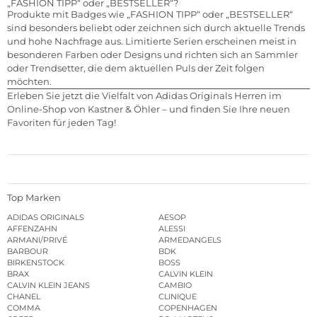
„FASHION TIPP“ oder „BESTSELLER“?
Produkte mit Badges wie „FASHION TIPP“ oder „BESTSELLER“
sind besonders beliebt oder zeichnen sich durch aktuelle Trends
und hohe Nachfrage aus. Limitierte Serien erscheinen meist in
besonderen Farben oder Designs und richten sich an Sammler
oder Trendsetter, die dem aktuellen Puls der Zeit folgen
möchten.
Erleben Sie jetzt die Vielfalt von Adidas Originals Herren im
Online-Shop von Kastner & Öhler – und finden Sie Ihre neuen
Favoriten für jeden Tag!
Top Marken
ADIDAS ORIGINALS
AESOP
AFFENZAHN
ALESSI
ARMANI/PRIVÉ
ARMEDANGELS
BARBOUR
BDK
BIRKENSTOCK
BOSS
BRAX
CALVIN KLEIN
CALVIN KLEIN JEANS
CAMBIO
CHANEL
CLINIQUE
COMMA
COPENHAGEN