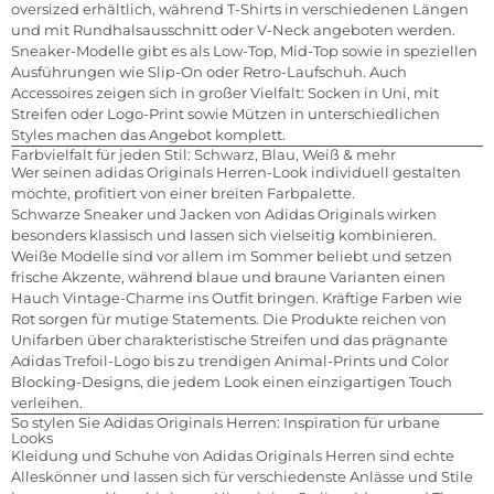
oversized erhältlich, während T-Shirts in verschiedenen Längen
und mit Rundhalsausschnitt oder V-Neck angeboten werden.
Sneaker-Modelle gibt es als Low-Top, Mid-Top sowie in speziellen
Ausführungen wie Slip-On oder Retro-Laufschuh. Auch
Accessoires zeigen sich in großer Vielfalt: Socken in Uni, mit
Streifen oder Logo-Print sowie Mützen in unterschiedlichen
Styles machen das Angebot komplett.
Farbvielfalt für jeden Stil: Schwarz, Blau, Weiß & mehr
Wer seinen adidas Originals Herren-Look individuell gestalten
möchte, profitiert von einer breiten Farbpalette.
Schwarze Sneaker und Jacken von Adidas Originals wirken
besonders klassisch und lassen sich vielseitig kombinieren.
Weiße Modelle sind vor allem im Sommer beliebt und setzen
frische Akzente, während blaue und braune Varianten einen
Hauch Vintage-Charme ins Outfit bringen. Kräftige Farben wie
Rot sorgen für mutige Statements. Die Produkte reichen von
Unifarben über charakteristische Streifen und das prägnante
Adidas Trefoil-Logo bis zu trendigen Animal-Prints und Color
Blocking-Designs, die jedem Look einen einzigartigen Touch
verleihen.
So stylen Sie Adidas Originals Herren: Inspiration für urbane
Looks
Kleidung und Schuhe von Adidas Originals Herren sind echte
Alleskönner und lassen sich für verschiedenste Anlässe und Stile