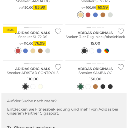
Sneaker SAMBA OG
Sneaker SL 72 RS
83,99
69,99
120,00
100,00
UVP
UVP
DEAL
ADIDAS ORIGINALS
ADIDAS ORIGINALS
Sneaker SL 72 RS
Socken 3-er Pkg. black/black/black
76,99
15,00
110,00
UVP
NEU
ADIDAS ORIGINALS
ADIDAS ORIGINALS
Sneaker ADISTAR CONTROL 5
Sneaker SAMBA OG
110,00
130,00
Auf der Suche nach mehr?
Entdecken Sie Fitnessbekleidung und mehr von Adidas bei
unserem Partner Gigasport.
Zu Gigasport wechseln