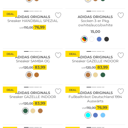
DEAL
ADIDAS ORIGINALS
ADIDAS ORIGINALS
Sneaker HANDBALL SPEZIAL
Socken 3-er Pkg.
owhite/auco/owhite
76,99
110,00
UVP
15,00
DEAL
DEAL
ADIDAS ORIGINALS
ADIDAS ORIGINALS
Sneaker SAMBA OG
Sneaker GAZELLE INDOOR
83,99
83,99
120,00
120,00
UVP
UVP
Nachhaltig
DEAL
DEAL
ADIDAS ORIGINALS
ADIDAS ORIGINALS
Sneaker GAZELLE INDOOR
Fußballtrikot Deutschland 1994
Auswärts
83,99
120,00
UVP
76,99
110,00
UVP