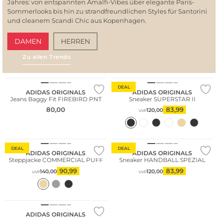
Jahres: von entspannten Amalfi-Vibes über elegante Paris-
Sommerlooks bis hin zu strandfreundlichen Styles für Santorini
und cleanem Scandi Chic aus Kopenhagen.
DAMEN
HERREN
Zu allen Trends
AMALFI VIBES
SAN
NEU
DEAL
ADIDAS ORIGINALS
ADIDAS ORIGINALS
Jeans Baggy Fit FIREBIRD PNT
Sneaker SUPERSTAR II
80,00
83,99
120,00
UVP
Nachhaltig
DEAL
DEAL
ADIDAS ORIGINALS
ADIDAS ORIGINALS
Steppjacke COMMERCIAL PUFF
Sneaker HANDBALL SPEZIAL
90,99
83,99
140,00
120,00
UVP
UVP
NEU
ADIDAS ORIGINALS