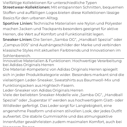
Vielfältige Kollektionen für unterschiedliche Typen
Streetwear-Kollektionen:
Mit entspannten Schnitten, bequemen
Stoffen und auffälligen Logos bieten diese Kollektionen lässige
Basics für den urbanen Alltag.
Sportive Linien:
Technische Materialien wie Nylon und Polyester
machen Jacken und Trackpants besonders geeignet für aktive
Herren, die Wert auf Komfort und Funktionalität legen.
Sneaker-Linien:
Die Serien „Samba OG“, „Handball Spezial“ oder
„Campus 00S“ sind Aushängeschilder der Marke und verbinden
klassische Styles mit aktuellen Farbtrends und Innovationen im
Sohlenbereich.
Innovative Materialien & Funktionen: Hochwertige Verarbeitung
bei Adidas Originals Herren
Die Material-Kompetenz von Adidas Originals Herren spiegelt
sich in jeder Produktkategorie wider. Besonders markant sind die
vielseitigen Leder-Sneaker, Sweatshirts aus Baumwoll-Mix und
Funktionsjacken aus Hightech-Fasern.
Leder-Sneaker von Adidas Originals Herren
Viele der beliebten Sneaker-Modelle wie „Samba OG“, „Handball
Spezial“ oder „Superstar II“ werden aus hochwertigem Glatt- oder
Wildleder gefertigt. Das Leder sorgt für Langlebigkeit, eine
angenehme Passform und einen stilvollen Look, der jedes Outfit
aufwertet. Die stabile Gummisohle und das atmungsaktive
Innenfutter gewährleisten zudem maximalen Komfort, auch bei