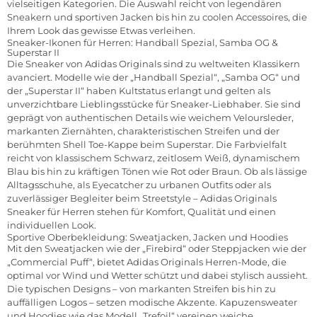
vielseitigen Kategorien. Die Auswahl reicht von legendären
Sneakern und sportiven Jacken bis hin zu coolen Accessoires, die
Ihrem Look das gewisse Etwas verleihen.
Sneaker-Ikonen für Herren: Handball Spezial, Samba OG &
Superstar II
Die Sneaker von Adidas Originals sind zu weltweiten Klassikern
avanciert. Modelle wie der „Handball Spezial“, „Samba OG“ und
der „Superstar II“ haben Kultstatus erlangt und gelten als
unverzichtbare Lieblingsstücke für Sneaker-Liebhaber. Sie sind
geprägt von authentischen Details wie weichem Veloursleder,
markanten Ziernähten, charakteristischen Streifen und der
berühmten Shell Toe-Kappe beim Superstar. Die Farbvielfalt
reicht von klassischem Schwarz, zeitlosem Weiß, dynamischem
Blau bis hin zu kräftigen Tönen wie Rot oder Braun. Ob als lässige
Alltagsschuhe, als Eyecatcher zu urbanen Outfits oder als
zuverlässiger Begleiter beim Streetstyle – Adidas Originals
Sneaker für Herren stehen für Komfort, Qualität und einen
individuellen Look.
Sportive Oberbekleidung: Sweatjacken, Jacken und Hoodies
Mit den Sweatjacken wie der „Firebird“ oder Steppjacken wie der
„Commercial Puff“, bietet Adidas Originals Herren-Mode, die
optimal vor Wind und Wetter schützt und dabei stylisch aussieht.
Die typischen Designs – von markanten Streifen bis hin zu
auffälligen Logos – setzen modische Akzente. Kapuzensweater
und Hoodies wie das Modell „Trefoil“ vereinen weiche