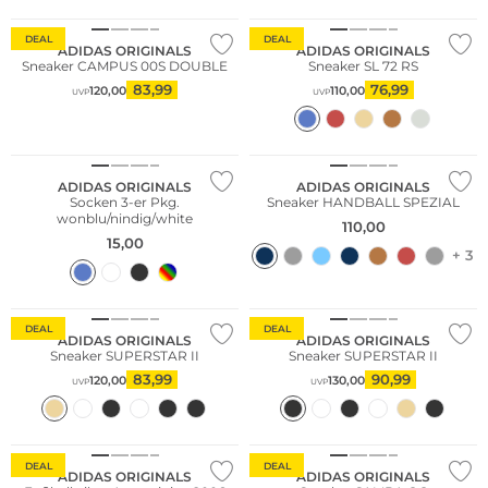
DEAL
DEAL
ADIDAS ORIGINALS
ADIDAS ORIGINALS
Sneaker CAMPUS 00S DOUBLE
Sneaker SL 72 RS
83,99
76,99
120,00
110,00
UVP
UVP
Große Größen
Fashion Tipp
ADIDAS ORIGINALS
ADIDAS ORIGINALS
Socken 3-er Pkg.
Sneaker HANDBALL SPEZIAL
wonblu/nindig/white
110,00
15,00
+ 3
DEAL
DEAL
ADIDAS ORIGINALS
ADIDAS ORIGINALS
Sneaker SUPERSTAR II
Sneaker SUPERSTAR II
83,99
90,99
120,00
130,00
UVP
UVP
Nachhaltig
Fashion Tipp
DEAL
DEAL
ADIDAS ORIGINALS
ADIDAS ORIGINALS