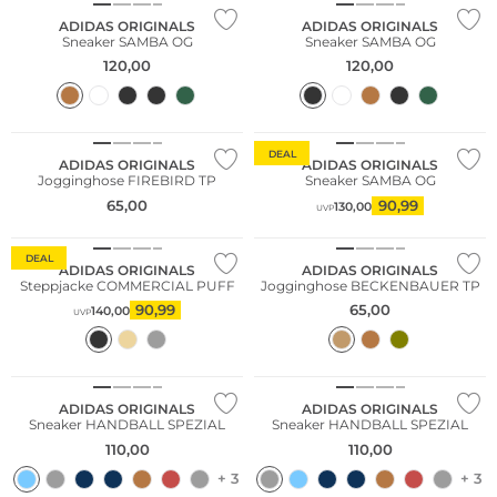
ADIDAS ORIGINALS
ADIDAS ORIGINALS
Sneaker SAMBA OG
Sneaker SAMBA OG
120,00
120,00
Fashion Tipp
DEAL
ADIDAS ORIGINALS
ADIDAS ORIGINALS
Jogginghose FIREBIRD TP
Sneaker SAMBA OG
65,00
90,99
130,00
UVP
Nachhaltig
DEAL
ADIDAS ORIGINALS
ADIDAS ORIGINALS
Steppjacke COMMERCIAL PUFF
Jogginghose BECKENBAUER TP
Große Größen
90,99
65,00
140,00
UVP
Fashion Tipp
Fashion Tipp
Bestseller
Bestseller
ADIDAS ORIGINALS
ADIDAS ORIGINALS
Sneaker HANDBALL SPEZIAL
Sneaker HANDBALL SPEZIAL
110,00
110,00
+ 3
+ 3