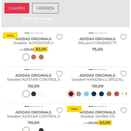
DAMEN
HERREN
Jetzt shoppen
DEAL
ADIDAS ORIGINALS
ADIDAS ORIGINALS
Sneaker SUPERSTAR II
Blouson FIREBIRD TT
83,99
75,00
120,00
UVP
NEU
ADIDAS ORIGINALS
ADIDAS ORIGINALS
Sneaker ADISTAR CONTROL 5
Sneaker HANDBALL SPEZIAL
110,00
110,00
+ 3
NEU
DEAL
ADIDAS ORIGINALS
ADIDAS ORIGINALS
Sneaker ADISTAR CONTROL 5
Sneaker SAMBA OG
110,00
83,99
120,00
UVP