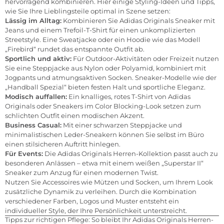
hervorragend kombinieren. Hier einige Styling-Ideen und Tipps,
wie Sie Ihre Lieblingsteile optimal in Szene setzen:
Lässig im Alltag:
Kombinieren Sie Adidas Originals Sneaker mit
Jeans und einem Trefoil-T-Shirt für einen unkomplizierten
Streetstyle. Eine Sweatjacke oder ein Hoodie wie das Modell
„Firebird“ rundet das entspannte Outfit ab.
Sportlich und aktiv:
Für Outdoor-Aktivitäten oder Freizeit nutzen
Sie eine Steppjacke aus Nylon oder Polyamid, kombiniert mit
Jogpants und atmungsaktiven Socken. Sneaker-Modelle wie der
„Handball Spezial“ bieten festen Halt und sportliche Eleganz.
Modisch auffallen:
Ein knalliges, rotes T-Shirt von Adidas
Originals oder Sneakers im Color Blocking-Look setzen zum
schlichten Outfit einen modischen Akzent.
Business Casual:
Mit einer schwarzen Steppjacke und
minimalistischen Leder-Sneakern können Sie selbst im Büro
einen stilsicheren Auftritt hinlegen.
Für Events:
Die Adidas Originals Herren-Kollektion passt auch zu
besonderen Anlässen – etwa mit einem weißen „Superstar II“
Sneaker zum Anzug für einen modernen Twist.
Nutzen Sie Accessoires wie Mützen und Socken, um Ihrem Look
zusätzliche Dynamik zu verleihen. Durch die Kombination
verschiedener Farben, Logos und Muster entsteht ein
individueller Style, der Ihre Persönlichkeit unterstreicht.
Tipps zur richtigen Pflege: So bleibt Ihr Adidas Originals Herren-