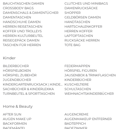
BAUCHTASCHEN DAMEN
CLUTCHES UND MINIBAGS
CROSSBODY BAGS
DAMENRUCKSÄCKE
DAMENSCHALS & DAMENTÜCHER
SHOPPER
DAMENTASCHEN
GELDBÖRSEN DAMEN
HANDSCHUHE DAMEN
HANDTASCHEN
HERREN REISETASCHEN
HARTSCHALENKOFFER
KOFFER UND TROLLEYS
HERREN KOFFER
HERREN KULTURBEUTEL
LAPTOPTASCHEN
REISEGEPÄCK DAMEN
RUCKSÄCKE HERREN
TASCHEN FÜR HERREN
TOTE BAG
Kinder
BILDERBÜCHER
FEDERMAPPEN
HÖRSPIELBOXEN
HÖRSPIEL FIGUREN
HÖRSPIEL ZUBEHÖR
JAUSENBOX & TRINKFLASCHEN
JUGENDBÜCHER
KINDERBÜCHER
KINDERGARTENRUCKSACK | KINDERGARTENBEUTEL
KUSCHELTIERE
SACHBÜCHER & KINDERLEXIKA
SCHULTASCHEN
TURNBEUTEL & SPORTTASCHEN
WEIHNACHTSKINDERBÜCHER
Home & Beauty
AFTER SUN
AUGENCREME
AUGEN MAKE UP
AUGENMAKEUP ENTFERNER
BACKFORMEN
BADTEPPICH
BADEMÄNTEL
BADEZIMMER